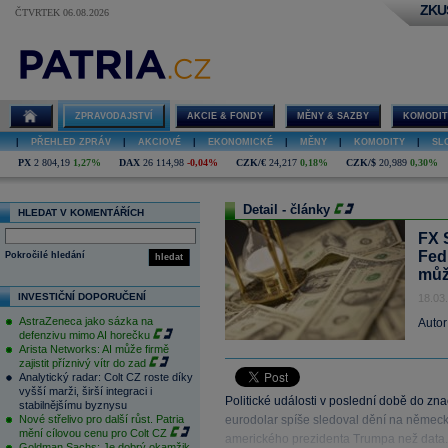
ZKU
ČTVRTEK 06.08.2026
ZPRAVODAJSTVÍ
AKCIE & FONDY
MĚNY & SAZBY
KOMODIT
|
PŘEHLED ZPRÁV
|
AKCIOVÉ
|
EKONOMICKÉ
|
MĚNY
|
KOMODITY
|
SL
PX
2 804,19
1,27%
DAX
26 114,98
-0,04%
CZK/€
24,217
0,18%
CZK/$
20,989
0,30%
Detail - články
HLEDAT V KOMENTÁŘÍCH
FX S
Fedu
Pokročilé hledání
hledat
můž
INVESTIČNÍ DOPORUČENÍ
18.03
AstraZeneca jako sázka na
Autor
defenzivu mimo AI horečku
Arista Networks: AI může firmě
zajistit příznivý vítr do zad
Analytický radar: Colt CZ roste díky
vyšší marži, širší integraci i
Politické události v poslední době do zn
stabilnějšímu byznysu
Nové střelivo pro další růst. Patria
eurodolar spíše sledoval dění na německé
mění cílovou cenu pro Colt CZ
amerického prezidenta Trumpa než data.
Goldman Sachs: Je dobrý okamžik