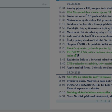
06.08.2026
více...
15:31
Zásoby plynu v EU jsou pro toto obdo
14:47
Růst MercadoLibre akceleruje na 50 %
14:37
Bankovní rada ČNB podle očekávání 
13:32
Nintendo navýšilo zisk o 150 procen
13:19
Goldman Sachs vidí v Evropě přehlíže
11:59
Rychlejší růst, vyšší marže a lepší v
11:40
Meziroční růst stavební výroby v ČR
11:37
Zahraniční obchod ČR v červnu skonč
11:35
Český průmysl zakončil druhé čtvrtlet
11:29
Skupina ČSOB v 1. pololetí: Velký zá
11:26
Paměťový sektor je brzda pro techy,
10:27
PREVIEW: CSG míří k dalšímu růstu.
knihy
8:43
Rozbřesk: Inflace v červenci mírně v
8:40
ČNB rozhodne o sazbách, trhy mezitím
6:08
Apple není AI firma. Jeho síla stojí n
05.08.2026
22:01
S&P 500 po rekordní rally vyčkával,
18:03
Prémiové akcie, Mag495 a další pokr
16:05
PODCAST ROZHOVORY: Eli Lilly vs. 
Kunové teprve na začátku
15:18
Booking ukázal odolnost cestovního trh
14:31
Novo Nordisk překonal očekávání, akci
1
2
3
4