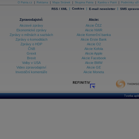
O Patria.cz
|
Reklama
|
Mapa Stránek
|
Skupina Patria
|
Kariéra v Patrii
|
Podmínky uží
|
Cookies
|
|
RSS / XML
E-mail newsletter
SMS zpravod
Zpravodajství:
Akcie:
Akciové zprávy
Akcie ČEZ
Ekonomické zprávy
Akcie NWR
Zprávy o měnách a sazbách
Akcie Komerční banka
Zprávy o komoditách
Akcie Erste Bank
Zprávy o HDP
Akcie O2
ČNB
Akcie Kofola
Grexit
Akcie Apple
Brexit
Akcie Facebook
Volby v USA
Akcie BMW
Video zpravodajství
Akcie GE
Investiční komentáře
Akcie Moneta
Tvorba apl