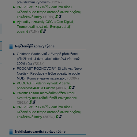
pravidelným výnosem
(1123x)
PREVIEW: CSG míří k dalšímu růstu.
Klíčové bude tempo obranné divize a vývoj
zakázkové knihy
(1107x)
Výsledky oznámily CSG a Gen Digital,
Trump uvalil nová cla. Evropa zahájí
opatrně
(715x)
Nejčtenější zprávy týdne
Goldman Sachs vidí v Evropě přehlížené
příležitosti. U dvou akcií očekává více než
100% růst
(7216x)
PODCAST ROZHOVORY: Eli Lilly vs. Novo
Nordisk. Revoluce v léčbě obezity je podle
MUDr. Kunové teprve na začátku
(5899x)
PODCAST Týdenní výhled: V centru
pozornosti AMD a Palantir
(4093x)
Palantir zasadil medvědům těžkou ránu.
Své tržby meziročně téměř zdvojnásobil
(3917x)
PREVIEW: CSG míří k dalšímu růstu.
Klíčové bude tempo obranné divize a vývoj
zakázkové knihy
(3873x)
Nejdiskutovanější zprávy týdne