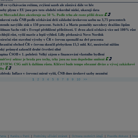
B ve vyčkávacím režimu, zvýšení sazeb ale zůstává dále ve hře
soby plynu v EU jsou pro toto období rekordně nízké, ukazují data
st MercadoLibre akceleruje na 50 %. Podle trhu ale roste příliš draze
nkovní rada ČNB podle očekávání drží základní úrokovou sazbu na 3,75 procentech
ntendo navýšilo zisk o 150 procent. Switch 2 a Mario pomohly navzdory dražším čipům
ldman Sachs vidí v Evropě přehlížené příležitosti. U dvou akcií očekává více než 100% růst
chlejší růst, vyšší marže a lepší výhled. Lilly překonává Novo Nordisk
ziroční růst stavební výroby v ČR v červnu zpomalil na dvě procenta
hraniční obchod ČR v červnu skončil přebytkem 15,5 mld. Kč, meziročně nižším
ský průmysl zakončil druhé čtvrtletí silně
upina ČSOB v 1. pololetí: Velký zájem o financování vlastního bydlení
měťový sektor je brzda pro techy, trhy jsou na tom dopoledne smíšeně
EVIEW: CSG míří k dalšímu růstu. Klíčové bude tempo obranné divize a vývoj zakázkové
ihy
zbřesk: Inflace v červenci mírně vyšší, ČNB dnes úrokové sazby nezmění
1
2
3
4
5
6
7
8
9
10
>>
atria
|
Kariéra v Patrii
|
Podmínky užívání stránek
|
Ochrana osobních údajů
|
Pravidla diskuse
|
Inve