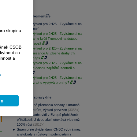
Související komentáře
Investiční výhled pro 2H25 - Zvykáme si na
chaos: Shrnutí
pro skupinu
Investiční výhled pro 2H25 - Zvykáme si na
chaos: Dolar je kvůli Trumpovi na ústupu.
Co zlato a ropa?
ránek ČSOB,
Investiční výhled pro 2H25 - Zvykáme si na
kytnout co
chaos: Renesance AI, plošně drahý trh,
innost a
bída small caps
Investiční výhled pro 2H25 - Zvykáme si na
chaos: Role dolaru, zajištění, sektorů a
regionů
a
Investiční výhled pro 2H25 - Zvykáme si na
chaos: Co z toho vyplývá pro trhy?
Nejčtenější zprávy dne
ím
CSG výrazně překonala odhady. Obranná
divize táhne růst, výhled potvrzen
(3358x)
Goldman Sachs vidí v Evropě přehlížené
příležitosti. U dvou akcií očekává více než
100% růst
(1817x)
Srpen přeje dividendám. CNBC vybírá mezi
aristokraty s růstovým potenciálem i