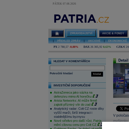
PÁTEK 07.08.2026
ZPRAVODAJSTVÍ
AKCIE & FONDY
|
PŘEHLED ZPRÁV
|
AKCIOVÉ
|
EKONOMICKÉ
PX
2 780,57
-0,88%
DAX
26 305,92
0,63%
CZK/€
24
Detail
HLEDAT V KOMENTÁŘÍCH
Pokročilé hledání
hledat
INVESTIČNÍ DOPORUČENÍ
AstraZeneca jako sázka na
defenzivu mimo AI horečku
Arista Networks: AI může firmě
zajistit příznivý vítr do zad
Analytický radar: Colt CZ roste díky
vyšší marži, širší integraci i
V poločas
stabilnějšímu byznysu
Nové střelivo pro další růst. Patria
myšlenky, 
mění cílovou cenu pro Colt CZ
klíčových 
Goldman Sachs: Je dobrý okamžik