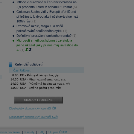
Inflace v eurozóně v červenci vzrostla na
2,9 procenta, uvedl v odhadu Eurostat
(5)
Goldman Sachs vidí v Evropě přehlížené
příležitosti. U dvou akcií očekává více než
100% růst
(1)
Prémiové akcie, Mag495 a další
pokračování současného cyklu
(1)
Definitivní proražení stoletého trendu?
(1)
Microsoft smetl pochybnosti ze stolu a
jasně ukázal, jaký přínos mají investice do
AI
(1)
Kalendář událostí
Čas
Událost
8:00
DE - Průmyslová výroba, y/y
14:30
USA - Míra nezaměstnanosti, s.a.
14:30
USA - Průměrná hodinová mzda, y/y
14:30
USA - Změna počtu prac. míst
UDÁLOSTI ONLINE
Dlouhodobý ekonomický kalendář ČR
Dlouhodobý ekonomický kalendář Svět
stiční disclaimer
|
Náměty
|
FAQ
|
Skupina ČSOB