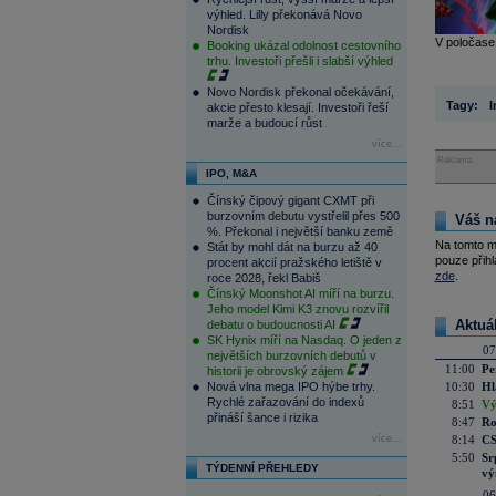
výhled. Lilly překonává Novo
Nordisk
V poločase 
Booking ukázal odolnost cestovního
trhu. Investoři přešli i slabší výhled
Novo Nordisk překonal očekávání,
Tagy:
I
akcie přesto klesají. Investoři řeší
marže a budoucí růst
více...
Reklama
IPO, M&A
Čínský čipový gigant CXMT při
burzovním debutu vystřelil přes 500
Váš n
%. Překonal i největší banku země
Na tomto m
Stát by mohl dát na burzu až 40
pouze přihl
procent akcií pražského letiště v
zde
.
roce 2028, řekl Babiš
Čínský Moonshot AI míří na burzu.
Jeho model Kimi K3 znovu rozvířil
Aktuá
debatu o budoucnosti AI
SK Hynix míří na Nasdaq. O jeden z
07
největších burzovních debutů v
11:00
Pe
historii je obrovský zájem
Nová vlna mega IPO hýbe trhy.
10:30
Hl
Rychlé zařazování do indexů
8:51
Vý
přináší šance i rizika
8:47
Ro
více...
8:14
CS
5:50
Sr
TÝDENNÍ PŘEHLEDY
vý
06