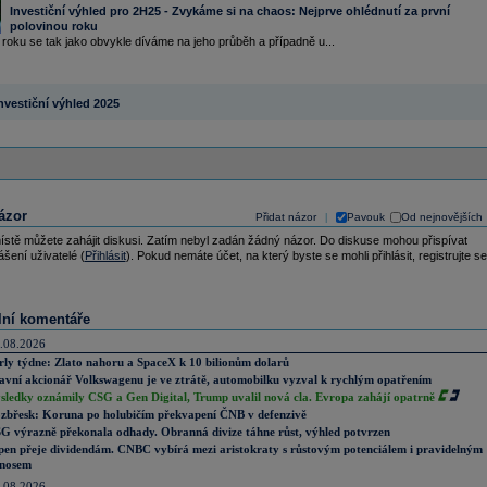
Investiční výhled pro 2H25 - Zvykáme si na chaos: Nejprve ohlédnutí za první
polovinou roku
roku se tak jako obvykle díváme na jeho průběh a případně u...
nvestiční výhled 2025
ázor
Přidat názor
Pavouk
Od nejnovějších
|
ístě můžete zahájit diskusi. Zatím nebyl zadán žádný názor. Do diskuse mohou přispívat
ášení uživatelé (
Přihlásit
). Pokud nemáte účet, na který byste se mohli přihlásit, registrujte se
lní komentáře
.08.2026
rly týdne: Zlato nahoru a SpaceX k 10 bilionům dolarů
avní akcionář Volkswagenu je ve ztrátě, automobilku vyzval k rychlým opatřením
sledky oznámily CSG a Gen Digital, Trump uvalil nová cla. Evropa zahájí opatrně
zbřesk: Koruna po holubičím překvapení ČNB v defenzivě
G výrazně překonala odhady. Obranná divize táhne růst, výhled potvrzen
pen přeje dividendám. CNBC vybírá mezi aristokraty s růstovým potenciálem i pravidelným
nosem
.08.2026