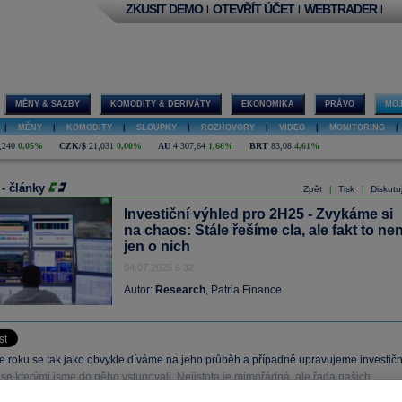
ZKUSIT DEMO
OTEVŘÍT ÚČET
WEBTRADER
|
|
|
MĚNY & SAZBY
KOMODITY & DERIVÁTY
EKONOMIKA
PRÁVO
MOJ
|
MĚNY
|
KOMODITY
|
SLOUPKY
|
ROZHOVORY
|
VIDEO
|
MONITORING
|
,240
0,05%
CZK/$
21,031
0,00%
AU
4 307,64
1,66%
BRT
83,08
4,61%
 - články
Zpět
Tisk
Diskutu
|
|
Investiční výhled pro 2H25 - Zvykáme si
na chaos: Stále řešíme cla, ale fakt to nen
jen o nich
04.07.2025 6:32
Autor:
Research
, Patria Finance
e roku se tak jako obvykle díváme na jeho průběh a případně upravujeme investičn
se kterými jsme do něho vstupovali. Nejistota je mimořádná, ale řada našich
tezí přesto nadále platí.