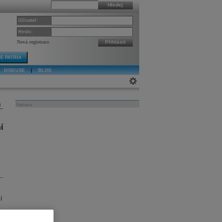
Hledej
Uživatel:
Heslo:
Nová registrace
Přihlásit
E PATRIA
DISKUSE
|
BLOG
j
Reklama
í
í