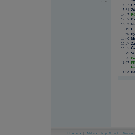
více...
15:57
ČN
15:31
Zá
14:47
Rů
14:37
Ba
13:32
Ni
13:19
Go
11:59
Ry
11:40
Me
11:37
Za
11:35
Če
11:29
Sk
11:26
Pa
10:27
PR
kn
8:43
Ro
O Patria.cz
|
Reklama
|
Mapa Stránek
|
Skupina P