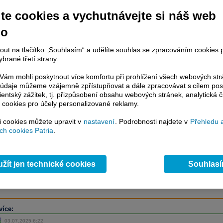
te cookies a vychutnávejte si náš web
no
račování článku je dostupné jen klientům placených služeb
Patria Plus
/
estor Plus
případně uživatelům platformy
Patria Direct
. Pokud jste klientem
nout na tlačítko „Souhlasím“ a udělíte souhlas se zpracováním cookies 
hto služeb, potom je nutné se
Přihlásit
.
brané třetí strany.
ámci placeného informačního servisu získáte
ám mohli poskytnout více komfortu při prohlížení všech webových st
řístup ke
kompletnímu zpravodajství
to údaje můžeme vzájemně zpřístupňovat a dále zpracovávat s cílem pos
.patria.cz bez jakýchkoliv omezení. Veškeré
lientský zážitek, tj. přizpůsobení obsahu webových stránek, analytická č
rávy, komentáře a horké zprávy jsou
 cookies pro účely personalizované reklamy.
brazovány terminálovou metodou (bez nutnosti obnovovat stránku) bez
ždění a v plné verzi.
si cookies můžete upravit v
nastavení
. Podrobnosti najdete v
Přehledu 
h cookies Patria
.
en zpravodajství, ale i další služby získáte v Patria Plus / Investor Plus -
sms
e-mailové
zpravodajství,
data
z finančních trhů v reálném čase, kompletní
lytický servis
, rozsáhlé
databáze
časových řad ke stažení,
prognózy
žít jen technické cookies
Souhlas
oje a
valuace
, ekonomické
fundamenty
,
nástroje
a
kalkulátory
...
více
více:
03.07.2025 6:22