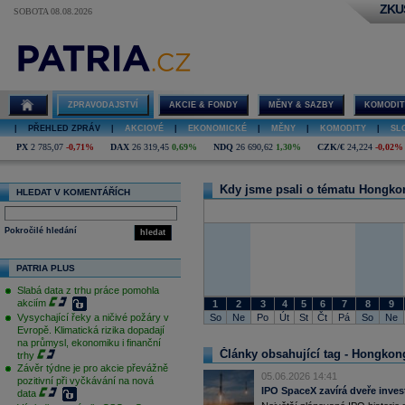
ZKU
SOBOTA 08.08.2026
Hongkong
ZPRAVODAJSTVÍ
AKCIE & FONDY
MĚNY & SAZBY
KOMODIT
|
PŘEHLED ZPRÁV
|
AKCIOVÉ
|
EKONOMICKÉ
|
MĚNY
|
KOMODITY
|
SL
PX
2 785,07
-0,71%
DAX
26 319,45
0,69%
NDQ
26 690,62
1,30%
CZK/€
24,224
-0,02%
Kdy jsme psali o tématu Hongko
HLEDAT V KOMENTÁŘÍCH
Pokročilé hledání
hledat
PATRIA PLUS
Slabá data z trhu práce pomohla
akciím
1
2
3
4
5
6
7
8
9
So
Ne
Po
Út
St
Čt
Pá
So
Ne
Vysychající řeky a ničivé požáry v
Evropě. Klimatická rizika dopadají
na průmysl, ekonomiku i finanční
Články obsahující tag - Hongkon
trhy
Závěr týdne je pro akcie převážně
05.06.2026 14:41
pozitivní při vyčkávání na nová
IPO SpaceX zavírá dveře inve
data