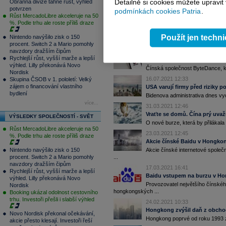
Detailně si cookies můžete upravit
Obranná divize táhne růst, výhled
Alibaba v Hongkongu prohlubu
potvrzen
podmínkách cookies Patria
.
Akcie společnosti Alibaba Group 
Růst MercadoLibre akceleruje na 50
%. Podle trhu ale roste příliš draze
20.08.2021 10:38
Proč se investoři obracejí zá
Použít jen techn
Nintendo navýšilo zisk o 150
Plošný výprodej čínských technol
procent. Switch 2 a Mario pomohly
navzdory dražším čipům
09.08.2021 9:35
Rychlejší růst, vyšší marže a lepší
Majitel TikToku, firma ByteDa
výhled. Lilly překonává Novo
Čínská společnost ByteDance, kter
Nordisk
16.07.2021 12:33
Skupina ČSOB v 1. pololetí: Velký
zájem o financování vlastního
USA varují firmy před riziky 
bydlení
Bidenova administrativa dnes vyda
více...
31.03.2021 12:46
Vraťte se domů. Čína prý uvaž
VÝSLEDKY SPOLEČNOSTÍ - SVĚT
O nové burze, která by přilákala
Růst MercadoLibre akceleruje na 50
23.03.2021 12:45
%. Podle trhu ale roste příliš draze
Akcie čínské Baidu v Hongko
Akcie čínské internetové společ
Nintendo navýšilo zisk o 150
...
procent. Switch 2 a Mario pomohly
navzdory dražším čipům
17.03.2021 16:41
Rychlejší růst, vyšší marže a lepší
Baidu vstupem na burzu v Ho
výhled. Lilly překonává Novo
Provozovatel největšího čínskéh
Nordisk
hongkongských ...
Booking ukázal odolnost cestovního
trhu. Investoři přešli i slabší výhled
24.02.2021 10:33
Hongkong zvýšil daň z obchod
Novo Nordisk překonal očekávání,
Hongkong poprvé od roku 1993 zvý
akcie přesto klesají. Investoři řeší