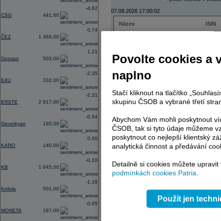
-4,62
07.08.2026 17:00:02
CSG
441,60
Název
ISIN
0,74
ČEZ
CZ000
ČEZ
1 369,00
PHILIP MORRIS ČR
CS00
ERSTE BANK
AT000
1,21
Povolte cookies a 
TMR
SK112
Doosan
503,00
naplno
-2,35
E4U
332,00
AD index - vývoj
Stačí kliknout na tlačítko „Souhla
-2,21
skupinu ČSOB a vybrané třetí stran
ERSTE
2 917,00
Region
Odeslat
select
-0,54
Abychom Vám mohli poskytnout víc
Gevorkyan
185,00
ČSOB, tak si tyto údaje můžeme vz
poskytnout co nejlepší klientský zá
0,00
analytická činnost a předávání coo
KARO
140,00
-0,10
Detailně si cookies můžete upravit
KB
1 045,00
podmínkách cookies Patria
.
-1,18
Kofola
501,00
Použít jen techn
-0,05
MONETA
197,00