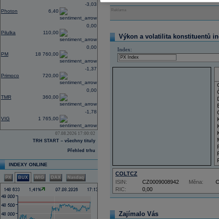
-3,03
Reklama
Photon
6,40
0,00
Pilulka
110,00
Výkon a volatilita konstituentů i
0,00
Index:
PM
18 760,00
-1,37
Primoco
720,00
0,00
TMR
360,00
-1,78
VIG
1 765,00
07.08.2026 17:00:02
TRH START – všechny tituly
Přehled trhu
INDEXY ONLINE
COLTCZ
PX
BUX
WIG
DAX
Nasdaq
ISIN:
CZ0009008942
Měna:
RIC:
0,00
Zajímalo Vás