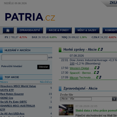
ZKU
NEDĚLE 09.08.2026
ZPRAVODAJSTVÍ
AKCIE & FONDY
MĚNY & SAZBY
KOMODIT
PX
2 785,07
-0,71%
DAX
26 319,45
0,69%
NDQ
26 690,62
1,30%
CZK/€
24,232
-0,02%
Horké zprávy - Akcie
HLEDÁNÍ V AKCIÍCH
07.08.2026
select
22:01
Dow Jones Industrial Average +0,3 
100
+1,2 % (Bloomberg)
Pokročilé hledání
Odeslat
17:50
Western Digital
......
17:30
SpaceX - Bernst
...
TOP AKCIE
17:09
Micron
Technolo
......
Název
Návštěvy
16:47
Exxon
Mobil - T
......
Xtrackers MSCI World Value
16:26
Objem obchodů s akciemi na pražské
5
Zpravodajství - Akcie
UCITS ETF
obchodů za poslední rok je 0,665 mld
Red Robin Gourmt
23
Zvolte filtr
16:23
Zvýšení výroby balistických střel A
GEMZ Crp
7
nějakou dobu potrvá. Agentuře Reuter
sele
Armin Papperger. Společná výroba 
Sp US Ps Eqty GBTC
1
doplnit arzenál Spojeným státům, kte
ISHARES MSCI AUSTRALIA
07.08.2026 22:05
38
(ČTK)
ETF
Slabá data z trhu práce pomoh
16:07
Conocophillips
......
Jp All Act USD-Acc
4
Páteční obchodování na Wall Stre