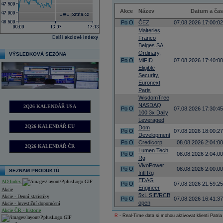
Akce
Název
Datum a čas
Po
O
ČEZ
07.08.2026 17:00:02
Malteries
Další
akciové indexy
Franco
Belges SA,
Ordinary,
VÝSLEDKOVÁ SEZÓNA
Po
O
MiFID
07.08.2026 17:40:00
Eligible
Security,
Euronext
Paris
WisdomTree
NASDAQ
2Q26 KALENDÁŘ USA
Po
O
07.08.2026 17:30:45
100 3x Daily
Leveraged
2Q26 KALENDÁŘ EU
Dom
Po
O
07.08.2026 18:00:27
Development
Po
O
Credicorp
08.08.2026 2:04:00
2Q26 KALENDÁŘ ČR
Lumen Tech
Po
O
08.08.2026 2:04:00
Rg
VivoPower
Po
O
08.08.2026 2:00:00
SEZNAM PRODUKTŮ
Intl Rg
EDAG
AD Index
Po
O
07.08.2026 21:59:25
Engineer
Akcie
5xL SIE/RCB
Akcie - Denní statistiky
Po
O
07.08.2026 16:41:37
open
Akcie - Investiční doporučení
Akcie ČR - historie
R
- Real-Time data si mohou aktivovat klienti Patria