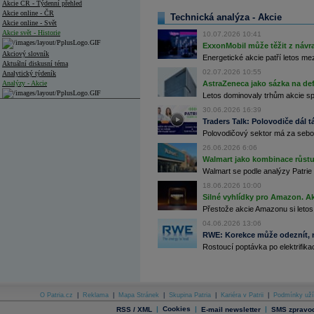
Akcie ČR - Týdenní přehled
Akcie online - ČR
Technická analýza - Akcie
Akcie online - Svět
Akcie svět - Historie
10.07.2026 10:41
ExxonMobil může těžit z návrat
Akciový slovník
Energetické akcie patří letos me
Aktuální diskusní téma
02.07.2026 10:55
Analytický týdeník
Analýzy - Akcie
AstraZeneca jako sázka na de
Letos dominovaly trhům akcie spoj
Analýzy společností - ČR
30.06.2026 16:39
Traders Talk: Polovodiče dál tá
Analýzy společností - Střední Evropa
Polovodičový sektor má za sebou
Analýzy společností - Svět
26.06.2026 6:06
Walmart jako kombinace růstu 
Ankety a diskuze
Walmart se podle analýzy Patrie 
Archiv - Analýzy online
18.06.2026 10:00
Archiv - Deník událostí
Silné vyhlídky pro Amazon. Ak
Archiv - Flash analýzy (svět)
Přestože akcie Amazonu si letos
04.06.2026 13:06
Archiv - Globální makroekonomické přehledy
RWE: Korekce může odeznít, n
Rostoucí poptávka po elektrifikac
Archiv - Horké Zprávy
Archiv - Kalendář událostí
Archiv - Měnová politika
O Patria.cz
|
Reklama
|
Mapa Stránek
|
Skupina Patria
|
Kariéra v Patrii
|
Podmínky uží
Archiv - Měsíční makroekonomické přehledy
|
Cookies
|
|
RSS / XML
E-mail newsletter
SMS zpravod
Archiv - Souhrnné zprávy o vývoji ČR