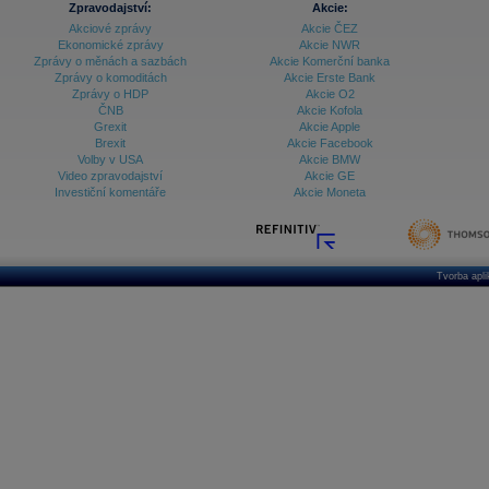
Zpravodajství:
Akcie:
Akciové zprávy
Akcie ČEZ
Archiv - Vývoj české koruny
Ekonomické zprávy
Akcie NWR
Zprávy o měnách a sazbách
Akcie Komerční banka
Archiv analýz - Makroukazatele
Zprávy o komoditách
Akcie Erste Bank
Zprávy o HDP
Akcie O2
Cenové indexy
Cenový kalkulátor
ČNB
Akcie Kofola
Ceny průmyslových výrobců - Data a prognózy
Grexit
Akcie Apple
(ČR)
Brexit
Akcie Facebook
Ceny průmyslových výrobců - Graf (ČR)
Volby v USA
Akcie BMW
Ceny průmyslových výrobců - Kalendář (ČR)
Video zpravodajství
Akcie GE
Ceny průmyslových výrobců - Zpravodajství
Investiční komentáře
Akcie Moneta
CORPORATE WEB SOLUTION
DATA EXPORT
Databanka - Akcie
Databanka - Ceny
Tvorba apl
Databanka - Ekonomický růst
Databanka - Indexy
Databanka - Měnové kurzy
Databanka - Trh práce
Databanka - Úrokové sazby
Databanka - Veřejné rozpočty