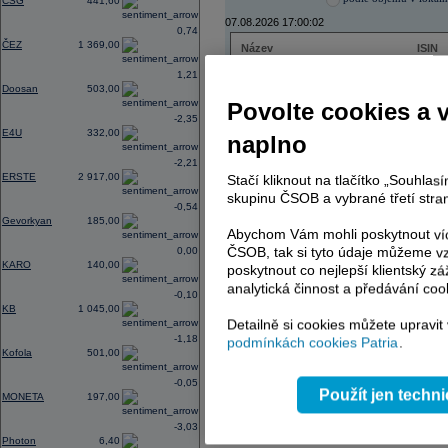
CSG
441,60
07.08.2026 17:00:02
0,74
ČEZ
1 369,00
Název
ISIN
ČEZ
CZ000
1,21
PHILIP MORRIS ČR
CS00
Doosan
503,00
ERSTE BANK
AT000
Povolte cookies a 
TMR
SK112
-2,35
E4U
332,00
naplno
-2,21
ERSTE
2 917,00
Stačí kliknout na tlačítko „Souhla
AD index - vývoj
skupinu ČSOB a vybrané třetí stran
-0,54
Region
Odeslat
Gevorkyan
185,00
select
Abychom Vám mohli poskytnout víc
ČSOB, tak si tyto údaje můžeme vz
0,00
KARO
140,00
poskytnout co nejlepší klientský zá
analytická činnost a předávání coo
-0,10
KB
1 045,00
Detailně si cookies můžete upravit
-1,18
podmínkách cookies Patria
.
Kofola
501,00
-0,05
Použít jen techn
MONETA
197,00
-3,03
Photon
6,40