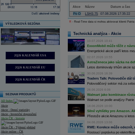
Akce
Název
Datum a čas
Po
O
LSHS 75
07.08.2026 17:35:22
Další
akciové indexy
R
- Real-Time data si mohou aktivovat klienti Patria
VÝSLEDKOVÁ SEZÓNA
Technická analýza - Akcie
10.07.2026 10:41
ExxonMobil může těžit z návrat
Energetické akcie patří letos me
2Q26 KALENDÁŘ USA
02.07.2026 10:55
AstraZeneca jako sázka na de
Letos dominovaly trhům akcie spoj
2Q26 KALENDÁŘ EU
30.06.2026 16:39
Traders Talk: Polovodiče dál tá
2Q26 KALENDÁŘ ČR
Polovodičový sektor má za sebou
26.06.2026 6:06
SEZNAM PRODUKTŮ
Walmart jako kombinace růstu 
Walmart se podle analýzy Patrie 
AD Index
Akcie
18.06.2026 10:00
Akcie - Denní statistiky
Silné vyhlídky pro Amazon. Ak
Akcie - Investiční doporučení
Přestože akcie Amazonu si letos
Akcie ČR - historie
04.06.2026 13:06
RWE: Korekce může odeznít, n
Akcie ČR - Týdenní přehled
Akcie online - ČR
Rostoucí poptávka po elektrifikac