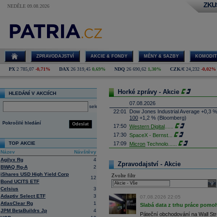
ZKU
NEDĚLE 09.08.2026
ZPRAVODAJSTVÍ
AKCIE & FONDY
MĚNY & SAZBY
KOMODIT
PX
2 785,07
-0,71%
DAX
26 319,45
0,69%
NDQ
26 690,62
1,30%
CZK/€
24,232
-0,02%
Horké zprávy - Akcie
HLEDÁNÍ V AKCIÍCH
07.08.2026
select
22:01
Dow Jones Industrial Average +0,3 
100
+1,2 % (Bloomberg)
Pokročilé hledání
Odeslat
17:50
Western Digital
......
17:30
SpaceX - Bernst
...
TOP AKCIE
17:09
Micron
Technolo
......
Název
Návštěvy
16:47
Exxon
Mobil - T
......
Agilyx Rg
4
16:26
Objem obchodů s akciemi na pražské
Zpravodajství - Akcie
BWAQ Rg-A
2
obchodů za poslední rok je 0,665 mld
iShares USD High Yield Corp
Zvolte filtr
16:23
Zvýšení výroby balistických střel A
12
Bond UCITS ETF
nějakou dobu potrvá. Agentuře Reuter
sele
Armin Papperger. Společná výroba 
Celsius
3
doplnit arzenál Spojeným státům, kte
Adaptiv Select ETF
3
07.08.2026 22:05
(ČTK)
AtlasClear Rg
1
Slabá data z trhu práce pomoh
16:07
Conocophillips
......
JPM BetaBuildrs Jp
4
Páteční obchodování na Wall Stre