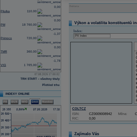
Reklama
0,00
Pilulka
110,00
0,00
Výkon a volatilita konstituentů i
PM
18 760,00
Index:
-1,37
Primoco
720,00
0,00
TMR
360,00
-1,78
VIG
1 765,00
07.08.2026 17:00:02
TRH START – všechny tituly
Přehled trhu
INDEXY ONLINE
PX
BUX
WIG
DAX
Nasdaq
COLTCZ
ISIN:
CZ0009008942
Měna:
RIC:
0,00
Zajímalo Vás