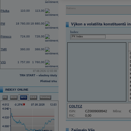
0,00
Reklama
Pilulka
110,00
113,00
0,53
PM
18 760,00
18 880,00
Výkon a volatilita konstituentů i
Index:
-0,27
Primoco
724,00
728,00
0,00
TMR
360,00
388,00
-2,06
VIG
1 757,00
1 760,00
07.08.2026 12:03:00
TRH START – všechny tituly
Přehled trhu
INDEXY ONLINE
PX
BUX
WIG
DAX
Nasdaq
COLTCZ
ISIN:
CZ0009008942
Měna:
RIC:
0,00
Zajímalo Vás