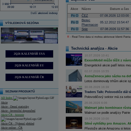
Akce
Název
Datum a čas
Další
akciové indexy
Po
O
ČEZ
07.08.2026 12:03:00
Biotec
Po
O
05.12.2012 15:54:47
VÝSLEDKOVÁ SEZÓNA
Pharmacon
Po
O
Spie
07.08.2026 11:57:36
R
- Real-Time data si mohou aktivovat klienti Patria
Technická analýza - Akcie
2Q26 KALENDÁŘ USA
10.07.2026 10:41
ExxonMobil může těžit z návrat
Energetické akcie patří letos me
2Q26 KALENDÁŘ EU
02.07.2026 10:55
AstraZeneca jako sázka na de
2Q26 KALENDÁŘ ČR
Letos dominovaly trhům akcie spoj
30.06.2026 16:39
SEZNAM PRODUKTŮ
Traders Talk: Polovodiče dál tá
Polovodičový sektor má za sebou
AD Index
Akcie
26.06.2026 6:06
Akcie - Denní statistiky
Walmart jako kombinace růstu 
Akcie - Investiční doporučení
Walmart se podle analýzy Patrie 
Akcie ČR - historie
18.06.2026 10:00
Silné vyhlídky pro Amazon. Ak
Akcie ČR - Týdenní přehled
Akcie online - ČR
Přestože akcie Amazonu si letos