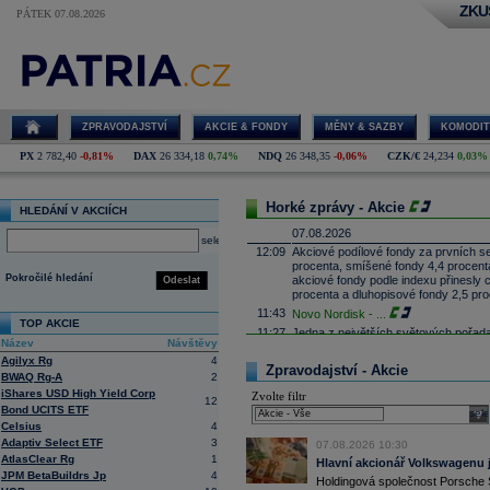
ZKU
PÁTEK 07.08.2026
ZPRAVODAJSTVÍ
AKCIE & FONDY
MĚNY & SAZBY
KOMODIT
PX
2 782,40
-0,81%
DAX
26 334,18
0,74%
NDQ
26 348,35
-0,06%
CZK/€
24,234
0,03%
Horké zprávy - Akcie
HLEDÁNÍ V AKCIÍCH
07.08.2026
select
12:09
Akciové podílové fondy za prvních s
procenta, smíšené fondy 4,4 procent
Pokročilé hledání
akciové fondy podle indexu přinesly
Odeslat
procenta a dluhopisové fondy 2,5 pr
11:43
Novo Nordisk -
...
TOP AKCIE
11:27
Jedna z největších světových pořadate
Název
Návštěvy
procent v novém provozovateli multi
Agilyx Rg
4
Nový společný podnik založí s invest
Zpravodajství - Akcie
Bestsport O2 arenu a O2 universum vla
BWAQ Rg-A
2
investiční společnost, PPF dosud pů
iShares USD High Yield Corp
Zvolte filtr
12
11:16
Porsche SE
, která je hlavním akci
Bond UCITS ETF
sele
se v pololetí propadla do čisté ztráty
Celsius
4
Zároveň automobilku
Volkswagen
vyz
Adaptiv Select ETF
3
07.08.2026 10:30
konkurenceschopnosti (ČTK)
AtlasClear Rg
1
Hlavní akcionář Volkswagenu j
11:02
Italy's Prysmia
...
JPM BetaBuildrs Jp
4
Holdingová společnost Porsche 
10:51