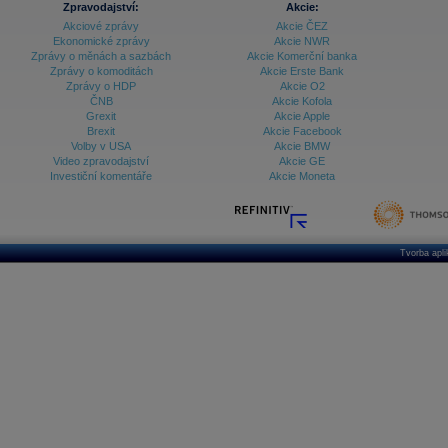
Zpravodajství:
Akcie:
Akciové zprávy
Akcie ČEZ
Archiv - Vývoj české koruny
Ekonomické zprávy
Akcie NWR
Zprávy o měnách a sazbách
Akcie Komerční banka
Archiv analýz - Makroukazatele
Zprávy o komoditách
Akcie Erste Bank
Zprávy o HDP
Akcie O2
Cenové indexy
Cenový kalkulátor
ČNB
Akcie Kofola
Ceny průmyslových výrobců - Data a prognózy
Grexit
Akcie Apple
(ČR)
Brexit
Akcie Facebook
Ceny průmyslových výrobců - Graf (ČR)
Volby v USA
Akcie BMW
Ceny průmyslových výrobců - Kalendář (ČR)
Video zpravodajství
Akcie GE
Ceny průmyslových výrobců - Zpravodajství
Investiční komentáře
Akcie Moneta
CORPORATE WEB SOLUTION
DATA EXPORT
Databanka - Akcie
Databanka - Ceny
Tvorba apl
Databanka - Ekonomický růst
Databanka - Indexy
Databanka - Měnové kurzy
Databanka - Trh práce
Databanka - Úrokové sazby
Databanka - Veřejné rozpočty