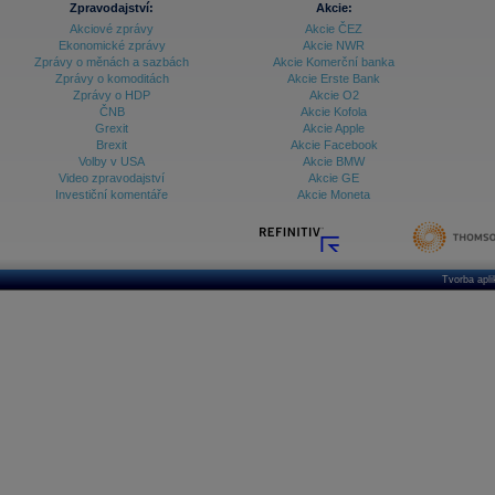
Databanka - Ekonomický růst
Zpravodajství:
Akcie:
Akciové zprávy
Akcie ČEZ
Databanka - Indexy
Ekonomické zprávy
Akcie NWR
Zprávy o měnách a sazbách
Akcie Komerční banka
Databanka - Měnové kurzy
Zprávy o komoditách
Akcie Erste Bank
Zprávy o HDP
Akcie O2
Databanka - Trh práce
ČNB
Akcie Kofola
Grexit
Akcie Apple
Databanka - Úrokové sazby
Brexit
Akcie Facebook
Volby v USA
Akcie BMW
Databanka - Veřejné rozpočty
Video zpravodajství
Akcie GE
Investiční komentáře
Akcie Moneta
Databanka - Zahraniční obchod a platební
bilance
Databanka akcie - ČR
Databanka akcie - Svět
Tvorba apl
Denní finanční zpravodaj
Denní kalendář událostí
Denní přehled - Akcie CEE
Denní přehled - Akcie ČR
Denní přehled - Akcie Svět
Dlouhé sazby - CZK dluhopisy vs. Swapy
Dlouhé sazby - Dlouhodobá výnosová křivka