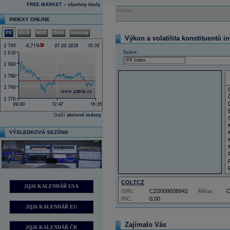
FREE MARKET – všechny tituly
Reklama
INDEXY ONLINE
PX
BUX
WIG
DAX
Nasdaq
Výkon a volatilita konstituentů i
Index:
Další
akciové indexy
VÝSLEDKOVÁ SEZÓNA
COLTCZ
2Q26 KALENDÁŘ USA
ISIN:
CZ0009008942
Měna:
RIC:
0,00
2Q26 KALENDÁŘ EU
Zajímalo Vás
2Q26 KALENDÁŘ ČR