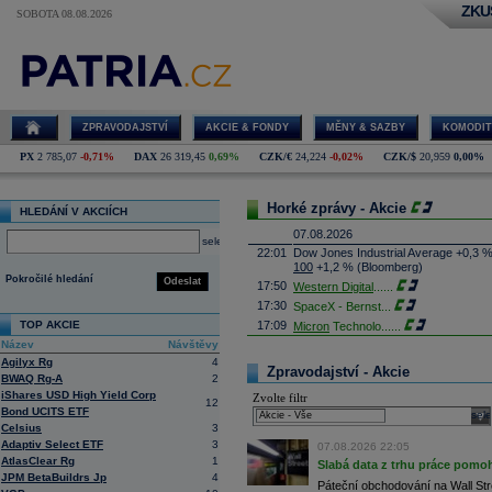
ZKU
SOBOTA 08.08.2026
ZPRAVODAJSTVÍ
AKCIE & FONDY
MĚNY & SAZBY
KOMODIT
PX
2 785,07
-0,71%
DAX
26 319,45
0,69%
CZK/€
24,224
-0,02%
CZK/$
20,959
0,00%
Horké zprávy - Akcie
HLEDÁNÍ V AKCIÍCH
07.08.2026
select
22:01
Dow Jones Industrial Average +0,3 
100
+1,2 % (Bloomberg)
Pokročilé hledání
Odeslat
17:50
Western Digital
......
17:30
SpaceX - Bernst
...
TOP AKCIE
17:09
Micron
Technolo
......
Název
Návštěvy
16:47
Exxon
Mobil - T
......
Agilyx Rg
4
16:26
Objem obchodů s akciemi na pražské
Zpravodajství - Akcie
BWAQ Rg-A
2
obchodů za poslední rok je 0,665 mld
iShares USD High Yield Corp
Zvolte filtr
16:23
Zvýšení výroby balistických střel A
12
Bond UCITS ETF
nějakou dobu potrvá. Agentuře Reuter
sele
Armin Papperger. Společná výroba 
Celsius
3
doplnit arzenál Spojeným státům, kte
Adaptiv Select ETF
3
07.08.2026 22:05
(ČTK)
AtlasClear Rg
1
Slabá data z trhu práce pomoh
16:07
Conocophillips
......
JPM BetaBuildrs Jp
4
Páteční obchodování na Wall Stre