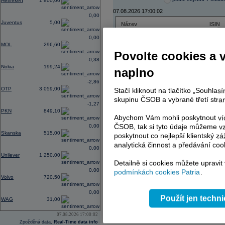
Heineken
1 800,00
07.08.2026 17:00:02
0,00
Juventus
5,00
Název
ISIN
ČEZ
CZ000
0,00
PHILIP MORRIS ČR
CS00
MOL
296,60
ERSTE BANK
AT000
Povolte cookies a 
TMR
SK112
-0,38
Nokia
199,24
naplno
-2,86
OTP
3 059,00
Stačí kliknout na tlačítko „Souhla
AD index - vývoj
skupinu ČSOB a vybrané třetí stran
-1,27
Region
Odeslat
PKN
849,10
select
Abychom Vám mohli poskytnout víc
ČSOB, tak si tyto údaje můžeme vz
0,00
Skanska
515,00
poskytnout co nejlepší klientský zá
analytická činnost a předávání coo
0,00
Unilever
1 250,00
Detailně si cookies můžete upravit
0,00
podmínkách cookies Patria
.
Volvo
720,50
0,00
Použít jen techn
WAG
31,00
07.08.2026 17:00:02
Zpožděná data,
Real-Time data info