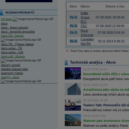
Akce
Název
Datum a čas
SEZNAM PRODUKTŮ
Keller
Po
O
Group
07.08.2026 18:39:40
AD Index
PLC
Akcie
Po
O
ČEZ
07.08.2026 21:59:55
Akcie - Denní statistiky
Ruch
Akcie - Investiční doporučení
Po
O
07.08.2026 5:04:24
Chorzow
Akcie ČR - historie
Canadian
Po
O
25.11.2014 9:28:16
Nat Rly
Akcie ČR - Týdenní přehled
Akcie online - ČR
R
- Real-Time data si mohou aktivovat klienti Patria
Akcie online - Svět
Akcie svět - Historie
Technická analýza - Akcie
Akciový slovník
Aktuální diskusní téma
10.07.2026 10:41
Analytický týdeník
ExxonMobil může těžit z návrat
Analýzy - Akcie
Energetické akcie patří letos me
02.07.2026 10:55
Analýzy společností - ČR
AstraZeneca jako sázka na de
Analýzy společností - Střední Evropa
Letos dominovaly trhům akcie spoj
30.06.2026 16:39
Analýzy společností - Svět
Traders Talk: Polovodiče dál tá
Polovodičový sektor má za sebou
Ankety a diskuze
Archiv - Analýzy online
26.06.2026 6:06
Archiv - Deník událostí
Walmart jako kombinace růstu 
Walmart se podle analýzy Patrie 
Archiv - Flash analýzy (svět)