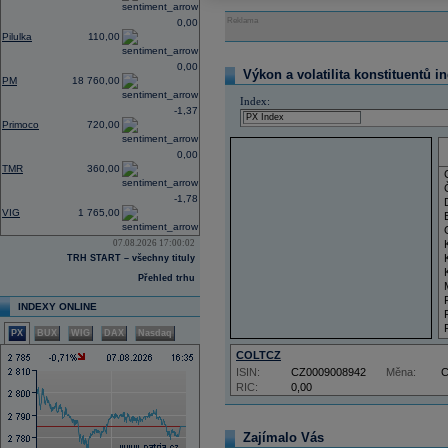
Reklama
0,00
Pilulka
110,00
0,00
Výkon a volatilita konstituentů i
PM
18 760,00
Index:
-1,37
Primoco
720,00
0,00
TMR
360,00
-1,78
VIG
1 765,00
07.08.2026 17:00:02
TRH START – všechny tituly
Přehled trhu
INDEXY ONLINE
PX
BUX
WIG
DAX
Nasdaq
COLTCZ
ISIN:
CZ0009008942
Měna:
RIC:
0,00
Zajímalo Vás