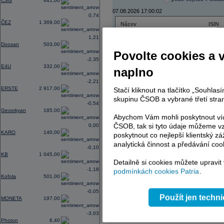
CSG
441,60
07.08.2026 17:00:02
0,74
ČEZ
1 369,00
Název
ISIN
ČEZ
CZ000
1,21
PHILIP MORRIS ČR
CS00
Doosan
503,00
ERSTE BANK
AT000
Povolte cookies a 
TMR
SK112
-2,35
E4U
332,00
naplno
-2,21
ERSTE
2 917,00
Stačí kliknout na tlačítko „Souhla
AD index - vývoj
skupinu ČSOB a vybrané třetí stran
-0,54
Region
Odeslat
Gevorkyan
185,00
select
Abychom Vám mohli poskytnout víc
ČSOB, tak si tyto údaje můžeme vz
0,00
KARO
140,00
poskytnout co nejlepší klientský zá
analytická činnost a předávání coo
-0,10
KB
1 045,00
Detailně si cookies můžete upravit
-1,18
podmínkách cookies Patria
.
Kofola
501,00
-0,05
Použít jen techn
MONETA
197,00
-3,03
Photon
6,40