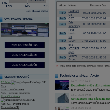
Akce
Název
Datum a čas
Fastenal
Další
akciové indexy
Po
O
08.08.2026 2:00:00
Co
Po
O
ČEZ
07.08.2026 17:00:02
VÝSLEDKOVÁ SEZÓNA
Erie
Po
O
08.08.2026 2:00:00
Indemnity
First
Po
O
Horizn
08.08.2026 2:04:00
Ntl
Po
O
LVMH
07.08.2026 17:40:00
5xS
2Q26 KALENDÁŘ USA
Po
O
KTY/RBI
07.08.2026 10:12:35
open
2Q26 KALENDÁŘ EU
Lenovo
Po
O
07.08.2026 21:52:35
Group
2Q26 KALENDÁŘ ČR
R
- Real-Time data si mohou aktivovat klienti Patria
Technická analýza - Akcie
SEZNAM PRODUKTŮ
10.07.2026 10:41
AD Index
ExxonMobil může těžit z návrat
Akcie
Akcie - Denní statistiky
Energetické akcie patří letos me
Akcie - Investiční doporučení
02.07.2026 10:55
Akcie ČR - historie
AstraZeneca jako sázka na de
Letos dominovaly trhům akcie spoj
Akcie ČR - Týdenní přehled
Akcie online - ČR
30.06.2026 16:39