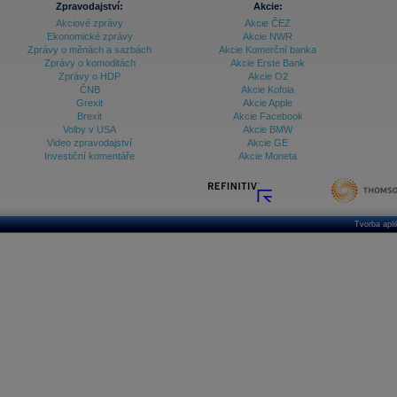
Zpravodajství:
Akcie:
Akciové zprávy
Akcie ČEZ
Archiv - Vývoj české koruny
Ekonomické zprávy
Akcie NWR
Zprávy o měnách a sazbách
Akcie Komerční banka
Archiv analýz - Makroukazatele
Zprávy o komoditách
Akcie Erste Bank
Zprávy o HDP
Akcie O2
Cenové indexy
Cenový kalkulátor
ČNB
Akcie Kofola
Ceny průmyslových výrobců - Data a prognózy
Grexit
Akcie Apple
(ČR)
Brexit
Akcie Facebook
Ceny průmyslových výrobců - Graf (ČR)
Volby v USA
Akcie BMW
Ceny průmyslových výrobců - Kalendář (ČR)
Video zpravodajství
Akcie GE
Ceny průmyslových výrobců - Zpravodajství
Investiční komentáře
Akcie Moneta
CORPORATE WEB SOLUTION
DATA EXPORT
Databanka - Akcie
Databanka - Ceny
Tvorba apl
Databanka - Ekonomický růst
Databanka - Indexy
Databanka - Měnové kurzy
Databanka - Trh práce
Databanka - Úrokové sazby
Databanka - Veřejné rozpočty