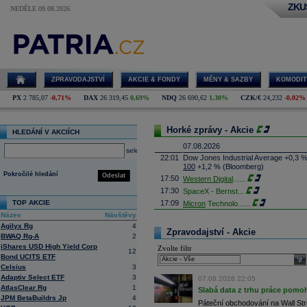
ZKU
NEDĚLE 09.08.2026
ZPRAVODAJSTVÍ
AKCIE & FONDY
MĚNY & SAZBY
KOMODIT
PX
2 785,07
-0,71%
DAX
26 319,45
0,69%
NDQ
26 690,62
1,30%
CZK/€
24,232
-0,02%
Horké zprávy - Akcie
HLEDÁNÍ V AKCIÍCH
07.08.2026
select
22:01
Dow Jones Industrial Average +0,3 
100
+1,2 % (Bloomberg)
Pokročilé hledání
Odeslat
17:50
Western Digital
......
17:30
SpaceX - Bernst
...
TOP AKCIE
17:09
Micron
Technolo
......
Název
Návštěvy
16:47
Exxon
Mobil - T
......
Agilyx Rg
4
16:26
Objem obchodů s akciemi na pražské
Zpravodajství - Akcie
BWAQ Rg-A
2
obchodů za poslední rok je 0,665 mld
iShares USD High Yield Corp
Zvolte filtr
16:23
Zvýšení výroby balistických střel A
12
Bond UCITS ETF
nějakou dobu potrvá. Agentuře Reuter
sele
Armin Papperger. Společná výroba 
Celsius
3
doplnit arzenál Spojeným státům, kte
Adaptiv Select ETF
3
07.08.2026 22:05
(ČTK)
AtlasClear Rg
1
Slabá data z trhu práce pomoh
16:07
Conocophillips
......
JPM BetaBuildrs Jp
4
Páteční obchodování na Wall Stre