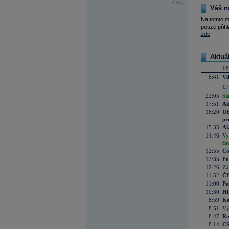
více...
Váš n
Na tomto m
pouze přihl
zde
.
Aktuá
08
8:41
Ví
07
22:05
Sl
17:51
Ak
16:20
UE
pr
15:35
Ak
14:46
Vy
fi
12:55
Co
12:35
Po
12:26
Zá
11:52
ČE
11:00
Pe
10:30
Hl
8:59
Ko
8:51
Vý
8:47
Ro
8:14
CS