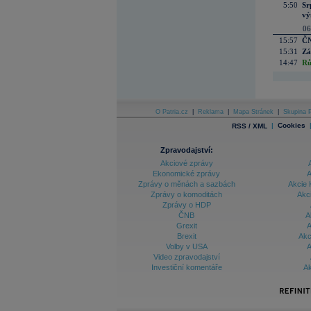
5:50
Sr
vý
06
15:57
ČN
15:31
Zá
14:47
Rů
O Patria.cz
|
Reklama
|
Mapa Stránek
|
Skupina P
|
Cookies
RSS / XML
Zpravodajství:
Akciové zprávy
Ekonomické zprávy
A
Zprávy o měnách a sazbách
Akcie 
Zprávy o komoditách
Akc
Zprávy o HDP
ČNB
A
Grexit
A
Brexit
Akc
Volby v USA
A
Video zpravodajství
Investiční komentáře
Ak