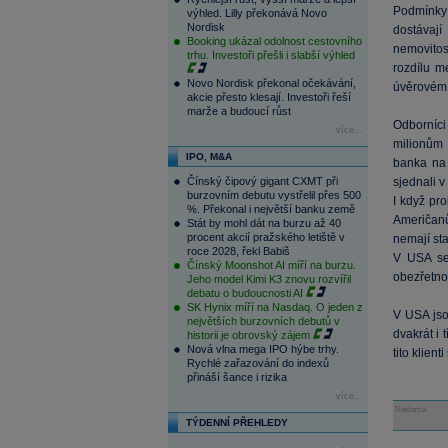
Podmínky 
výhled. Lilly překonává Novo
Nordisk
dostávaj
Booking ukázal odolnost cestovního
nemovitos
trhu. Investoři přešli i slabší výhled
rozdílu m
Novo Nordisk překonal očekávání,
úvěrovém 
akcie přesto klesají. Investoři řeší
marže a budoucí růst
Odborníci
více...
milionům 
IPO, M&A
banka na 
Čínský čipový gigant CXMT při
sjednali v
burzovním debutu vystřelil přes 500
I když pr
%. Překonal i největší banku země
Američanů
Stát by mohl dát na burzu až 40
procent akcií pražského letiště v
nemají st
roce 2028, řekl Babiš
V USA se 
Čínský Moonshot AI míří na burzu.
obezřetnos
Jeho model Kimi K3 znovu rozvířil
debatu o budoucnosti AI
SK Hynix míří na Nasdaq. O jeden z
V USA jsou
největších burzovních debutů v
dvakrát i 
historii je obrovský zájem
Nová vlna mega IPO hýbe trhy.
tito klien
Rychlé zařazování do indexů
přináší šance i rizika
více...
Reklama
TÝDENNÍ PŘEHLEDY