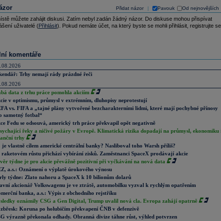
ázor
Přidat názor
Pavouk
Od nejnovějších
|
ístě můžete zahájit diskusi. Zatím nebyl zadán žádný názor. Do diskuse mohou přispívat
ášení uživatelé (
Přihlásit
). Pokud nemáte účet, na který byste se mohli přihlásit, registrujte se
lní komentáře
.08.2026
kendář: Trhy nemají rády prázdné řeči
.08.2026
abá data z trhu práce pomohla akciím
cie v optimismu, průmysl v extrémním, dluhopisy neprotestují
FA vs. FIFA a „tajné plány vytvořené bezcharakterními lidmi, které mají pochybné přínosy
o samotný fotbal“
ce Fedu se odsouvá, americký trh práce překvapil opět negativně
sychající řeky a ničivé požáry v Evropě. Klimatická rizika dopadají na průmysl, ekonomiku 
nanční trhy
 je vlastně cílem americké centrální banky? Nasliboval toho Warsh příliš?
 raketovém růstu přichází vybírání zisků. Zaměstnanci SpaceX prodávají akcie
věr týdne je pro akcie převážně pozitivní při vyčkávání na nová data
Z, a.s.: Oznámení o výplatě úrokového výnosu
rly týdne: Zlato nahoru a SpaceX k 10 bilionům dolarů
avní akcionář Volkswagenu je ve ztrátě, automobilku vyzval k rychlým opatřením
merční banka, a.s.: Výpis z obchodního rejstříku
sledky oznámily CSG a Gen Digital, Trump uvalil nová cla. Evropa zahájí opatrně
zbřesk: Koruna po holubičím překvapení ČNB v defenzivě
G výrazně překonala odhady. Obranná divize táhne růst, výhled potvrzen