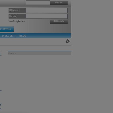
Hledej
Uživatel:
Heslo:
Nová registrace
Přihlásit
E PATRIA
DISKUSE
|
BLOG
j
Reklama
y
s