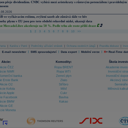
pen přeje dividendám. CNBC vybírá mezi aristokraty s růstovým potenciálem i pravidelným
nosem
.08.2026
B ve vyčkávacím režimu, zvýšení sazeb ale zůstává dále ve hře
soby plynu v EU jsou pro toto období rekordně nízké, ukazují data
st MercadoLibre akceleruje na 50 %. Podle trhu ale roste příliš draze
1
2
3
4
5
6
7
8
9
10
>>
atria
|
Kariéra v Patrii
|
Podmínky užívání stránek
|
Ochrana osobních údajů
|
Pravidla diskuse
|
Inve
|
|
|
|
|
E-mail newsletter
SMS zpravodajství
Data export
Mobilní verze
R
=
Real-Time dat
Akcie:
Komodity:
Škola invest
Akcie ČEZ
Ropa BRENT
Akademie inves
kcie NWR
Ropa WTI
Investiční stra
Komerční banka
Zemní plyn
Investiční dopo
ie Erste Bank
Zlato
Akciový slov
Akcie O2
Stříbro
Semináře
kcie Kofola
Měď
Měnová kalku
kcie Apple
Cukr
ie Facebook
Bavlna
kcie BMW
Kakao
Akcie GE
cie Moneta