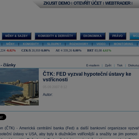
ZKUSIT DEMO
OTEVŘÍT ÚČET
WEBTRADER
|
|
|
MĚNY & SAZBY
KOMODITY & DERIVÁTY
EKONOMIKA
PRÁVO
MOJ
|
MĚNY
|
KOMODITY
|
SLOUPKY
|
ROZHOVORY
|
VIDEO
|
MONITORING
|
,224
-0,02%
CZK/$
20,959
0,00%
AU
4 339,26
0,00%
BRT
83,08
4,61%
 - články
E-mailem
Zpět
Tisk
Diskutu
|
|
|
ČTK: FED vyzval hypoteční ústavy ke
vstřícnosti
05.09.2007 8:12
Autor:
n (ČTK) - Americká centrální banka (Fed) a další bankovní organizace vyzval
poteční ústavy v USA, aby byly k dlužníkům vstřícnější a snažily se jim pomoci 