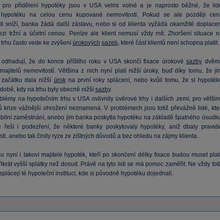
pro přidělení hypotéky jsou v USA velmi volné a je naprosto běžné, že lid
í hypotéku na celou cenu kupované nemovitosti. Pokud se ale později cen
ti sníží, banka žádá další zástavu, nebo si od klienta vyžádá okamžité doplacen
ezi tržní a účetní cenou. Peníze ale klient nemusí vždy mít. Zhoršení situace n
trhu často vede ke zvýšení
úrokových
sazeb
, které část klientů není schopna platit.
 odhadují, že do konce příštího roku v USA skončí fixace úrokové
sazby
dvěm
majitelů nemovitostí. Většina z nich nyní platí nižší úroky, buď díky tomu, že ji
začátku dala nižší
úrok
na první roky splácení, nebo kvůli tomu, že si hypoték
 době, kdy na trhu byly obecně nižší
sazby
.
oblémy na hypotečním trhu v USA ovlivnily úvěrové trhy i dalších zemí, pro většin
 krize vážnější ohrožení neznamená. V problémech jsou totiž převážně lidé, kteř
abilní zaměstnání, anebo jim banka poskytla hypotéku na základě špatného úsudku
řeší i podezření, že některé banky poskytovaly hypotéky, aniž dbaly pravide
ti, anebo tak činily ryze ze zištných důvodů a bez ohledu na zájmy klienta.
 nyní i takoví majitelé hypoték, kteří po skončení délky fixace budou muset plati
třikrát vyšší splátky než dosud. Právě na tyto lidi se má pomoc zaměřit. Ne vždy tot
ti splácejí té hypoteční instituci, kde si původně hypotéku dojednali.