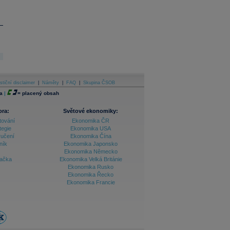
stiční disclaimer
|
Náměty
|
FAQ
|
Skupina ČSOB
a
|
=
placený obsah
ora:
Světové ekonomiky:
tování
Ekonomika ČR
tegie
Ekonomika USA
ručení
Ekonomika Čína
ník
Ekonomika Japonsko
Ekonomika Německo
lačka
Ekonomika Velká Británie
Ekonomika Rusko
Ekonomika Řecko
Ekonomika Francie