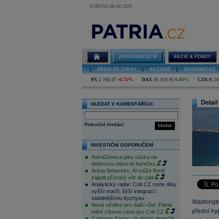
SOBOTA 08.08.2026
ZPRAVODAJSTVÍ
AKCIE & FONDY
|
PŘEHLED ZPRÁV
|
AKCIOVÉ
|
EKONOMICKÉ
PX
2 785,07
-0,71%
DAX
26 319,45
0,69%
CZK/€
24
Detail
HLEDAT V KOMENTÁŘÍCH
Pokročilé hledání
hledat
INVESTIČNÍ DOPORUČENÍ
AstraZeneca jako sázka na
defenzivu mimo AI horečku
Arista Networks: AI může firmě
zajistit příznivý vítr do zad
Analytický radar: Colt CZ roste díky
vyšší marži, širší integraci i
stabilnějšímu byznysu
Washingto
Nové střelivo pro další růst. Patria
přední hy
mění cílovou cenu pro Colt CZ
Goldman Sachs: Je dobrý okamžik