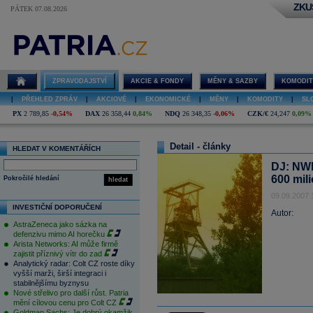
ZKU
PÁTEK 07.08.2026
ZPRAVODAJSTVÍ
AKCIE & FONDY
MĚNY & SAZBY
KOMODIT
|
PŘEHLED ZPRÁV
|
AKCIOVÉ
|
EKONOMICKÉ
|
MĚNY
|
KOMODITY
|
SL
PX
2 789,85
-0,54%
DAX
26 358,44
0,84%
NDQ
26 348,35
-0,06%
CZK/€
24,247
0,09%
Detail - články
HLEDAT V KOMENTÁŘÍCH
DJ: NWR
600 mil
Pokročilé hledání
hledat
09.09.2007 
INVESTIČNÍ DOPORUČENÍ
Autor:
AstraZeneca jako sázka na
defenzivu mimo AI horečku
Arista Networks: AI může firmě
zajistit příznivý vítr do zad
Analytický radar: Colt CZ roste díky
vyšší marži, širší integraci i
stabilnějšímu byznysu
Nové střelivo pro další růst. Patria
mění cílovou cenu pro Colt CZ
Goldman Sachs: Je dobrý okamžik