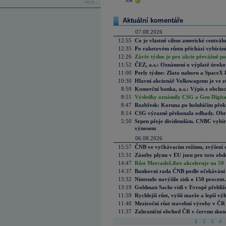
tok
více...
Aktuální komentáře
07.08.2026
12:55
Co je vlastně cílem americké centrál
12:35
Po raketovém růstu přichází vybírán
12:26
Závěr týdne je pro akcie převážně po
11:52
ČEZ, a.s.: Oznámení o výplatě úrok
11:00
Perly týdne: Zlato nahoru a SpaceX 
10:30
Hlavní akcionář Volkswagenu je ve z
8:59
Komerční banka, a.s.: Výpis z obchod
8:51
Výsledky oznámily CSG a Gen Digital
8:47
Rozbřesk: Koruna po holubičím přek
8:14
CSG výrazně překonala odhady. Obran
5:50
Srpen přeje dividendám. CNBC vybírá
výnosem
06.08.2026
15:57
ČNB ve vyčkávacím režimu, zvýšení s
15:31
Zásoby plynu v EU jsou pro toto obdo
14:47
Růst MercadoLibre akceleruje na 50 %
14:37
Bankovní rada ČNB podle očekávání 
13:32
Nintendo navýšilo zisk o 150 procen
13:19
Goldman Sachs vidí v Evropě přehlíže
11:59
Rychlejší růst, vyšší marže a lepší v
11:40
Meziroční růst stavební výroby v ČR
11:37
Zahraniční obchod ČR v červnu skonč
1
2
3
4