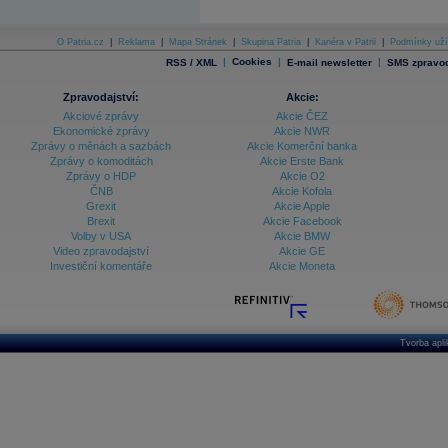
O Patria.cz
|
Reklama
|
Mapa Stránek
|
Skupina Patria
|
Kariéra v Patrii
|
Podmínky uží
|
Cookies
|
|
RSS / XML
E-mail newsletter
SMS zpravod
Zpravodajství:
Akcie:
Akciové zprávy
Akcie ČEZ
Ekonomické zprávy
Akcie NWR
Zprávy o měnách a sazbách
Akcie Komerční banka
Zprávy o komoditách
Akcie Erste Bank
Zprávy o HDP
Akcie O2
ČNB
Akcie Kofola
Grexit
Akcie Apple
Brexit
Akcie Facebook
Volby v USA
Akcie BMW
Video zpravodajství
Akcie GE
Investiční komentáře
Akcie Moneta
Tvorba apl