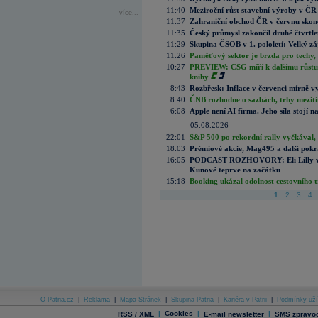
11:40
Meziroční růst stavební výroby v ČR
více...
11:37
Zahraniční obchod ČR v červnu skonč
11:35
Český průmysl zakončil druhé čtvrtlet
11:29
Skupina ČSOB v 1. pololetí: Velký zá
11:26
Paměťový sektor je brzda pro techy,
10:27
PREVIEW: CSG míří k dalšímu růstu.
knihy
8:43
Rozbřesk: Inflace v červenci mírně v
8:40
ČNB rozhodne o sazbách, trhy mezitím
6:08
Apple není AI firma. Jeho síla stojí n
05.08.2026
22:01
S&P 500 po rekordní rally vyčkával,
18:03
Prémiové akcie, Mag495 a další pokr
16:05
PODCAST ROZHOVORY: Eli Lilly vs. 
Kunové teprve na začátku
15:18
Booking ukázal odolnost cestovního trh
1
2
3
4
O Patria.cz
|
Reklama
|
Mapa Stránek
|
Skupina Patria
|
Kariéra v Patrii
|
Podmínky uží
|
Cookies
|
|
RSS / XML
E-mail newsletter
SMS zpravod