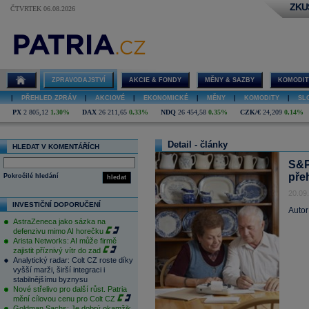
ZKU
ČTVRTEK 06.08.2026
ZPRAVODAJSTVÍ
AKCIE & FONDY
MĚNY & SAZBY
KOMODIT
|
PŘEHLED ZPRÁV
|
AKCIOVÉ
|
EKONOMICKÉ
|
MĚNY
|
KOMODITY
|
SL
PX
2 805,12
1,30%
DAX
26 211,65
0,33%
NDQ
26 454,58
0,35%
CZK/€
24,209
0,14%
Detail - články
HLEDAT V KOMENTÁŘÍCH
S&P
pře
Pokročilé hledání
hledat
20.09
INVESTIČNÍ DOPORUČENÍ
Autor
AstraZeneca jako sázka na
defenzivu mimo AI horečku
Arista Networks: AI může firmě
zajistit příznivý vítr do zad
Analytický radar: Colt CZ roste díky
vyšší marži, širší integraci i
stabilnějšímu byznysu
Nové střelivo pro další růst. Patria
mění cílovou cenu pro Colt CZ
Goldman Sachs: Je dobrý okamžik