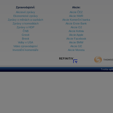
Zpravodajství:
Akcie:
Akciové zprávy
Akcie ČEZ
Ekonomické zprávy
Akcie NWR
Zprávy o měnách a sazbách
Akcie Komerční banka
Zprávy o komoditách
Akcie Erste Bank
Zprávy o HDP
Akcie O2
ČNB
Akcie Kofola
Grexit
Akcie Apple
Brexit
Akcie Facebook
Volby v USA
Akcie BMW
Video zpravodajství
Akcie GE
Investiční komentáře
Akcie Moneta
Tvorba apl