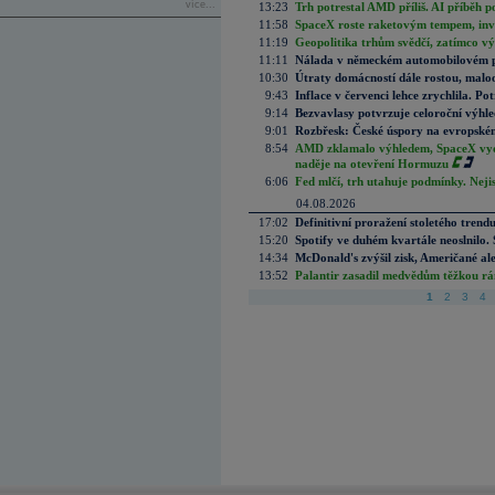
více...
13:23
Trh potrestal AMD příliš. AI příběh p
11:58
SpaceX roste raketovým tempem, inves
11:19
Geopolitika trhům svědčí, zatímco v
11:11
Nálada v německém automobilovém prů
10:30
Útraty domácností dále rostou, malo
9:43
Inflace v červenci lehce zrychlila. Pot
9:14
Bezvavlasy potvrzuje celoroční výhl
9:01
Rozbřesk: České úspory na evropském
8:54
AMD zklamalo výhledem, SpaceX vydě
naděje na otevření Hormuzu
6:06
Fed mlčí, trh utahuje podmínky. Nejis
04.08.2026
17:02
Definitivní proražení stoletého trend
15:20
Spotify ve duhém kvartále neoslnilo. 
14:34
McDonald's zvýšil zisk, Američané ale
13:52
Palantir zasadil medvědům těžkou rá
1
2
3
4