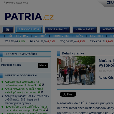
ZKU
ČTVRTEK 06.08.2026
ZPRAVODAJSTVÍ
AKCIE & FONDY
MĚNY & SAZBY
KOMODIT
|
PŘEHLED ZPRÁV
|
AKCIOVÉ
|
EKONOMICKÉ
|
MĚNY
|
KOMODITY
|
SL
PX
2 769,04
0,11%
DAX
26 126,30
-0,29%
NDQ
26 363,44
-0,83%
CZK/€
24,161
0,00%
Detail - články
HLEDAT V KOMENTÁŘÍCH
Nečas: 
vysokoš
Pokročilé hledání
hledat
10.10.2007 
INVESTIČNÍ DOPORUČENÍ
Autor:
Kris
AstraZeneca jako sázka na
defenzivu mimo AI horečku
Arista Networks: AI může firmě
zajistit příznivý vítr do zad
Analytický radar: Colt CZ roste díky
vyšší marži, širší integraci i
stabilnějšímu byznysu
Nedostatek dělníků a naopak přibýván
Nové střelivo pro další růst. Patria
nehrozí, uvedl dnes místopředseda vlády 
mění cílovou cenu pro Colt CZ
rozhovoru pro server
www.patria.cz
. „
Goldman Sachs: Je dobrý okamžik