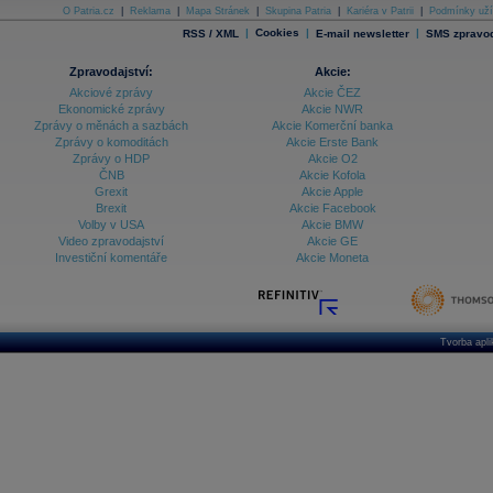
O Patria.cz
|
Reklama
|
Mapa Stránek
|
Skupina Patria
|
Kariéra v Patrii
|
Podmínky uží
|
Cookies
|
|
RSS / XML
E-mail newsletter
SMS zpravod
Zpravodajství:
Akcie:
Akciové zprávy
Akcie ČEZ
Ekonomické zprávy
Akcie NWR
Zprávy o měnách a sazbách
Akcie Komerční banka
Zprávy o komoditách
Akcie Erste Bank
Zprávy o HDP
Akcie O2
ČNB
Akcie Kofola
Grexit
Akcie Apple
Brexit
Akcie Facebook
Volby v USA
Akcie BMW
Video zpravodajství
Akcie GE
Investiční komentáře
Akcie Moneta
Tvorba apl