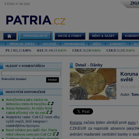
ZKU
PÁTEK 07.08.2026
ZPRAVODAJSTVÍ
AKCIE & FONDY
MĚNY & SAZBY
KOMODIT
|
PŘEHLED ZPRÁV
|
AKCIOVÉ
|
EKONOMICKÉ
|
MĚNY
|
KOMODITY
|
SL
PX
2 805,12
0,00%
DAX
26 140,13
0,05%
CZK/€
24,236
0,04%
CZK/$
21,032
0,01%
Detail - články
HLEDAT V KOMENTÁŘÍCH
Koruna 
světě
Pokročilé hledání
hledat
26.11.2007 
INVESTIČNÍ DOPORUČENÍ
Autor:
Tom
AstraZeneca jako sázka na
defenzivu mimo AI horečku
Arista Networks: AI může firmě
zajistit příznivý vítr do zad
Analytický radar: Colt CZ roste díky
vyšší marži, širší integraci i
Koruna
začala týden silnější proti
euru
i
stabilnějšímu byznysu
CZK/EUR za naprosté absence jakýchkol
Nové střelivo pro další růst. Patria
jednání maďarské centrální banky o saz
mění cílovou cenu pro Colt CZ
Goldman Sachs: Je dobrý okamžik