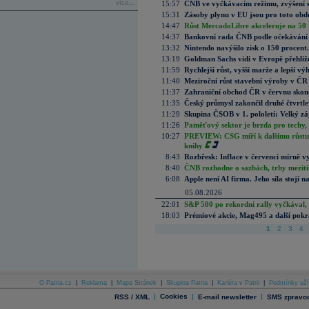
více...
15:57
ČNB ve vyčkávacím režimu, zvýšení s
15:31
Zásoby plynu v EU jsou pro toto obdo
14:47
Růst MercadoLibre akceleruje na 50 %
14:37
Bankovní rada ČNB podle očekávání 
13:32
Nintendo navýšilo zisk o 150 procen
13:19
Goldman Sachs vidí v Evropě přehlíže
11:59
Rychlejší růst, vyšší marže a lepší v
11:40
Meziroční růst stavební výroby v ČR
11:37
Zahraniční obchod ČR v červnu skonč
11:35
Český průmysl zakončil druhé čtvrtlet
11:29
Skupina ČSOB v 1. pololetí: Velký zá
11:26
Paměťový sektor je brzda pro techy,
10:27
PREVIEW: CSG míří k dalšímu růstu.
knihy
8:43
Rozbřesk: Inflace v červenci mírně v
8:40
ČNB rozhodne o sazbách, trhy mezitím
6:08
Apple není AI firma. Jeho síla stojí n
05.08.2026
22:01
S&P 500 po rekordní rally vyčkával,
18:03
Prémiové akcie, Mag495 a další pokr
1
2
3
4
O Patria.cz
|
Reklama
|
Mapa Stránek
|
Skupina Patria
|
Kariéra v Patrii
|
Podmínky uží
|
Cookies
|
|
RSS / XML
E-mail newsletter
SMS zpravod