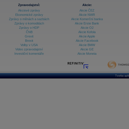
Zpravodajství:
Akcie:
Akciové zprávy
Akcie ČEZ
Ekonomické zprávy
Akcie NWR
Zprávy o měnách a sazbách
Akcie Komerční banka
Zprávy o komoditách
Akcie Erste Bank
Zprávy o HDP
Akcie O2
ČNB
Akcie Kofola
Grexit
Akcie Apple
Brexit
Akcie Facebook
Volby v USA
Akcie BMW
Video zpravodajství
Akcie GE
Investiční komentáře
Akcie Moneta
Tvorba apl