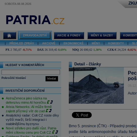
ZKU
SOBOTA 08.08.2026
ZPRAVODAJSTVÍ
AKCIE & FONDY
MĚNY & SAZBY
KOMODIT
|
PŘEHLED ZPRÁV
|
AKCIOVÉ
|
EKONOMICKÉ
|
MĚNY
|
KOMODITY
|
SL
PX
2 785,07
-0,71%
DAX
26 319,45
0,69%
NDQ
26 690,62
1,30%
CZK/€
24,224
-0,02%
Detail - články
HLEDAT V KOMENTÁŘÍCH
Pec
poš
Pokročilé hledání
hledat
05.12
INVESTIČNÍ DOPORUČENÍ
Autor
AstraZeneca jako sázka na
defenzivu mimo AI horečku
Arista Networks: AI může firmě
zajistit příznivý vítr do zad
Analytický radar: Colt CZ roste díky
vyšší marži, širší integraci i
stabilnějšímu byznysu
Brno 5. prosince (ČTK) - Případný prod
Nové střelivo pro další růst. Patria
podle šéfa antimonopolního úřadu Marti
mění cílovou cenu pro Colt CZ
Goldman Sachs: Je dobrý okamžik