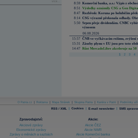
více...
8:59
Komerční banka, a.s.: Výpis z obchod
8:51
Výsledky oznámily CSG a Gen Digital
8:47
Rozbřesk: Koruna po holubičím přek
8:14
CSG výrazně překonala odhady. Obran
5:50
Srpen přeje dividendám. CNBC vybírá
výnosem
06.08.2026
15:57
ČNB ve vyčkávacím režimu, zvýšení s
15:31
Zásoby plynu v EU jsou pro toto obdo
14:47
Růst MercadoLibre akceleruje na 50 %
1
2
3
4
O Patria.cz
|
Reklama
|
Mapa Stránek
|
Skupina Patria
|
Kariéra v Patrii
|
Podmínky uží
|
Cookies
|
|
RSS / XML
E-mail newsletter
SMS zpravod
Zpravodajství:
Akcie:
Akciové zprávy
Akcie ČEZ
Ekonomické zprávy
Akcie NWR
Zprávy o měnách a sazbách
Akcie Komerční banka