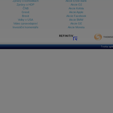
Zprávy o komoditách
Akcie Erste Bank
Zprávy o HDP
Akcie O2
ČNB
Akcie Kofola
Grexit
Akcie Apple
Brexit
Akcie Facebook
Volby v USA
Akcie BMW
Video zpravodajství
Akcie GE
Investiční komentáře
Akcie Moneta
Tvorba apl