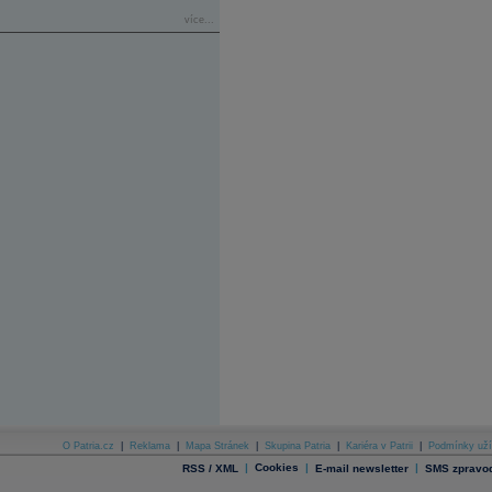
více...
O Patria.cz
|
Reklama
|
Mapa Stránek
|
Skupina Patria
|
Kariéra v Patrii
|
Podmínky uží
|
Cookies
|
|
RSS / XML
E-mail newsletter
SMS zpravod