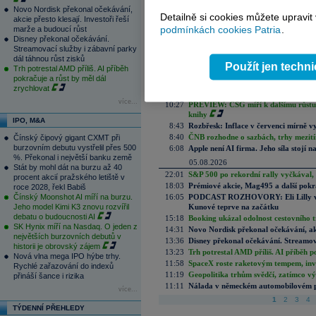
Aktuální komentáře
Novo Nordisk překonal očekávání,
Detailně si cookies můžete upravit
akcie přesto klesají. Investoři řeší
06.08.2026
podmínkách cookies Patria
.
marže a budoucí růst
11:59
Rychlejší růst, vyšší marže a lepší v
Disney překonal očekávání.
11:40
Meziroční růst stavební výroby v ČR
Streamovací služby i zábavní parky
dál táhnou růst zisků
11:37
Zahraniční obchod ČR v červnu skonč
Použít jen techn
Trh potrestal AMD příliš. AI příběh
11:35
Český průmysl zakončil druhé čtvrtlet
pokračuje a růst by měl dál
11:29
Skupina ČSOB v 1. pololetí: Velký zá
zrychlovat
11:26
Paměťový sektor je brzda pro techy,
více...
10:27
PREVIEW: CSG míří k dalšímu růstu.
knihy
IPO, M&A
8:43
Rozbřesk: Inflace v červenci mírně v
8:40
ČNB rozhodne o sazbách, trhy mezitím
Čínský čipový gigant CXMT při
burzovním debutu vystřelil přes 500
6:08
Apple není AI firma. Jeho síla stojí n
%. Překonal i největší banku země
05.08.2026
Stát by mohl dát na burzu až 40
22:01
S&P 500 po rekordní rally vyčkával,
procent akcií pražského letiště v
18:03
Prémiové akcie, Mag495 a další pokr
roce 2028, řekl Babiš
Čínský Moonshot AI míří na burzu.
16:05
PODCAST ROZHOVORY: Eli Lilly vs. 
Jeho model Kimi K3 znovu rozvířil
Kunové teprve na začátku
debatu o budoucnosti AI
15:18
Booking ukázal odolnost cestovního trh
SK Hynix míří na Nasdaq. O jeden z
14:31
Novo Nordisk překonal očekávání, akci
největších burzovních debutů v
13:36
Disney překonal očekávání. Streamova
historii je obrovský zájem
13:23
Trh potrestal AMD příliš. AI příběh p
Nová vlna mega IPO hýbe trhy.
11:58
SpaceX roste raketovým tempem, inves
Rychlé zařazování do indexů
11:19
Geopolitika trhům svědčí, zatímco v
přináší šance i rizika
11:11
Nálada v německém automobilovém prů
více...
1
2
3
4
TÝDENNÍ PŘEHLEDY