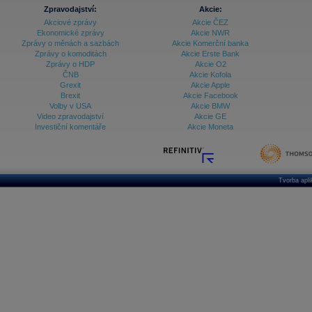
Zpravodajství:
Akcie:
Akciové zprávy
Akcie ČEZ
Ekonomické zprávy
Akcie NWR
Zprávy o měnách a sazbách
Akcie Komerční banka
Zprávy o komoditách
Akcie Erste Bank
Zprávy o HDP
Akcie O2
ČNB
Akcie Kofola
Grexit
Akcie Apple
Brexit
Akcie Facebook
Volby v USA
Akcie BMW
Video zpravodajství
Akcie GE
Investiční komentáře
Akcie Moneta
Tvorba apl