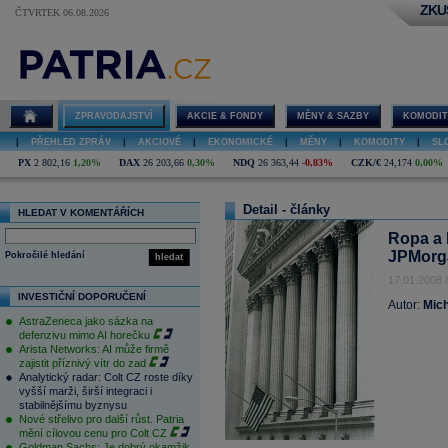
ZKU
ČTVRTEK 06.08.2026
ZPRAVODAJSTVÍ
AKCIE & FONDY
MĚNY & SAZBY
KOMODIT
|
PŘEHLED ZPRÁV
|
AKCIOVÉ
|
EKONOMICKÉ
|
MĚNY
|
KOMODITY
|
SL
PX
2 802,16
1,20%
DAX
26 203,66
0,30%
NDQ
26 363,44
-0,83%
CZK/€
24,174
0,00%
Detail - články
HLEDAT V KOMENTÁŘÍCH
Ropa a I
JPMorga
Pokročilé hledání
hledat
17.01.2008 
INVESTIČNÍ DOPORUČENÍ
Autor:
Mich
AstraZeneca jako sázka na
defenzivu mimo AI horečku
Arista Networks: AI může firmě
zajistit příznivý vítr do zad
Analytický radar: Colt CZ roste díky
vyšší marži, širší integraci i
stabilnějšímu byznysu
Nové střelivo pro další růst. Patria
mění cílovou cenu pro Colt CZ
Goldman Sachs: Je dobrý okamžik