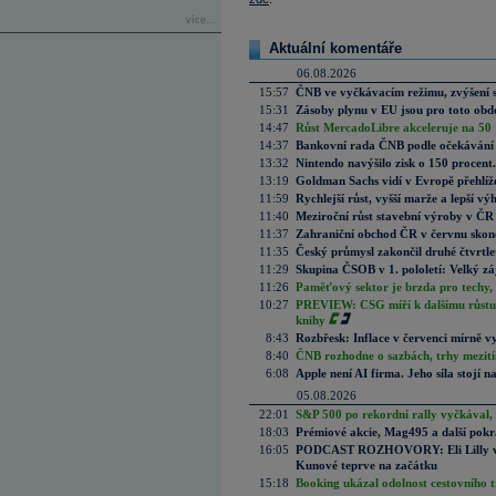
více...
Aktuální komentáře
06.08.2026
15:57
ČNB ve vyčkávacím režimu, zvýšení s
15:31
Zásoby plynu v EU jsou pro toto obdo
14:47
Růst MercadoLibre akceleruje na 50 %
14:37
Bankovní rada ČNB podle očekávání 
13:32
Nintendo navýšilo zisk o 150 procen
13:19
Goldman Sachs vidí v Evropě přehlíže
11:59
Rychlejší růst, vyšší marže a lepší v
11:40
Meziroční růst stavební výroby v ČR
11:37
Zahraniční obchod ČR v červnu skonč
11:35
Český průmysl zakončil druhé čtvrtlet
11:29
Skupina ČSOB v 1. pololetí: Velký zá
11:26
Paměťový sektor je brzda pro techy,
10:27
PREVIEW: CSG míří k dalšímu růstu.
knihy
8:43
Rozbřesk: Inflace v červenci mírně v
8:40
ČNB rozhodne o sazbách, trhy mezitím
6:08
Apple není AI firma. Jeho síla stojí n
05.08.2026
22:01
S&P 500 po rekordní rally vyčkával,
18:03
Prémiové akcie, Mag495 a další pokr
16:05
PODCAST ROZHOVORY: Eli Lilly vs. 
Kunové teprve na začátku
15:18
Booking ukázal odolnost cestovního trh