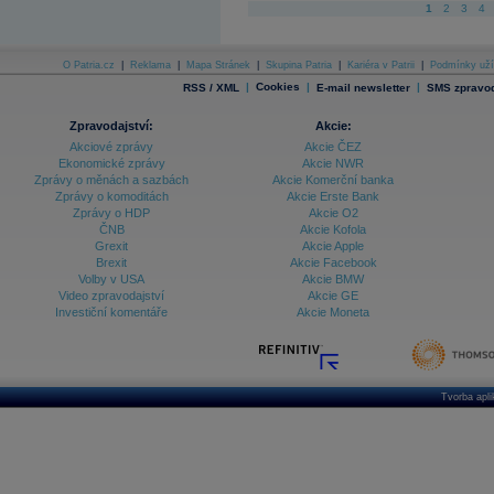
1
2
3
4
O Patria.cz
|
Reklama
|
Mapa Stránek
|
Skupina Patria
|
Kariéra v Patrii
|
Podmínky uží
|
Cookies
|
|
RSS / XML
E-mail newsletter
SMS zpravod
Zpravodajství:
Akcie:
Akciové zprávy
Akcie ČEZ
Ekonomické zprávy
Akcie NWR
Zprávy o měnách a sazbách
Akcie Komerční banka
Zprávy o komoditách
Akcie Erste Bank
Zprávy o HDP
Akcie O2
ČNB
Akcie Kofola
Grexit
Akcie Apple
Brexit
Akcie Facebook
Volby v USA
Akcie BMW
Video zpravodajství
Akcie GE
Investiční komentáře
Akcie Moneta
Tvorba apl