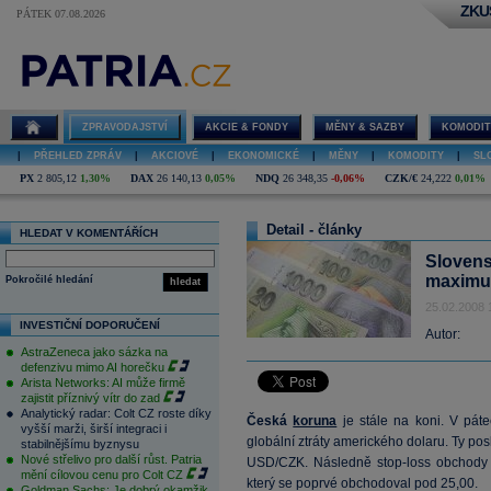
ZKU
PÁTEK 07.08.2026
ZPRAVODAJSTVÍ
AKCIE & FONDY
MĚNY & SAZBY
KOMODIT
|
PŘEHLED ZPRÁV
|
AKCIOVÉ
|
EKONOMICKÉ
|
MĚNY
|
KOMODITY
|
SL
PX
2 805,12
1,30%
DAX
26 140,13
0,05%
NDQ
26 348,35
-0,06%
CZK/€
24,222
0,01%
Detail - články
HLEDAT V KOMENTÁŘÍCH
Slovens
maximum
Pokročilé hledání
hledat
25.02.2008 
INVESTIČNÍ DOPORUČENÍ
Autor:
AstraZeneca jako sázka na
defenzivu mimo AI horečku
Arista Networks: AI může firmě
zajistit příznivý vítr do zad
Analytický radar: Colt CZ roste díky
Česká
koruna
je stále na koni. V pát
vyšší marži, širší integraci i
globální ztráty amerického dolaru. Ty pos
stabilnějšímu byznysu
Nové střelivo pro další růst. Patria
USD/CZK. Následně stop-loss obchody p
mění cílovou cenu pro Colt CZ
který se poprvé obchodoval pod 25,00.
Goldman Sachs: Je dobrý okamžik