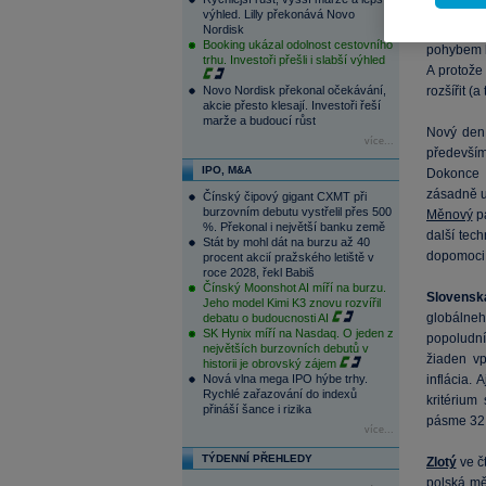
strhly i
mě
výhled. Lilly překonává Novo
situace s
Nordisk
Booking ukázal odolnost cestovního
pohybem by
trhu. Investoři přešli i slabší výhled
A protož
Novo Nordisk překonal očekávání,
rozšířit (a 
akcie přesto klesají. Investoři řeší
marže a budoucí růst
Nový den
více...
především
IPO, M&A
Dokonce 
zásadně ub
Čínský čipový gigant CXMT při
burzovním debutu vystřelil přes 500
Měnový
pá
%. Překonal i největší banku země
další tec
Stát by mohl dát na burzu až 40
dopomoci 
procent akcií pražského letiště v
roce 2028, řekl Babiš
Čínský Moonshot AI míří na burzu.
Slovens
Jeho model Kimi K3 znovu rozvířil
globálne
debatu o budoucnosti AI
SK Hynix míří na Nasdaq. O jeden z
popoludní
největších burzovních debutů v
žiaden vp
historii je obrovský zájem
Nová vlna mega IPO hýbe trhy.
inflácia. 
Rychlé zařazování do indexů
kritérium
přináší šance i rizika
pásme 32
více...
TÝDENNÍ PŘEHLEDY
Zlotý
ve č
polská
m