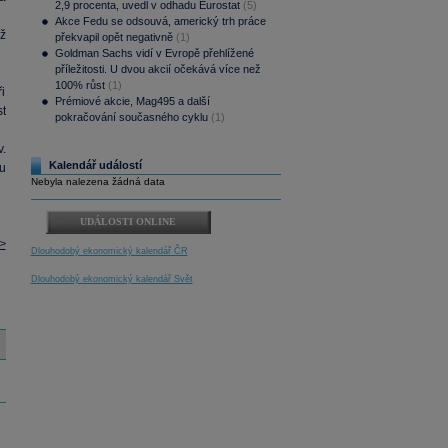
2,9 procenta, uvedl v odhadu Eurostat
(5)
Akce Fedu se odsouvá, americký trh práce
ž
překvapil opět negativně
(1)
Goldman Sachs vidí v Evropě přehlížené
příležitosti. U dvou akcií očekává více než
100% růst
(1)
i
Prémiové akcie, Mag495 a další
t
pokračování současného cyklu
(1)
.
Kalendář událostí
u
Nebyla nalezena žádná data
UDÁLOSTI ONLINE
>
Dlouhodobý ekonomický kalendář ČR
Dlouhodobý ekonomický kalendář Svět