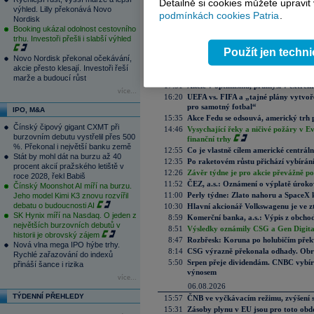
Detailně si cookies můžete upravit
výhled. Lilly překonává Novo
podmínkách cookies Patria
.
Nordisk
Aktuální komentáře
Booking ukázal odolnost cestovního
08.08.2026
trhu. Investoři přešli i slabší výhled
8:41
Víkendář: Trhy nemají rády prázdné 
Použít jen techn
Novo Nordisk překonal očekávání,
07.08.2026
akcie přesto klesají. Investoři řeší
22:05
Slabá data z trhu práce pomohla akc
marže a budoucí růst
17:51
Akcie v optimismu, průmysl v extrémn
více...
16:20
UEFA vs. FIFA a „tajné plány vytvoř
pro samotný fotbal“
IPO, M&A
15:35
Akce Fedu se odsouvá, americký trh 
Čínský čipový gigant CXMT při
14:46
Vysychající řeky a ničivé požáry v E
burzovním debutu vystřelil přes 500
finanční trhy
%. Překonal i největší banku země
12:55
Co je vlastně cílem americké centrál
Stát by mohl dát na burzu až 40
12:35
Po raketovém růstu přichází vybírán
procent akcií pražského letiště v
12:26
Závěr týdne je pro akcie převážně po
roce 2028, řekl Babiš
11:52
ČEZ, a.s.: Oznámení o výplatě úrok
Čínský Moonshot AI míří na burzu.
11:00
Perly týdne: Zlato nahoru a SpaceX 
Jeho model Kimi K3 znovu rozvířil
debatu o budoucnosti AI
10:30
Hlavní akcionář Volkswagenu je ve z
SK Hynix míří na Nasdaq. O jeden z
8:59
Komerční banka, a.s.: Výpis z obchod
největších burzovních debutů v
8:51
Výsledky oznámily CSG a Gen Digital
historii je obrovský zájem
8:47
Rozbřesk: Koruna po holubičím přek
Nová vlna mega IPO hýbe trhy.
8:14
CSG výrazně překonala odhady. Obran
Rychlé zařazování do indexů
5:50
Srpen přeje dividendám. CNBC vybírá
přináší šance i rizika
výnosem
více...
06.08.2026
TÝDENNÍ PŘEHLEDY
15:57
ČNB ve vyčkávacím režimu, zvýšení s
15:31
Zásoby plynu v EU jsou pro toto obdo