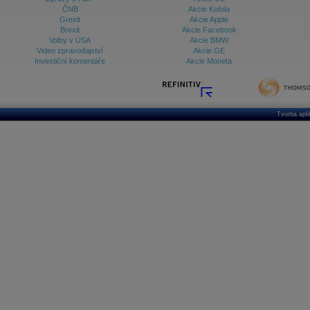
ČNB
Akcie Kofola
Grexit
Akcie Apple
Brexit
Akcie Facebook
Volby v USA
Akcie BMW
Video zpravodajství
Akcie GE
Investiční komentáře
Akcie Moneta
Tvorba apl