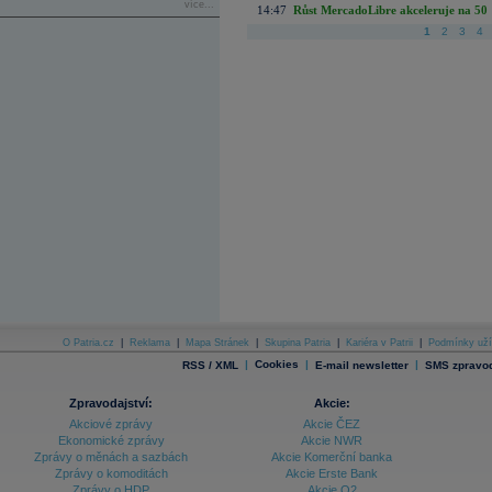
více...
14:47
Růst MercadoLibre akceleruje na 50 %
1
2
3
4
O Patria.cz
|
Reklama
|
Mapa Stránek
|
Skupina Patria
|
Kariéra v Patrii
|
Podmínky uží
|
Cookies
|
|
RSS / XML
E-mail newsletter
SMS zpravod
Zpravodajství:
Akcie:
Akciové zprávy
Akcie ČEZ
Ekonomické zprávy
Akcie NWR
Zprávy o měnách a sazbách
Akcie Komerční banka
Zprávy o komoditách
Akcie Erste Bank
Zprávy o HDP
Akcie O2