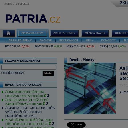
ZKU
SOBOTA 08.08.2026
ZPRAVODAJSTVÍ
AKCIE & FONDY
MĚNY & SAZBY
KOMODIT
|
PŘEHLED ZPRÁV
|
AKCIOVÉ
|
EKONOMICKÉ
|
MĚNY
|
KOMODITY
|
SL
PX
2 785,07
-0,71%
DAX
26 319,45
0,69%
CZK/€
24,232
-0,02%
CZK/$
20,966
0,00%
Detail - články
HLEDAT V KOMENTÁŘÍCH
Asi
nav
Pokročilé hledání
hledat
Ste
INVESTIČNÍ DOPORUČENÍ
25.03
AstraZeneca jako sázka na
Autor
defenzivu mimo AI horečku
Arista Networks: AI může firmě
zajistit příznivý vítr do zad
Analytický radar: Colt CZ roste díky
vyšší marži, širší integraci i
stabilnějšímu byznysu
Nové střelivo pro další růst. Patria
mění cílovou cenu pro Colt CZ
Goldman Sachs: Je dobrý okamžik