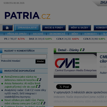
ZKU
SOBOTA 08.08.2026
ZPRAVODAJSTVÍ
AKCIE & FONDY
MĚNY & SAZBY
KOMODIT
|
PŘEHLED ZPRÁV
|
AKCIOVÉ
|
EKONOMICKÉ
|
MĚNY
|
KOMODITY
|
SL
PX
2 785,07
-0,71%
DAX
26 319,45
0,69%
CZK/€
24,232
-0,02%
CZK/$
20,966
0,00%
Detail - články
HLEDAT V KOMENTÁŘÍCH
CME
cíl
Pokročilé hledání
hledat
01.04
INVESTIČNÍ DOPORUČENÍ
Autor
AstraZeneca jako sázka na
defenzivu mimo AI horečku
Arista Networks: AI může firmě
zajistit příznivý vítr do zad
Analytický radar: Colt CZ roste díky
V uplynulých 3 měsících akcie společnos
vyšší marži, širší integraci i
stabilnějšímu byznysu
indexem. Naše doporučení jsme zvýšili z 
Nové střelivo pro další růst. Patria
oblast televizní reklamy stále optimistic
mění cílovou cenu pro Colt CZ
Goldman Sachs: Je dobrý okamžik