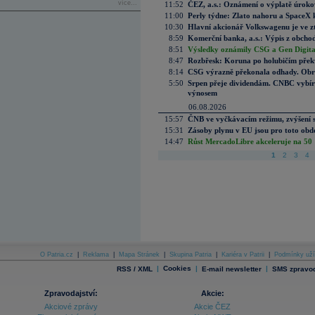
více...
11:52
ČEZ, a.s.: Oznámení o výplatě úrok
11:00
Perly týdne: Zlato nahoru a SpaceX 
10:30
Hlavní akcionář Volkswagenu je ve z
8:59
Komerční banka, a.s.: Výpis z obchod
8:51
Výsledky oznámily CSG a Gen Digital
8:47
Rozbřesk: Koruna po holubičím přek
8:14
CSG výrazně překonala odhady. Obran
5:50
Srpen přeje dividendám. CNBC vybírá
výnosem
06.08.2026
15:57
ČNB ve vyčkávacím režimu, zvýšení s
15:31
Zásoby plynu v EU jsou pro toto obdo
14:47
Růst MercadoLibre akceleruje na 50 %
1
2
3
4
O Patria.cz
|
Reklama
|
Mapa Stránek
|
Skupina Patria
|
Kariéra v Patrii
|
Podmínky uží
|
Cookies
|
|
RSS / XML
E-mail newsletter
SMS zpravod
Zpravodajství:
Akcie:
Akciové zprávy
Akcie ČEZ