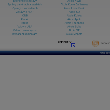
Ekonomické zprávy
Akcie NWR
Zprávy o měnách a sazbách
Akcie Komerční banka
Zprávy o komoditách
Akcie Erste Bank
Zprávy o HDP
Akcie O2
ČNB
Akcie Kofola
Grexit
Akcie Apple
Brexit
Akcie Facebook
Volby v USA
Akcie BMW
Video zpravodajství
Akcie GE
Investiční komentáře
Akcie Moneta
Tvorba apl