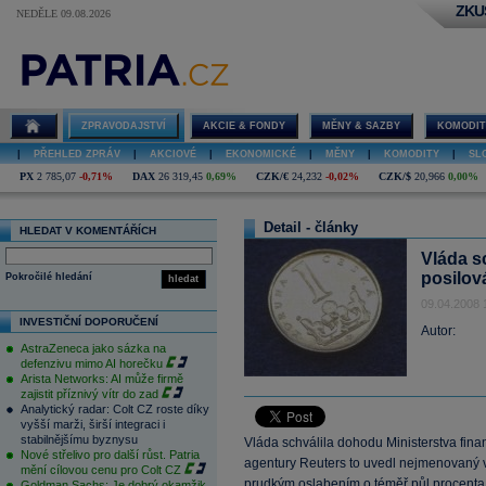
ZKU
NEDĚLE 09.08.2026
ZPRAVODAJSTVÍ
AKCIE & FONDY
MĚNY & SAZBY
KOMODIT
|
PŘEHLED ZPRÁV
|
AKCIOVÉ
|
EKONOMICKÉ
|
MĚNY
|
KOMODITY
|
SL
PX
2 785,07
-0,71%
DAX
26 319,45
0,69%
CZK/€
24,232
-0,02%
CZK/$
20,966
0,00%
Detail - články
HLEDAT V KOMENTÁŘÍCH
Vláda s
posilov
Pokročilé hledání
hledat
09.04.2008 
INVESTIČNÍ DOPORUČENÍ
Autor:
AstraZeneca jako sázka na
defenzivu mimo AI horečku
Arista Networks: AI může firmě
zajistit příznivý vítr do zad
Analytický radar: Colt CZ roste díky
vyšší marži, širší integraci i
stabilnějšímu byznysu
Vláda schválila dohodu Ministerstva fina
Nové střelivo pro další růst. Patria
agentury Reuters to uvedl nejmenovaný 
mění cílovou cenu pro Colt CZ
prudkým oslabením o téměř půl procenta
Goldman Sachs: Je dobrý okamžik