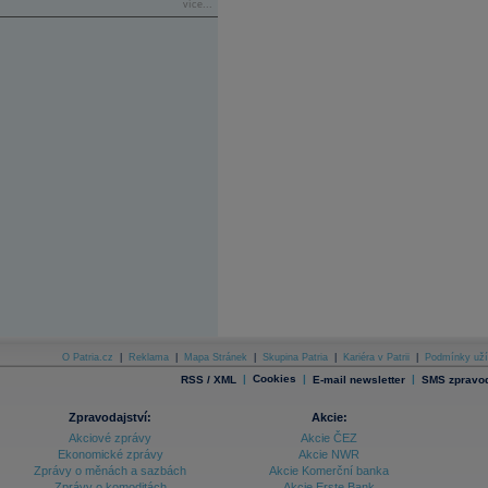
více...
O Patria.cz
|
Reklama
|
Mapa Stránek
|
Skupina Patria
|
Kariéra v Patrii
|
Podmínky uží
|
Cookies
|
|
RSS / XML
E-mail newsletter
SMS zpravod
Zpravodajství:
Akcie:
Akciové zprávy
Akcie ČEZ
Ekonomické zprávy
Akcie NWR
Zprávy o měnách a sazbách
Akcie Komerční banka
Zprávy o komoditách
Akcie Erste Bank