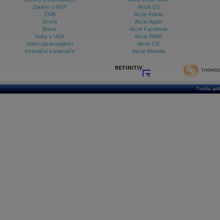
Zprávy o HDP
Akcie O2
ČNB
Akcie Kofola
Grexit
Akcie Apple
Brexit
Akcie Facebook
Volby v USA
Akcie BMW
Video zpravodajství
Akcie GE
Investiční komentáře
Akcie Moneta
Tvorba apl