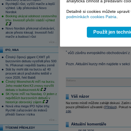
analytická činnost a předávání coo
SEK/EUR
9.3574
-0
Rychlejší růst, vyšší marže a lepší
výhled. Lilly překonává Novo
GBP/EUR
0.7865
0
Detailně si cookies můžete upravit
Nordisk
CHF/EUR
1.6324
0
Booking ukázal odolnost cestovního
podmínkách cookies Patria
.
USD/EUR
1.5501
0
trhu. Investoři přešli i slabší výhled
Ostatní
kurz
změna (
Novo Nordisk překonal očekávání,
Použít jen techn
akcie přesto klesají. Investoři řeší
NZD/USD
0.7847
0.5
marže a budoucí růst
AUD/USD
0.9449
-11.5
více...
CAD/USD
1.0149
-0.4
IPO, M&A
*
vůči závěru evropského obchodování z
Čínský čipový gigant CXMT při
burzovním debutu vystřelil přes 500
Pozn. Aktuální kurzy měn najdete v sekci
%. Překonal i největší banku země
Stát by mohl dát na burzu až 40
procent akcií pražského letiště v
roce 2028, řekl Babiš
Reklama
Čínský Moonshot AI míří na burzu.
Jeho model Kimi K3 znovu rozvířil
debatu o budoucnosti AI
SK Hynix míří na Nasdaq. O jeden z
Váš názor
největších burzovních debutů v
historii je obrovský zájem
Na tomto místě můžete zahájit diskusi. Zatím
Nová vlna mega IPO hýbe trhy.
pouze přihlášení uživatelé (
Přihlásit
). Pokud ne
Rychlé zařazování do indexů
zde
.
přináší šance i rizika
více...
Aktuální komentáře
TÝDENNÍ PŘEHLEDY
06.08.2026