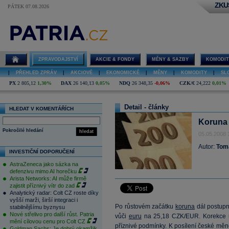
ZKU
PÁTEK 07.08.2026
ZPRAVODAJSTVÍ
AKCIE & FONDY
MĚNY & SAZBY
KOMODIT
|
PŘEHLED ZPRÁV
|
AKCIOVÉ
|
EKONOMICKÉ
|
MĚNY
|
KOMODITY
|
SL
PX
2 805,12
1,30%
DAX
26 140,13
0,05%
NDQ
26 348,35
-0,06%
CZK/€
24,222
0,01%
Detail - články
HLEDAT V KOMENTÁŘÍCH
Koruna 
Pokročilé hledání
hledat
05.05.2008 
Autor:
Tom
INVESTIČNÍ DOPORUČENÍ
AstraZeneca jako sázka na
defenzivu mimo AI horečku
Arista Networks: AI může firmě
zajistit příznivý vítr do zad
Analytický radar: Colt CZ roste díky
vyšší marži, širší integraci i
Po růstovém začátku
koruna
dál postupn
stabilnějšímu byznysu
Nové střelivo pro další růst. Patria
vůči
euru
na 25,18 CZK/EUR. Korekce na
mění cílovou cenu pro Colt CZ
příznivé podmínky. K posílení české měn
Goldman Sachs: Je dobrý okamžik