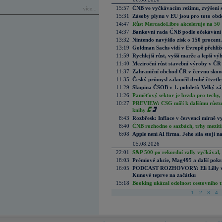
15:57
ČNB ve vyčkávacím režimu, zvýšení s
více...
15:31
Zásoby plynu v EU jsou pro toto obdo
14:47
Růst MercadoLibre akceleruje na 50 %
14:37
Bankovní rada ČNB podle očekávání 
13:32
Nintendo navýšilo zisk o 150 procen
13:19
Goldman Sachs vidí v Evropě přehlíže
11:59
Rychlejší růst, vyšší marže a lepší v
11:40
Meziroční růst stavební výroby v ČR
11:37
Zahraniční obchod ČR v červnu skonč
11:35
Český průmysl zakončil druhé čtvrtlet
11:29
Skupina ČSOB v 1. pololetí: Velký zá
11:26
Paměťový sektor je brzda pro techy,
10:27
PREVIEW: CSG míří k dalšímu růstu.
knihy
8:43
Rozbřesk: Inflace v červenci mírně v
8:40
ČNB rozhodne o sazbách, trhy mezitím
6:08
Apple není AI firma. Jeho síla stojí n
05.08.2026
22:01
S&P 500 po rekordní rally vyčkával,
18:03
Prémiové akcie, Mag495 a další pokr
16:05
PODCAST ROZHOVORY: Eli Lilly vs. 
Kunové teprve na začátku
15:18
Booking ukázal odolnost cestovního trh
1
2
3
4