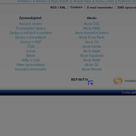
O Patria.cz
|
Reklama
|
Mapa Stránek
|
Skupina Patria
|
Kariéra v Patrii
|
Podmínky uží
|
Cookies
|
|
RSS / XML
E-mail newsletter
SMS zpravod
Zpravodajství:
Akcie:
Akciové zprávy
Akcie ČEZ
Ekonomické zprávy
Akcie NWR
Zprávy o měnách a sazbách
Akcie Komerční banka
Zprávy o komoditách
Akcie Erste Bank
Zprávy o HDP
Akcie O2
ČNB
Akcie Kofola
Grexit
Akcie Apple
Brexit
Akcie Facebook
Volby v USA
Akcie BMW
Video zpravodajství
Akcie GE
Investiční komentáře
Akcie Moneta
Tvorba apl