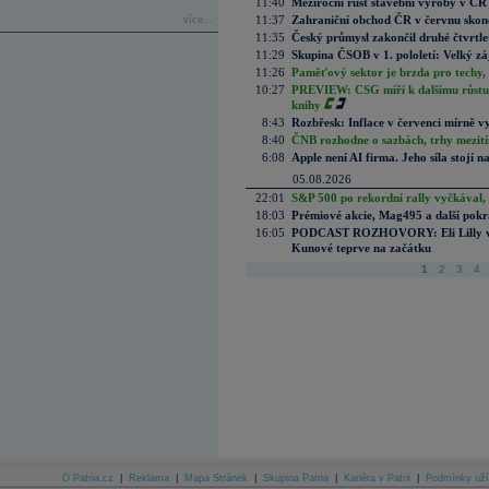
11:40
Meziroční růst stavební výroby v ČR
11:37
Zahraniční obchod ČR v červnu skonč
více...
11:35
Český průmysl zakončil druhé čtvrtlet
11:29
Skupina ČSOB v 1. pololetí: Velký zá
11:26
Paměťový sektor je brzda pro techy,
10:27
PREVIEW: CSG míří k dalšímu růstu.
knihy
8:43
Rozbřesk: Inflace v červenci mírně v
8:40
ČNB rozhodne o sazbách, trhy mezitím
6:08
Apple není AI firma. Jeho síla stojí n
05.08.2026
22:01
S&P 500 po rekordní rally vyčkával,
18:03
Prémiové akcie, Mag495 a další pokr
16:05
PODCAST ROZHOVORY: Eli Lilly vs. 
Kunové teprve na začátku
1
2
3
4
O Patria.cz
|
Reklama
|
Mapa Stránek
|
Skupina Patria
|
Kariéra v Patrii
|
Podmínky uží