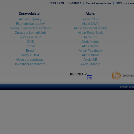
|
Cookies
|
|
RSS / XML
E-mail newsletter
SMS zpravod
Zpravodajství:
Akcie:
Akciové zprávy
Akcie ČEZ
Ekonomické zprávy
Akcie NWR
Zprávy o měnách a sazbách
Akcie Komerční banka
Zprávy o komoditách
Akcie Erste Bank
Zprávy o HDP
Akcie O2
ČNB
Akcie Kofola
Grexit
Akcie Apple
Brexit
Akcie Facebook
Volby v USA
Akcie BMW
Video zpravodajství
Akcie GE
Investiční komentáře
Akcie Moneta
Tvorba apl