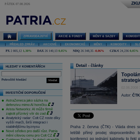
ZKU
PÁTEK 07.08.2026
ZPRAVODAJSTVÍ
AKCIE & FONDY
MĚNY & SAZBY
KOMODIT
|
PŘEHLED ZPRÁV
|
AKCIOVÉ
|
EKONOMICKÉ
|
MĚNY
|
KOMODITY
|
SL
PX
2 805,12
1,30%
DAX
26 140,13
0,05%
NDQ
26 348,35
-0,06%
CZK/€
24,236
0,05%
Detail - články
HLEDAT V KOMENTÁŘÍCH
Topoláne
strateg
Pokročilé hledání
hledat
02.06.2008 
INVESTIČNÍ DOPORUČENÍ
Autor:
ČTK
AstraZeneca jako sázka na
defenzivu mimo AI horečku
Arista Networks: AI může firmě
zajistit příznivý vítr do zad
Analytický radar: Colt CZ roste díky
vyšší marži, širší integraci i
stabilnějšímu byznysu
Praha 2. června (ČTK) - Vláda dnes sc
Nové střelivo pro další růst. Patria
letiště přímý prodej stoprocentního b
mění cílovou cenu pro Colt CZ
konferenci po jednání kabinetu to řekl 
Goldman Sachs: Je dobrý okamžik