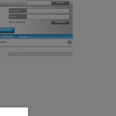
Hledej
Uživatel:
Heslo:
Nová registrace
Přihlásit
E PATRIA
DISKUSE
|
BLOG
0,94%
j
Reklama