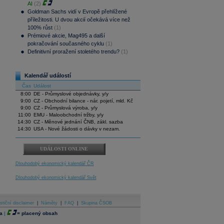
AI
(2)
Goldman Sachs vidí v Evropě přehlížené
příležitosti. U dvou akcií očekává více než
100% růst
(1)
Prémiové akcie, Mag495 a další
pokračování současného cyklu
(1)
Definitivní proražení stoletého trendu?
(1)
Kalendář událostí
Čas
Událost
8:00
DE - Průmyslové objednávky, y/y
9:00
CZ - Obchodní bilance - nár. pojetí, mld. Kč
9:00
CZ - Průmyslová výroba, y/y
11:00
EMU - Maloobchodní tržby, y/y
14:30
CZ - Měnové jednání ČNB, zákl. sazba
14:30
USA - Nové žádosti o dávky v nezam.
UDÁLOSTI ONLINE
Dlouhodobý ekonomický kalendář ČR
Dlouhodobý ekonomický kalendář Svět
stiční disclaimer
|
Náměty
|
FAQ
|
Skupina ČSOB
a
|
=
placený obsah