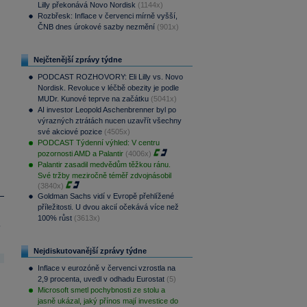
Lilly překonává Novo Nordisk
(1144x)
Rozbřesk: Inflace v červenci mírně vyšší,
ČNB dnes úrokové sazby nezmění
(901x)
Nejčtenější zprávy týdne
PODCAST ROZHOVORY: Eli Lilly vs. Novo
Nordisk. Revoluce v léčbě obezity je podle
MUDr. Kunové teprve na začátku
(5041x)
AI investor Leopold Aschenbrenner byl po
výrazných ztrátách nucen uzavřít všechny
své akciové pozice
(4505x)
PODCAST Týdenní výhled: V centru
pozornosti AMD a Palantir
(4006x)
Palantir zasadil medvědům těžkou ránu.
Své tržby meziročně téměř zdvojnásobil
(3840x)
Goldman Sachs vidí v Evropě přehlížené
příležitosti. U dvou akcií očekává více než
100% růst
(3613x)
.
Nejdiskutovanější zprávy týdne
Inflace v eurozóně v červenci vzrostla na
2,9 procenta, uvedl v odhadu Eurostat
(5)
Microsoft smetl pochybnosti ze stolu a
jasně ukázal, jaký přínos mají investice do