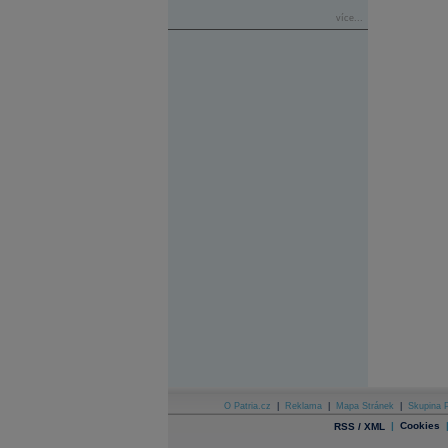
více...
O Patria.cz
|
Reklama
|
Mapa Stránek
|
Skupina P
|
Cookies
RSS / XML