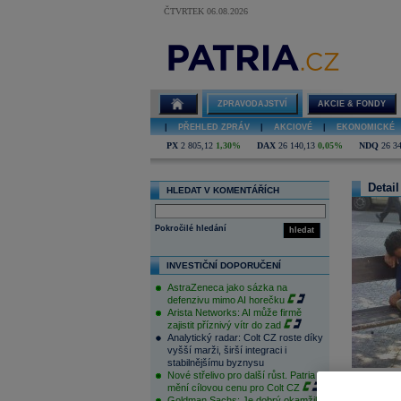
ČTVRTEK 06.08.2026
ZPRAVODAJSTVÍ
AKCIE & FONDY
|
PŘEHLED ZPRÁV
|
AKCIOVÉ
|
EKONOMICKÉ
PX
2 805,12
1,30%
DAX
26 140,13
0,05%
NDQ
26 3
Detail
HLEDAT V KOMENTÁŘÍCH
Pokročilé hledání
hledat
INVESTIČNÍ DOPORUČENÍ
AstraZeneca jako sázka na
defenzivu mimo AI horečku
Arista Networks: AI může firmě
zajistit příznivý vítr do zad
Analytický radar: Colt CZ roste díky
vyšší marži, širší integraci i
stabilnějšímu byznysu
Nové střelivo pro další růst. Patria
mění cílovou cenu pro Colt CZ
Goldman Sachs: Je dobrý okamžik