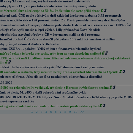
B ve vyčkávacím režimu, zvýšení sazeb ale zůstává dále ve hře
soby plynu v EU jsou pro toto období rekordně nízké, ukazují data
st MercadoLibre akceleruje na 50 %. Podle trhu ale roste příliš draze
nkovní rada ČNB podle očekávání drží základní úrokovou sazbu na 3,75 procentech
ntendo navýšilo zisk o 150 procent. Switch 2 a Mario pomohly navzdory dražším čipům
ldman Sachs vidí v Evropě přehlížené příležitosti. U dvou akcií očekává více než 100% růst
chlejší růst, vyšší marže a lepší výhled. Lilly překonává Novo Nordisk
ziroční růst stavební výroby v ČR v červnu zpomalil na dvě procenta
hraniční obchod ČR v červnu skončil přebytkem 15,5 mld. Kč, meziročně nižším
ský průmysl zakončil druhé čtvrtletí silně
upina ČSOB v 1. pololetí: Velký zájem o financování vlastního bydlení
měťový sektor je brzda pro techy, trhy jsou na tom dopoledne smíšeně
EVIEW: CSG míří k dalšímu růstu. Klíčové bude tempo obranné divize a vývoj zakázkové
ihy
zbřesk: Inflace v červenci mírně vyšší, ČNB dnes úrokové sazby nezmění
B rozhodne o sazbách, trhy mezitím sledují Írán a závislost Microsoftu na OpenAI
ple není AI firma. Jeho síla stojí na produktech, ekosystému a disciplíně
.08.2026
P 500 po rekordní rally vyčkával, trh sleduje Hormuz i výsledkovou sezónu
émiové akcie, Mag495 a další pokračování současného cyklu
DCAST ROZHOVORY: Eli Lilly vs. Novo Nordisk. Revoluce v léčbě obezity je podle MUDr
nové teprve na začátku
oking ukázal odolnost cestovního trhu. Investoři přešli i slabší výhled
1
2
3
4
5
6
7
8
9
10
>>