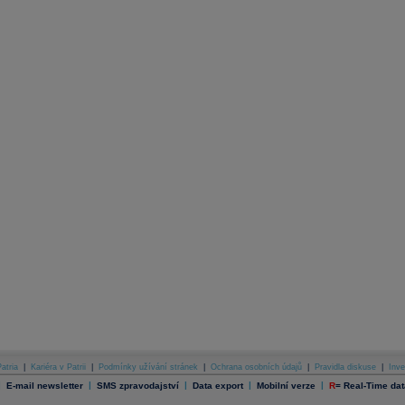
atria
|
Kariéra v Patrii
|
Podmínky užívání stránek
|
Ochrana osobních údajů
|
Pravidla diskuse
|
Inve
|
|
|
|
|
E-mail newsletter
SMS zpravodajství
Data export
Mobilní verze
R
=
Real-Time dat