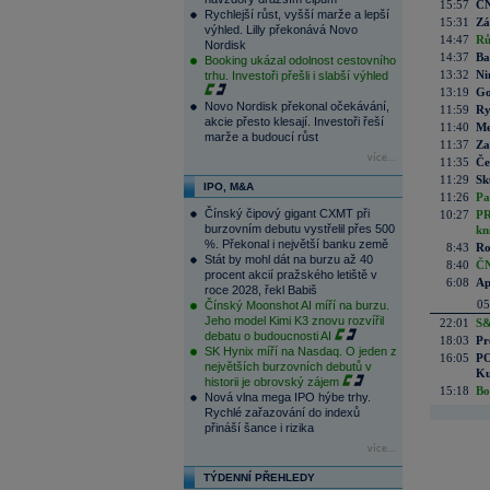
15:57
ČN
Rychlejší růst, vyšší marže a lepší
15:31
Zá
výhled. Lilly překonává Novo
14:47
Rů
Nordisk
14:37
Ba
Booking ukázal odolnost cestovního
13:32
Ni
trhu. Investoři přešli i slabší výhled
13:19
Go
Novo Nordisk překonal očekávání,
11:59
Ry
akcie přesto klesají. Investoři řeší
11:40
Me
marže a budoucí růst
11:37
Za
více...
11:35
Če
11:29
Sk
IPO, M&A
11:26
Pa
Čínský čipový gigant CXMT při
10:27
PR
burzovním debutu vystřelil přes 500
kn
%. Překonal i největší banku země
8:43
Ro
Stát by mohl dát na burzu až 40
8:40
ČN
procent akcií pražského letiště v
6:08
Ap
roce 2028, řekl Babiš
05
Čínský Moonshot AI míří na burzu.
Jeho model Kimi K3 znovu rozvířil
22:01
S&
debatu o budoucnosti AI
18:03
Pr
SK Hynix míří na Nasdaq. O jeden z
16:05
PO
největších burzovních debutů v
Ku
historii je obrovský zájem
15:18
Bo
Nová vlna mega IPO hýbe trhy.
Rychlé zařazování do indexů
přináší šance i rizika
více...
TÝDENNÍ PŘEHLEDY