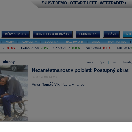
ZKUSIT DEMO
OTEVŘÍT ÚČET
WEBTRADER
|
|
|
MĚNY & SAZBY
KOMODITY & DERIVÁTY
EKONOMIKA
PRÁVO
MOJ
|
MĚNY
|
KOMODITY
|
SLOUPKY
|
ROZHOVORY
|
VIDEO
|
MONITORING
|
41,71
-0,08%
CZK/€
24,220
0,19%
CZK/$
21,026
0,48%
AU
4 238,51
-0,13%
BRT
79,42
 - články
E-mailem
Zpět
Tisk
Diskutu
|
|
|
Nezaměstnanost v pololetí: Postupný obrat
07.07.2008 14:20
Autor:
Tomáš Vlk
, Patria Finance