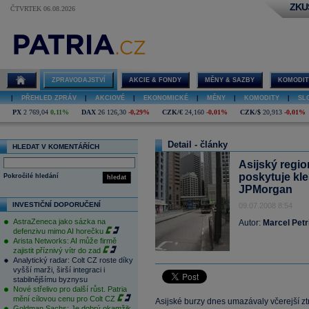
ZKU
ČTVRTEK 06.08.2026
ZPRAVODAJSTVÍ
AKCIE & FONDY
MĚNY & SAZBY
KOMODIT
|
PŘEHLED ZPRÁV
|
AKCIOVÉ
|
EKONOMICKÉ
|
MĚNY
|
KOMODITY
|
SL
PX
2 769,04
0,11%
DAX
26 126,30
-0,29%
CZK/€
24,160
-0,01%
CZK/$
20,913
-0,01%
Detail - články
HLEDAT V KOMENTÁŘÍCH
Asijský regi
poskytuje kle
Pokročilé hledání
hledat
JPMorgan
INVESTIČNÍ DOPORUČENÍ
09.07.2008 8:54
AstraZeneca jako sázka na
Autor:
Marcel Petr
defenzivu mimo AI horečku
Arista Networks: AI může firmě
zajistit příznivý vítr do zad
Analytický radar: Colt CZ roste díky
vyšší marži, širší integraci i
stabilnějšímu byznysu
Nové střelivo pro další růst. Patria
mění cílovou cenu pro Colt CZ
Asijské burzy dnes umazávaly včerejší ztrá
Goldman Sachs: Je dobrý okamžik