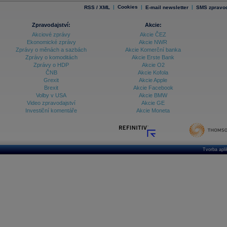
|
Cookies
|
|
RSS / XML
E-mail newsletter
SMS zpravod
Zpravodajství:
Akcie:
Akciové zprávy
Akcie ČEZ
Ekonomické zprávy
Akcie NWR
Zprávy o měnách a sazbách
Akcie Komerční banka
Zprávy o komoditách
Akcie Erste Bank
Zprávy o HDP
Akcie O2
ČNB
Akcie Kofola
Grexit
Akcie Apple
Brexit
Akcie Facebook
Volby v USA
Akcie BMW
Video zpravodajství
Akcie GE
Investiční komentáře
Akcie Moneta
Tvorba apl