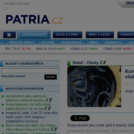
ZKU
PÁTEK 07.08.2026
ZPRAVODAJSTVÍ
AKCIE & FONDY
MĚNY & SAZBY
KOMODIT
|
PŘEHLED ZPRÁV
|
AKCIOVÉ
|
EKONOMICKÉ
|
MĚNY
|
KOMODITY
|
SL
PX
2 785,07
-0,71%
DAX
26 319,45
0,69%
CZK/€
24,227
0,06%
CZK/$
20,959
-0,29%
Detail - články
HLEDAT V KOMENTÁŘÍCH
Kor
vša
Pokročilé hledání
hledat
09.07
INVESTIČNÍ DOPORUČENÍ
Autor
AstraZeneca jako sázka na
defenzivu mimo AI horečku
Arista Networks: AI může firmě
zajistit příznivý vítr do zad
Analytický radar: Colt CZ roste díky
vyšší marži, širší integraci i
stabilnějšímu byznysu
Ropa dnešní den roste zpět k hranici 138
Nové střelivo pro další růst. Patria
mění cílovou cenu pro Colt CZ
posledních třech měsících. Tato situace vz
Goldman Sachs: Je dobrý okamžik