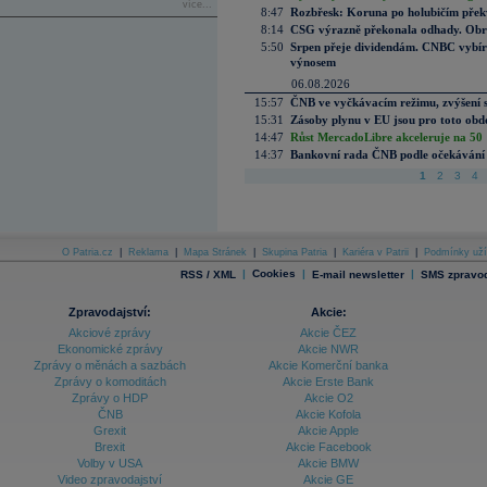
více...
8:47
Rozbřesk: Koruna po holubičím přek
8:14
CSG výrazně překonala odhady. Obran
5:50
Srpen přeje dividendám. CNBC vybírá
výnosem
06.08.2026
15:57
ČNB ve vyčkávacím režimu, zvýšení s
15:31
Zásoby plynu v EU jsou pro toto obdo
14:47
Růst MercadoLibre akceleruje na 50 %
14:37
Bankovní rada ČNB podle očekávání 
1
2
3
4
O Patria.cz
|
Reklama
|
Mapa Stránek
|
Skupina Patria
|
Kariéra v Patrii
|
Podmínky uží
|
Cookies
|
|
RSS / XML
E-mail newsletter
SMS zpravod
Zpravodajství:
Akcie:
Akciové zprávy
Akcie ČEZ
Ekonomické zprávy
Akcie NWR
Zprávy o měnách a sazbách
Akcie Komerční banka
Zprávy o komoditách
Akcie Erste Bank
Zprávy o HDP
Akcie O2
ČNB
Akcie Kofola
Grexit
Akcie Apple
Brexit
Akcie Facebook
Volby v USA
Akcie BMW
Video zpravodajství
Akcie GE