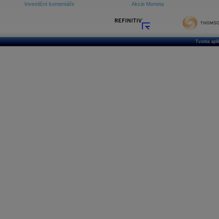
Investiční komentáře
Akcie Moneta
Tvorba apl