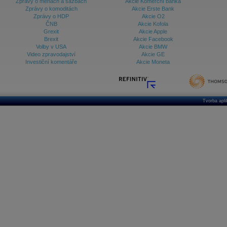
Zprávy o měnách a sazbách
Akcie Komerční banka
Zprávy o komoditách
Akcie Erste Bank
Zprávy o HDP
Akcie O2
ČNB
Akcie Kofola
Grexit
Akcie Apple
Brexit
Akcie Facebook
Volby v USA
Akcie BMW
Video zpravodajství
Akcie GE
Investiční komentáře
Akcie Moneta
Tvorba apl