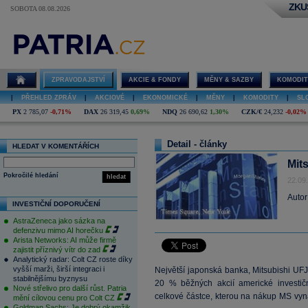
ZKU
SOBOTA 08.08.2026
ZPRAVODAJSTVÍ
AKCIE & FONDY
MĚNY & SAZBY
KOMODIT
|
PŘEHLED ZPRÁV
|
AKCIOVÉ
|
EKONOMICKÉ
|
MĚNY
|
KOMODITY
|
SL
PX
2 785,07
-0,71%
DAX
26 319,45
0,69%
NDQ
26 690,62
1,30%
CZK/€
24,232
-0,02%
Detail - články
HLEDAT V KOMENTÁŘÍCH
Mit
Pokročilé hledání
hledat
22.09
Autor
INVESTIČNÍ DOPORUČENÍ
AstraZeneca jako sázka na
defenzivu mimo AI horečku
Arista Networks: AI může firmě
zajistit příznivý vítr do zad
Analytický radar: Colt CZ roste díky
vyšší marži, širší integraci i
Největší japonská banka, Mitsubishi UFJ
stabilnějšímu byznysu
20 % běžných akcií americké investi
Nové střelivo pro další růst. Patria
celkové částce, kterou na nákup MS vyn
mění cílovou cenu pro Colt CZ
Goldman Sachs: Je dobrý okamžik