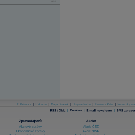
více...
O Patria.cz
|
Reklama
|
Mapa Stránek
|
Skupina Patria
|
Kariéra v Patrii
|
Podmínky uží
|
Cookies
|
|
RSS / XML
E-mail newsletter
SMS zpravod
Zpravodajství:
Akcie:
Akciové zprávy
Akcie ČEZ
Ekonomické zprávy
Akcie NWR