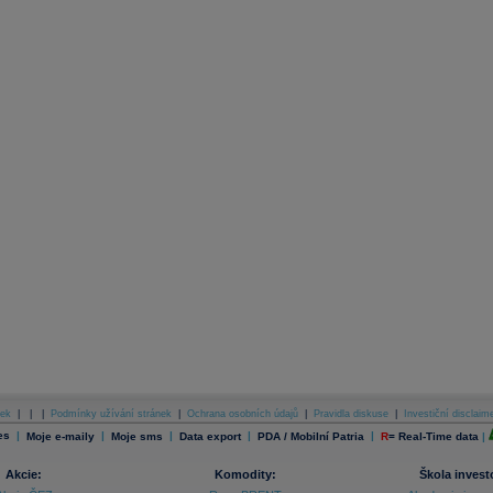
ek
|
|
|
Podmínky užívání stránek
|
Ochrana osobních údajů
|
Pravidla diskuse
|
Investiční disclaim
es
|
|
|
|
|
Moje e-maily
Moje sms
Data export
PDA / Mobilní Patria
R
=
Real-Time data
|
Akcie:
Komodity:
Škola invest