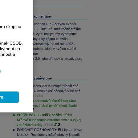
t
Související komentáře
e
e
Zahraniční obchod ČR v červnu skončil
pro skupinu
přebytkem 15,5 mld. Kč, meziročně nižším
Perly týdne: Vy si bojujte, my vyhrajeme
Export z Číny díky zájmu o umělou
ránek ČSOB,
inteligenci vzrostl nejvíce od roku 2021
kytnout co
Přebytek obchodu klesl v květnu na 9,9
miliardy korun
innost a
Čínský šok 2.0, jeho přínosy a negativa pro
Evropu
a
Nejčtenější zprávy dne
Goldman Sachs vidí v Evropě přehlížené
příležitosti. U dvou akcií očekává více než
100% růst
(243x)
ím
Palantir zasadil medvědům těžkou ránu.
Své tržby meziročně téměř zdvojnásobil
(190x)
PREVIEW: CSG míří k dalšímu růstu.
Klíčové bude tempo obranné divize a vývoj
zakázkové knihy
(174x)
PODCAST ROZHOVORY: Eli Lilly vs. Novo
Nordisk. Revoluce v léčbě obezity je podle