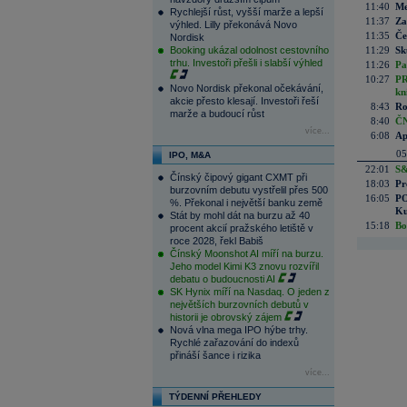
11:40
Me
Rychlejší růst, vyšší marže a lepší
11:37
Za
výhled. Lilly překonává Novo
11:35
Če
Nordisk
Booking ukázal odolnost cestovního
11:29
Sk
trhu. Investoři přešli i slabší výhled
11:26
Pa
10:27
PR
Novo Nordisk překonal očekávání,
kn
akcie přesto klesají. Investoři řeší
8:43
Ro
marže a budoucí růst
8:40
ČN
více...
6:08
Ap
05
IPO, M&A
22:01
S&
Čínský čipový gigant CXMT při
18:03
Pr
burzovním debutu vystřelil přes 500
16:05
PO
%. Překonal i největší banku země
Ku
Stát by mohl dát na burzu až 40
15:18
Bo
procent akcií pražského letiště v
roce 2028, řekl Babiš
Čínský Moonshot AI míří na burzu.
Jeho model Kimi K3 znovu rozvířil
debatu o budoucnosti AI
SK Hynix míří na Nasdaq. O jeden z
největších burzovních debutů v
historii je obrovský zájem
Nová vlna mega IPO hýbe trhy.
Rychlé zařazování do indexů
přináší šance i rizika
více...
TÝDENNÍ PŘEHLEDY