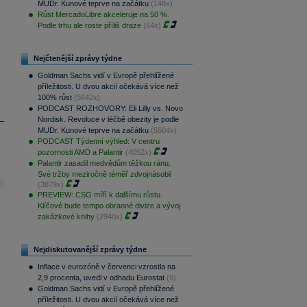
MUDr. Kunové teprve na začátku
(148x)
Růst MercadoLibre akceleruje na 50 %.
Podle trhu ale roste příliš draze
(64x)
Nejčtenější zprávy týdne
Goldman Sachs vidí v Evropě přehlížené
příležitosti. U dvou akcií očekává více než
100% růst
(5642x)
PODCAST ROZHOVORY: Eli Lilly vs. Novo
Nordisk. Revoluce v léčbě obezity je podle
MUDr. Kunové teprve na začátku
(5504x)
PODCAST Týdenní výhled: V centru
.
pozornosti AMD a Palantir
(4052x)
Palantir zasadil medvědům těžkou ránu.
Své tržby meziročně téměř zdvojnásobil
(3879x)
PREVIEW: CSG míří k dalšímu růstu.
Klíčové bude tempo obranné divize a vývoj
zakázkové knihy
(2940x)
Nejdiskutovanější zprávy týdne
Inflace v eurozóně v červenci vzrostla na
2,9 procenta, uvedl v odhadu Eurostat
(5)
Goldman Sachs vidí v Evropě přehlížené
příležitosti. U dvou akcií očekává více než