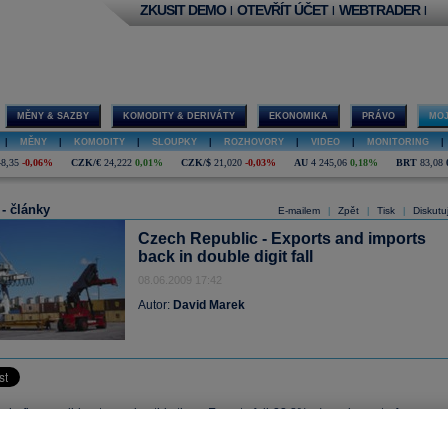
ZKUSIT DEMO
OTEVŘÍT ÚČET
WEBTRADER
|
|
|
MĚNY & SAZBY
KOMODITY & DERIVÁTY
EKONOMIKA
PRÁVO
MOJ
|
MĚNY
|
KOMODITY
|
SLOUPKY
|
ROZHOVORY
|
VIDEO
|
MONITORING
|
48,35
-0,06%
CZK/€
24,222
0,01%
CZK/$
21,020
-0,03%
AU
4 245,06
0,18%
BRT
83,08
 - články
E-mailem
Zpět
Tisk
Diskutu
|
|
|
Czech Republic - Exports and imports
back in double digit fall
08.06.2009 17:42
Autor:
David Marek
ade figures did not surprise this time. Exports fell 22.8% y/y as impact of car scr
 and other policy measures taken abroad can not offset quickly falling demand. O