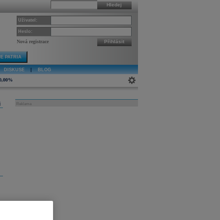
Hledej
Uživatel:
Heslo:
Nová registrace
Přihlásit
E PATRIA
DISKUSE
|
BLOG
0,00%
j
Reklama
ap
n