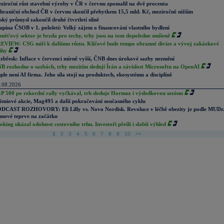
ziroční růst stavební výroby v ČR v červnu zpomalil na dvě procenta
hraniční obchod ČR v červnu skončil přebytkem 15,5 mld. Kč, meziročně nižším
ský průmysl zakončil druhé čtvrtletí silně
upina ČSOB v 1. pololetí: Velký zájem o financování vlastního bydlení
měťový sektor je brzda pro techy, trhy jsou na tom dopoledne smíšeně
EVIEW: CSG míří k dalšímu růstu. Klíčové bude tempo obranné divize a vývoj zakázkové
ihy
zbřesk: Inflace v červenci mírně vyšší, ČNB dnes úrokové sazby nezmění
B rozhodne o sazbách, trhy mezitím sledují Írán a závislost Microsoftu na OpenAI
ple není AI firma. Jeho síla stojí na produktech, ekosystému a disciplíně
.08.2026
P 500 po rekordní rally vyčkával, trh sleduje Hormuz i výsledkovou sezónu
émiové akcie, Mag495 a další pokračování současného cyklu
DCAST ROZHOVORY: Eli Lilly vs. Novo Nordisk. Revoluce v léčbě obezity je podle MUDr
nové teprve na začátku
oking ukázal odolnost cestovního trhu. Investoři přešli i slabší výhled
1
2
3
4
5
6
7
8
9
10
>>