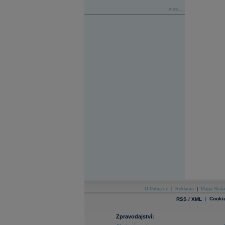
více...
O Patria.cz
|
Reklama
|
Mapa Strán
|
Cooki
RSS / XML
Zpravodajství: