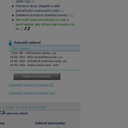
100% růst
(1)
Prémiové akcie, Mag495 a další
pokračování současného cyklu
(1)
Definitivní proražení stoletého trendu?
(1)
Microsoft smetl pochybnosti ze stolu a
jasně ukázal, jaký přínos mají investice do
AI
(1)
Kalendář událostí
Čas
Událost
8:00
DE - Průmyslová výroba, y/y
14:30
USA - Míra nezaměstnanosti, s.a.
14:30
USA - Průměrná hodinová mzda, y/y
14:30
USA - Změna počtu prac. míst
UDÁLOSTI ONLINE
Dlouhodobý ekonomický kalendář ČR
Dlouhodobý ekonomický kalendář Svět
er
|
Náměty
|
FAQ
|
Skupina ČSOB
=
placený obsah
ora:
Světové ekonomiky: