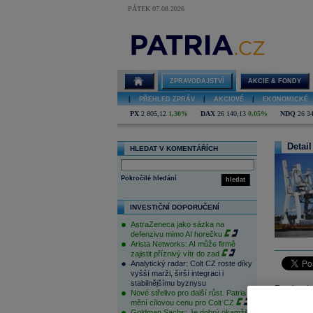
PÁTEK 07.08.2026
ZPRAVODAJSTVÍ
AKCIE & FONDY
|
PŘEHLED ZPRÁV
|
AKCIOVÉ
|
EKONOMICKÉ
PX
2 805,12
1,30%
DAX
26 140,13
0,05%
NDQ
26 3
Detail
HLEDAT V KOMENTÁŘÍCH
Pokročilé hledání
hledat
INVESTIČNÍ DOPORUČENÍ
AstraZeneca jako sázka na
defenzivu mimo AI horečku
Arista Networks: AI může firmě
zajistit příznivý vítr do zad
Analytický radar: Colt CZ roste díky
vyšší marži, širší integraci i
stabilnějšímu byznysu
Foreign tr
Nové střelivo pro další růst. Patria
subsidies
mění cílovou cenu pro Colt CZ
Goldman Sachs: Je dobrý okamžik