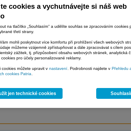
te cookies a vychutnávejte si náš web
67 %, Hang Seng je o 0,25 % výše a australský ASX 200 je o 0,38 % silnější.
no
nout na tlačítko „Souhlasím“ a udělíte souhlas se zpracováním cookies 
račování článku je dostupné jen klientům placených služeb
Patria Plus
/
brané třetí strany.
estor Plus
případně uživatelům platformy
Patria Direct
. Pokud jste klientem
hto služeb, potom je nutné se
Přihlásit
.
ám mohli poskytnout více komfortu při prohlížení všech webových st
to údaje můžeme vzájemně zpřístupňovat a dále zpracovávat s cílem pos
ámci placeného informačního servisu získáte
lientský zážitek, tj. přizpůsobení obsahu webových stránek, analytická č
řístup ke
kompletnímu zpravodajství
 cookies pro účely personalizované reklamy.
.patria.cz bez jakýchkoliv omezení. Veškeré
rávy, komentáře a horké zprávy jsou
si cookies můžete upravit v
nastavení
. Podrobnosti najdete v
Přehledu 
brazovány terminálovou metodou (bez nutnosti obnovovat stránku) bez
h cookies Patria
.
ždění a v plné verzi.
en zpravodajství, ale i další služby získáte v Patria Plus / Investor Plus -
sms
žít jen technické cookies
Souhlas
e-mailové
zpravodajství,
data
z finančních trhů v reálném čase, kompletní
lytický servis
, rozsáhlé
databáze
časových řad ke stažení,
prognózy
oje a
valuace
, ekonomické
fundamenty
,
nástroje
a
kalkulátory
...
více