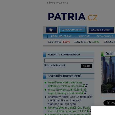
PÁTEK 07.08.2026
ZPRAVODAJSTVÍ
AKCIE & FONDY
|
PŘEHLED ZPRÁV
|
AKCIOVÉ
|
EKONOMICKÉ
PX
2 788,69
-0,59%
DAX
26 371,42
0,88%
CZK/€
24
Detail
HLEDAT V KOMENTÁŘÍCH
Pokročilé hledání
hledat
INVESTIČNÍ DOPORUČENÍ
AstraZeneca jako sázka na
defenzivu mimo AI horečku
Arista Networks: AI může firmě
zajistit příznivý vítr do zad
Analytický radar: Colt CZ roste díky
vyšší marži, širší integraci i
stabilnějšímu byznysu
Nové střelivo pro další růst. Patria
Asijské bu
mění cílovou cenu pro Colt CZ
japonskýc
Goldman Sachs: Je dobrý okamžik