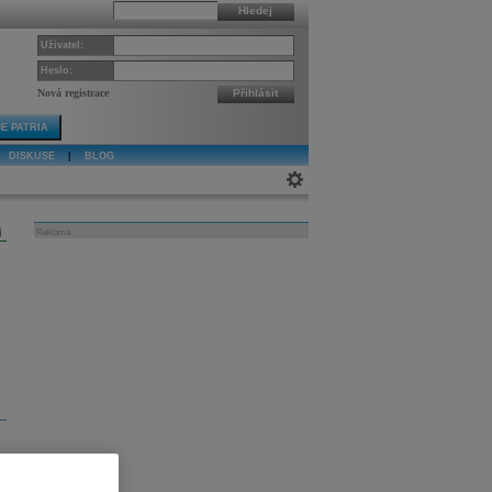
Hledej
Uživatel:
Heslo:
Nová registrace
Přihlásit
E PATRIA
DISKUSE
|
BLOG
j
Reklama
í