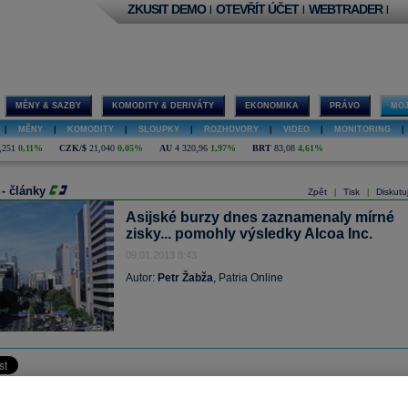
ZKUSIT DEMO
OTEVŘÍT ÚČET
WEBTRADER
|
|
|
MĚNY & SAZBY
KOMODITY & DERIVÁTY
EKONOMIKA
PRÁVO
MOJ
|
MĚNY
|
KOMODITY
|
SLOUPKY
|
ROZHOVORY
|
VIDEO
|
MONITORING
|
,251
0,11%
CZK/$
21,040
0,05%
AU
4 320,96
1,97%
BRT
83,08
4,61%
 - články
Zpět
Tisk
Diskutu
|
|
Asijské burzy dnes zaznamenaly mírné
zisky... pomohly výsledky Alcoa Inc.
09.01.2013 8:43
Autor:
Petr Žabža
, Patria Online
rzy se v polovině tohoto týdne opět vrátily k růstu, podpořené zejména cenami akci
h vývozců na pozadí slábnoucího jenu. Index Nikkei 255 proto v tomto okamžiku