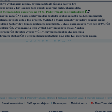
B ve vyčkávacím režimu, zvýšení sazeb ale zůstává dále ve hře
soby plynu v EU jsou pro toto období rekordně nízké, ukazují data
st MercadoLibre akceleruje na 50 %. Podle trhu ale roste příliš draze
nkovní rada ČNB podle očekávání drží základní úrokovou sazbu na 3,75 procentech
ntendo navýšilo zisk o 150 procent. Switch 2 a Mario pomohly navzdory dražším čipům
ldman Sachs vidí v Evropě přehlížené příležitosti. U dvou akcií očekává více než 100% růst
chlejší růst, vyšší marže a lepší výhled. Lilly překonává Novo Nordisk
ziroční růst stavební výroby v ČR v červnu zpomalil na dvě procenta
hraniční obchod ČR v červnu skončil přebytkem 15,5 mld. Kč, meziročně nižším
1
2
3
4
5
6
7
8
9
10
>>
atria
|
Kariéra v Patrii
|
Podmínky užívání stránek
|
Ochrana osobních údajů
|
Pravidla diskuse
|
Inve
|
|
|
|
|
E-mail newsletter
SMS zpravodajství
Data export
Mobilní verze
R
=
Real-Time dat
Akcie:
Komodity:
Škola invest