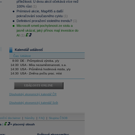
příležitosti. U dvou akcií očekává více než
100% růst
(1)
Prémiové akcie, Mag495 a další
pokračování současného cyklu
(1)
Definitivní proražení stoletého trendu?
(1)
Microsoft smetl pochybnosti ze stolu a
jasně ukázal, jaký přínos mají investice do
AI
(1)
Kalendář událostí
Čas
Událost
8:00
DE - Průmyslová výroba, y/y
14:30
USA - Míra nezaměstnanosti, s.a.
14:30
USA - Průměrná hodinová mzda, y/y
14:30
USA - Změna počtu prac. míst
UDÁLOSTI ONLINE
Dlouhodobý ekonomický kalendář ČR
Dlouhodobý ekonomický kalendář Svět
stiční disclaimer
|
Náměty
|
FAQ
|
Skupina ČSOB
a
|
=
placený obsah
ora:
Světové ekonomiky: