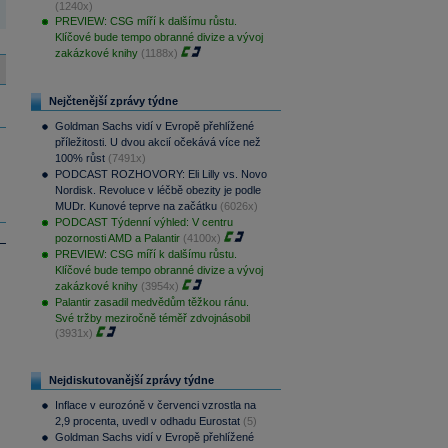
(1240x)
PREVIEW: CSG míří k dalšímu růstu.
Klíčové bude tempo obranné divize a vývoj
zakázkové knihy
(1188x)
Nejčtenější zprávy týdne
Goldman Sachs vidí v Evropě přehlížené
příležitosti. U dvou akcií očekává více než
100% růst
(7491x)
PODCAST ROZHOVORY: Eli Lilly vs. Novo
Nordisk. Revoluce v léčbě obezity je podle
MUDr. Kunové teprve na začátku
(6026x)
PODCAST Týdenní výhled: V centru
pozornosti AMD a Palantir
(4100x)
PREVIEW: CSG míří k dalšímu růstu.
Klíčové bude tempo obranné divize a vývoj
zakázkové knihy
(3954x)
Palantir zasadil medvědům těžkou ránu.
Své tržby meziročně téměř zdvojnásobil
(3931x)
Nejdiskutovanější zprávy týdne
Inflace v eurozóně v červenci vzrostla na
2,9 procenta, uvedl v odhadu Eurostat
(5)
Goldman Sachs vidí v Evropě přehlížené