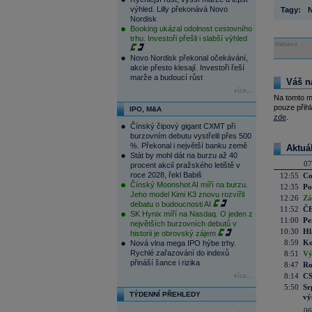
výhled. Lilly překonává Novo
Tagy:
N
Nordisk
Booking ukázal odolnost cestovního
trhu. Investoři přešli i slabší výhled
Reklama
Novo Nordisk překonal očekávání,
akcie přesto klesají. Investoři řeší
marže a budoucí růst
Váš n
více...
Na tomto m
pouze přihl
IPO, M&A
zde
.
Čínský čipový gigant CXMT při
burzovním debutu vystřelil přes 500
%. Překonal i největší banku země
Aktuá
Stát by mohl dát na burzu až 40
07
procent akcií pražského letiště v
roce 2028, řekl Babiš
12:55
Co
Čínský Moonshot AI míří na burzu.
12:35
Po
Jeho model Kimi K3 znovu rozvířil
12:26
Zá
debatu o budoucnosti AI
11:52
ČE
SK Hynix míří na Nasdaq. O jeden z
11:00
Pe
největších burzovních debutů v
10:30
Hl
historii je obrovský zájem
8:59
Ko
Nová vlna mega IPO hýbe trhy.
Rychlé zařazování do indexů
8:51
Vý
přináší šance i rizika
8:47
Ro
8:14
CS
více...
5:50
Sr
TÝDENNÍ PŘEHLEDY
vý
06