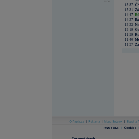
více...
15:57
ČN
15:31
Zá
14:47
Rů
14:37
Ba
13:32
Ni
13:19
Go
11:59
Ry
11:40
Me
11:37
Za
O Patria.cz
|
Reklama
|
Mapa Stránek
|
Skupina P
|
Cookies
RSS / XML
Zpravodajství: