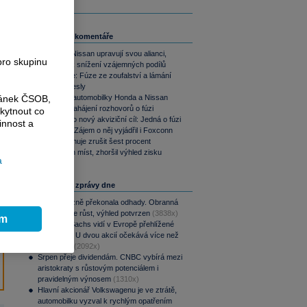
Související komentáře
Renault a Nissan upravují svou alianci,
pro skupinu
umožní tak snížení vzájemných podílů
Perly týdne: Fúze ze zoufalství a lámání
chleba u Tesly
ránek ČSOB,
Japonské automobilky Honda a Nissan
oznámily zahájení rozhovorů o fúzi
kytnout co
Nissan jako nový akviziční cíl: Jedná o fúzi
innost a
s Hondou. Zájem o něj vyjádřil i Foxconn
Nissan plánuje zrušit šest procent
pracovních míst, zhoršil výhled zisku
a
Nejčtenější zprávy dne
CSG výrazně překonala odhady. Obranná
divize táhne růst, výhled potvrzen
(3838x)
ím
Goldman Sachs vidí v Evropě přehlížené
příležitosti. U dvou akcií očekává více než
100% růst
(2092x)
Srpen přeje dividendám. CNBC vybírá mezi
aristokraty s růstovým potenciálem i
pravidelným výnosem
(1310x)
Hlavní akcionář Volkswagenu je ve ztrátě,
automobilku vyzval k rychlým opatřením