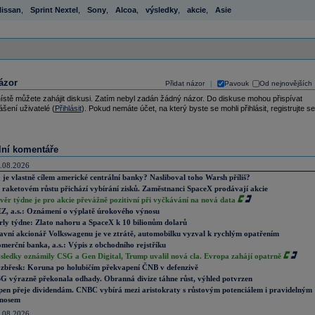
issan
,
Sprint Nextel
,
Sony
,
Alcoa
,
výsledky
,
akcie
,
Asie
ázor
Přidat názor
Pavouk
Od nejnovějších
|
ístě můžete zahájit diskusi. Zatím nebyl zadán žádný názor. Do diskuse mohou přispívat
ášení uživatelé (
Přihlásit
). Pokud nemáte účet, na který byste se mohli přihlásit, registrujte se
lní komentáře
.08.2026
 je vlastně cílem americké centrální banky? Nasliboval toho Warsh příliš?
 raketovém růstu přichází vybírání zisků. Zaměstnanci SpaceX prodávají akcie
věr týdne je pro akcie převážně pozitivní při vyčkávání na nová data
Z, a.s.: Oznámení o výplatě úrokového výnosu
rly týdne: Zlato nahoru a SpaceX k 10 bilionům dolarů
avní akcionář Volkswagenu je ve ztrátě, automobilku vyzval k rychlým opatřením
merční banka, a.s.: Výpis z obchodního rejstříku
sledky oznámily CSG a Gen Digital, Trump uvalil nová cla. Evropa zahájí opatrně
zbřesk: Koruna po holubičím překvapení ČNB v defenzivě
G výrazně překonala odhady. Obranná divize táhne růst, výhled potvrzen
pen přeje dividendám. CNBC vybírá mezi aristokraty s růstovým potenciálem i pravidelným
nosem
.08.2026