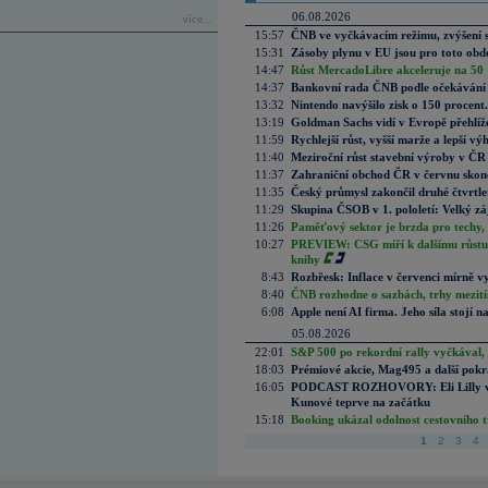
06.08.2026
více...
15:57
ČNB ve vyčkávacím režimu, zvýšení s
15:31
Zásoby plynu v EU jsou pro toto obdo
14:47
Růst MercadoLibre akceleruje na 50 %
14:37
Bankovní rada ČNB podle očekávání 
13:32
Nintendo navýšilo zisk o 150 procen
13:19
Goldman Sachs vidí v Evropě přehlíže
11:59
Rychlejší růst, vyšší marže a lepší v
11:40
Meziroční růst stavební výroby v ČR
11:37
Zahraniční obchod ČR v červnu skonč
11:35
Český průmysl zakončil druhé čtvrtlet
11:29
Skupina ČSOB v 1. pololetí: Velký zá
11:26
Paměťový sektor je brzda pro techy,
10:27
PREVIEW: CSG míří k dalšímu růstu.
knihy
8:43
Rozbřesk: Inflace v červenci mírně v
8:40
ČNB rozhodne o sazbách, trhy mezitím
6:08
Apple není AI firma. Jeho síla stojí n
05.08.2026
22:01
S&P 500 po rekordní rally vyčkával,
18:03
Prémiové akcie, Mag495 a další pokr
16:05
PODCAST ROZHOVORY: Eli Lilly vs. 
Kunové teprve na začátku
15:18
Booking ukázal odolnost cestovního trh
1
2
3
4