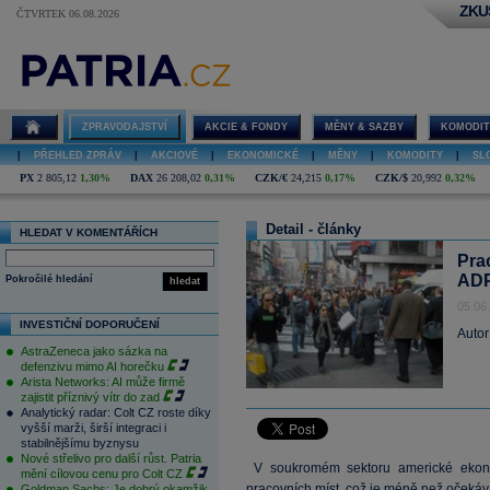
ZKU
ČTVRTEK 06.08.2026
ZPRAVODAJSTVÍ
AKCIE & FONDY
MĚNY & SAZBY
KOMODIT
|
PŘEHLED ZPRÁV
|
AKCIOVÉ
|
EKONOMICKÉ
|
MĚNY
|
KOMODITY
|
SL
PX
2 805,12
1,30%
DAX
26 208,02
0,31%
CZK/€
24,215
0,17%
CZK/$
20,992
0,32%
Detail - články
HLEDAT V KOMENTÁŘÍCH
Pra
ADP
Pokročilé hledání
hledat
05.06
INVESTIČNÍ DOPORUČENÍ
Autor
AstraZeneca jako sázka na
defenzivu mimo AI horečku
Arista Networks: AI může firmě
zajistit příznivý vítr do zad
Analytický radar: Colt CZ roste díky
vyšší marži, širší integraci i
stabilnějšímu byznysu
Nové střelivo pro další růst. Patria
V soukromém sektoru americké ekonom
mění cílovou cenu pro Colt CZ
pracovních míst, což je méně než očekáv
Goldman Sachs: Je dobrý okamžik