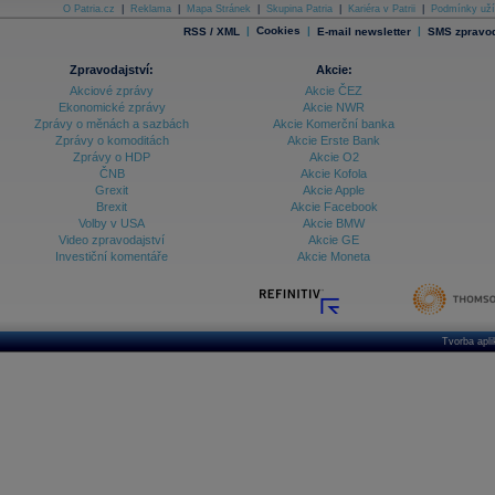
O Patria.cz
|
Reklama
|
Mapa Stránek
|
Skupina Patria
|
Kariéra v Patrii
|
Podmínky uží
|
Cookies
|
|
RSS / XML
E-mail newsletter
SMS zpravod
Zpravodajství:
Akcie:
Akciové zprávy
Akcie ČEZ
Ekonomické zprávy
Akcie NWR
Zprávy o měnách a sazbách
Akcie Komerční banka
Zprávy o komoditách
Akcie Erste Bank
Zprávy o HDP
Akcie O2
ČNB
Akcie Kofola
Grexit
Akcie Apple
Brexit
Akcie Facebook
Volby v USA
Akcie BMW
Video zpravodajství
Akcie GE
Investiční komentáře
Akcie Moneta
Tvorba apl