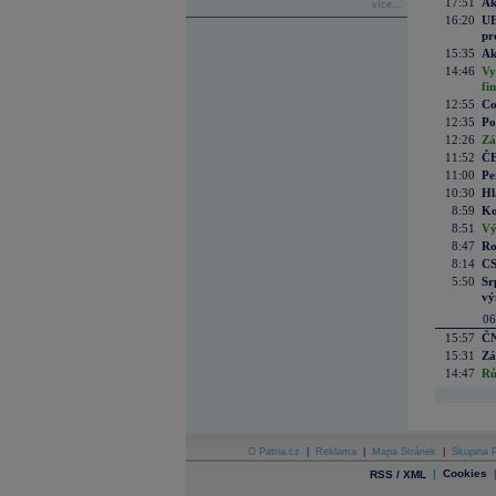
17:51
Ak
více...
16:20
UE
pr
15:35
Ak
14:46
Vy
fi
12:55
Co
12:35
Po
12:26
Zá
11:52
ČE
11:00
Pe
10:30
Hl
8:59
Ko
8:51
Vý
8:47
Ro
8:14
CS
5:50
Sr
vý
06
15:57
ČN
15:31
Zá
14:47
Rů
O Patria.cz
|
Reklama
|
Mapa Stránek
|
Skupina P
|
Cookies
RSS / XML