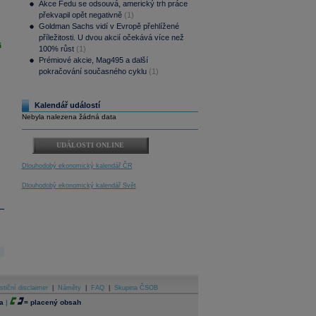
Akce Fedu se odsouvá, americký trh práce
překvapil opět negativně
(1)
Goldman Sachs vidí v Evropě přehlížené
příležitosti. U dvou akcií očekává více než
i
100% růst
(1)
Prémiové akcie, Mag495 a další
pokračování současného cyklu
(1)
Kalendář událostí
Nebyla nalezena žádná data
UDÁLOSTI ONLINE
Dlouhodobý ekonomický kalendář ČR
Dlouhodobý ekonomický kalendář Svět
stiční disclaimer
|
Náměty
|
FAQ
|
Skupina ČSOB
a
|
=
placený obsah