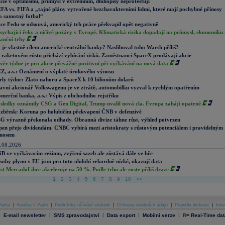
cie v optimismu, průmysl v extrémním, dluhopisy neprotestují
FA vs. FIFA a „tajné plány vytvořené bezcharakterními lidmi, které mají pochybné přínosy
o samotný fotbal“
ce Fedu se odsouvá, americký trh práce překvapil opět negativně
sychající řeky a ničivé požáry v Evropě. Klimatická rizika dopadají na průmysl, ekonomiku 
nanční trhy
 je vlastně cílem americké centrální banky? Nasliboval toho Warsh příliš?
 raketovém růstu přichází vybírání zisků. Zaměstnanci SpaceX prodávají akcie
věr týdne je pro akcie převážně pozitivní při vyčkávání na nová data
Z, a.s.: Oznámení o výplatě úrokového výnosu
rly týdne: Zlato nahoru a SpaceX k 10 bilionům dolarů
avní akcionář Volkswagenu je ve ztrátě, automobilku vyzval k rychlým opatřením
merční banka, a.s.: Výpis z obchodního rejstříku
sledky oznámily CSG a Gen Digital, Trump uvalil nová cla. Evropa zahájí opatrně
zbřesk: Koruna po holubičím překvapení ČNB v defenzivě
G výrazně překonala odhady. Obranná divize táhne růst, výhled potvrzen
pen přeje dividendám. CNBC vybírá mezi aristokraty s růstovým potenciálem i pravidelným
nosem
.08.2026
B ve vyčkávacím režimu, zvýšení sazeb ale zůstává dále ve hře
soby plynu v EU jsou pro toto období rekordně nízké, ukazují data
st MercadoLibre akceleruje na 50 %. Podle trhu ale roste příliš draze
1
2
3
4
5
6
7
8
9
10
>>
atria
|
Kariéra v Patrii
|
Podmínky užívání stránek
|
Ochrana osobních údajů
|
Pravidla diskuse
|
Inve
|
|
|
|
|
E-mail newsletter
SMS zpravodajství
Data export
Mobilní verze
R
=
Real-Time dat