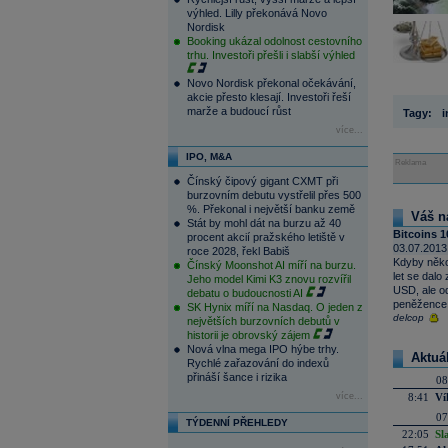
výhled. Lilly překonává Novo
Nordisk
Booking ukázal odolnost cestovního
trhu. Investoři přešli i slabší výhled
Novo Nordisk překonal očekávání,
akcie přesto klesají. Investoři řeší
marže a budoucí růst
Tagy:
i
více...
IPO, M&A
Reklama
Čínský čipový gigant CXMT při
burzovním debutu vystřelil přes 500
%. Překonal i největší banku země
Váš n
Stát by mohl dát na burzu až 40
Bitcoins 1
procent akcií pražského letiště v
03.07.2013
roce 2028, řekl Babiš
Kdyby někoh
Čínský Moonshot AI míří na burzu.
let se dalo
Jeho model Kimi K3 znovu rozvířil
USD, ale od
debatu o budoucnosti AI
peněžence
SK Hynix míří na Nasdaq. O jeden z
delcop
největších burzovních debutů v
historii je obrovský zájem
Nová vlna mega IPO hýbe trhy.
Aktuá
Rychlé zařazování do indexů
přináší šance i rizika
08
více...
8:41
Ví
07
TÝDENNÍ PŘEHLEDY
22:05
Sl