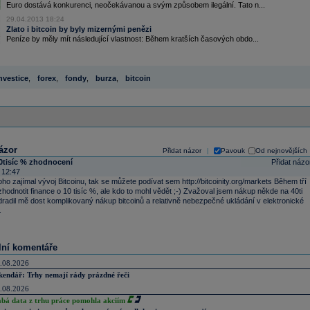
Euro dostává konkurenci, neočekávanou a svým způsobem ilegální. Tato n...
29.04.2013 18:24
Zlato i bitcoin by byly mizernými penězi
Peníze by měly mít následující vlastnost: Během kratších časových obdo...
nvestice
,
forex
,
fondy
,
burza
,
bitcoin
ázor
Přidat názor
Pavouk
Od nejnovějších
|
0tisíc % zhodnocení
Přidat názo
 12:47
o zajímal vývoj Bitcoinu, tak se můžete podívat sem http://bitcoinity.org/markets Během tří
 zhodnotit finance o 10 tisíc %, ale kdo to mohl vědět ;-) Zvažoval jsem nákup někde na 40ti
radil mě dost komplikovaný nákup bitcoinů a relativně nebezpečné ukládání v elektronické
.
lní komentáře
.08.2026
kendář: Trhy nemají rády prázdné řeči
.08.2026
abá data z trhu práce pomohla akciím