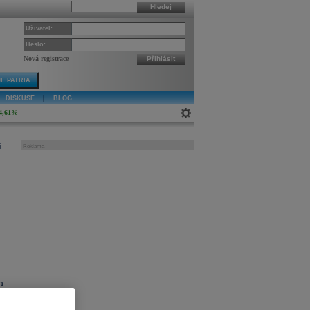
Hledej
Uživatel:
Heslo:
Nová registrace
Přihlásit
E PATRIA
DISKUSE
|
BLOG
4,61%
j
Reklama
a
ů