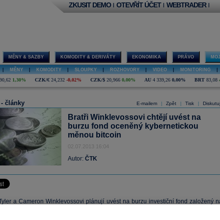
ZKUSIT DEMO
OTEVŘÍT ÚČET
WEBTRADER
|
|
|
MĚNY & SAZBY
KOMODITY & DERIVÁTY
EKONOMIKA
PRÁVO
MOJ
|
MĚNY
|
KOMODITY
|
SLOUPKY
|
ROZHOVORY
|
VIDEO
|
MONITORING
|
90,62
1,30%
CZK/€
24,232
-0,02%
CZK/$
20,966
0,00%
AU
4 339,26
0,00%
BRT
83,08
 - články
E-mailem
Zpět
Tisk
Diskutu
|
|
|
Bratři Winklevossovi chtějí uvést na
burzu fond oceněný kybernetickou
měnou bitcoin
02.07.2013 16:04
Autor:
ČTK
Tyler a Cameron Winklevossovi plánují uvést na burzu investiční fond založený n
ké měně bitcoin. V první fázi hodlají prodat akcie za 20 milionů
dolarů
(400 milion