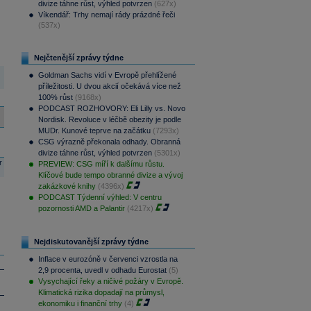
divize táhne růst, výhled potvrzen
(627x)
Víkendář: Trhy nemají rády prázdné řeči
(537x)
Nejčtenější zprávy týdne
Goldman Sachs vidí v Evropě přehlížené
příležitosti. U dvou akcií očekává více než
100% růst
(9168x)
PODCAST ROZHOVORY: Eli Lilly vs. Novo
Nordisk. Revoluce v léčbě obezity je podle
MUDr. Kunové teprve na začátku
(7293x)
CSG výrazně překonala odhady. Obranná
divize táhne růst, výhled potvrzen
(5301x)
r
PREVIEW: CSG míří k dalšímu růstu.
Klíčové bude tempo obranné divize a vývoj
zakázkové knihy
(4396x)
PODCAST Týdenní výhled: V centru
pozornosti AMD a Palantir
(4217x)
Nejdiskutovanější zprávy týdne
Inflace v eurozóně v červenci vzrostla na
2,9 procenta, uvedl v odhadu Eurostat
(5)
Vysychající řeky a ničivé požáry v Evropě.
Klimatická rizika dopadají na průmysl,
ekonomiku i finanční trhy
(4)