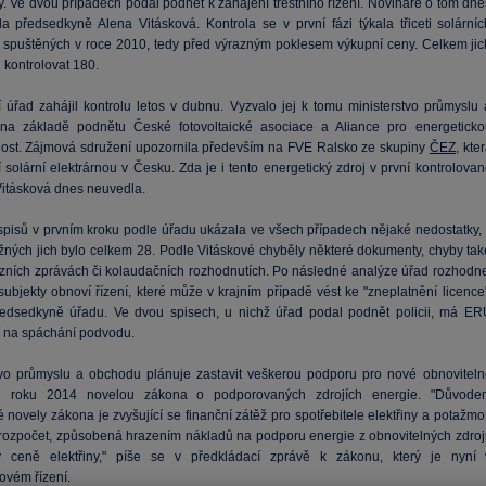
y. Ve dvou případech podal podnět k zahájení trestního řízení. Novináře o tom dne
la předsedkyně Alena Vitásková. Kontrola se v první fázi týkala třiceti solárníc
n spuštěných v roce 2010, tedy před výrazným poklesem výkupní ceny. Celkem jic
 kontrolovat 180.
 úřad zahájil kontrolu letos v dubnu. Vyzvalo jej k tomu ministerstvo průmyslu 
na základě podnětu České fotovoltaické asociace a Aliance pro energeticko
ost. Zájmová sdružení upozornila především na FVE Ralsko ze skupiny
ČEZ
, kte
í solární elektrárnou v Česku. Zda je i tento energetický zdroj v první kontrolova
Vitásková dnes neuvedla.
spisů v prvním kroku podle úřadu ukázala ve všech případech nějaké nedostatky, 
žných jich bylo celkem 28. Podle Vitáskové chyběly některé dokumenty, chyby tak
vizních zprávách či kolaudačních rozhodnutích. Po následné analýze úřad rozhodne
subjekty obnoví řízení, které může v krajním případě vést ke "zneplatnění licence
edsedkyně úřadu. Ve dvou spisech, u nichž úřad podal podnět policii, má ER
 na spáchání podvodu.
tvo průmyslu a obchodu plánuje zastavit veškerou podporu pro nové obnoviteln
d roku 2014 novelou zákona o podporovaných zdrojích energie. "Důvode
 novely zákona je zvyšující se finanční zátěž pro spotřebitele elektřiny a potažmo
í rozpočet, způsobená hrazením nákladů na podporu energie z obnovitelných zdroj
v ceně elektřiny," píše se v předkládací zprávě k zákonu, který je nyní 
ovém řízení.