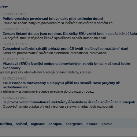
více:
06.03.2013 8:40
Policie vyšetřuje povolování fotovoltaiky před snížením dotací
Policie se začala zabývat povolováním slunečních elektráren v samém zá...
07.05.2013 14:59
Zeman: Solární dotace jsou tunelem. Dle šéfky ERÚ vznikl fond na pošpinění úřadu
Za největší tunel v dějinách české společnosti označil dotace na solár...
09.05.2013 15:06
Zahraniční solárníci zahájili arbitráž proti ČR kvůli "neférové retroaktivní" dani
Sdružení provozovatelů solárních elektráren International PhotoVoltaic...
15.05.2013 13:34
Vitásková (ERÚ): Nynější podpora obnovitelných zdrojů je nad možnosti české
ekonomiky
stém podpory obnovitelných zdrojů přináší náklady, které js...
31.05.2013 9:36
ERÚ: Podpora fotovoltaiky a bioplynu příští rok skončí. Nové projekty už
nedostanou nic
í elektrárny a bioplynové stanice uvedené do provozu v roce...
10.06.2013 5:30
Je provozovatel fotovoltaické elektrárny účastníkem řízení o solární dani? Kdepak
Odpověď na tuto otázku přinesl v jednom ze svých nedávných rozhodnutí ...
lektřina
,
solární
,
regulace
,
korupce
,
energetika
,
dotace
,
policie