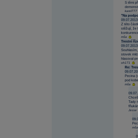
S těmi p
demonstra
karel777
"Na podpor
09.07.2013
Z této část
stěžují, že
konkurences
mša
Trestní říz
09.07.2013
Souhlasím, 
stovek mld.
hlasoval pr
oh171
Re: Tres
09.07.20
Pecina (
pod kobe
mša
09.07.
Chceš 
Tady m
fňuká
Jesse
09.
Peci
mša
0