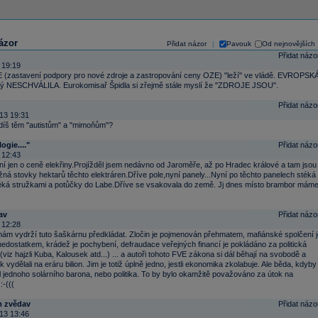
ázor
Přidat názor
Pavouk
Od nejnovějších
|
Přidat názo
 19:19
 (zastavení podpory pro nové zdroje a zastropování ceny OZE) "leží" ve vládě. EVROPSK
 NESCHVÁLILA. Eurokomisař Špidla si zřejmě stále myslí že "ZDROJE JSOU".
Přidat názo
13 19:31
ndíš těm "autistům" a "mimoňům"?
ogie...."
Přidat názo
 12:43
ní jen o ceně elekřiny.Projížděl jsem nedávno od Jaroměře, až po Hradec králové a tam jsou
ná stovky hektarů těchto elektráren.Dříve pole,nyní panely...Nyní po těchto panelech stéká
éká stružkami a potůčky do Labe.Dříve se vsakovala do země. Jj dnes místo brambor mám
av
Přidat názo
 12:28
nám vydrží tuto šaškárnu předkládat. Zločin je pojmenován přehmatem, mafiánské spolčení j
dostatkem, krádež je pochybení, defraudace veřejných financí je pokládáno za politická
(viz hajzli Kuba, Kalousek atd...) ... a autoři tohoto FVE zákona si dál běhají na svobodě a
k vydělali na eráru bilion. Jim je totiž úplně jedno, jestli ekonomika zkolabuje. Ale běda, kdyby
 jednoho solárního barona, nebo politika. To by bylo okamžitě považováno za útok na
:-(((
m zvědav
Přidat názo
13 13:46