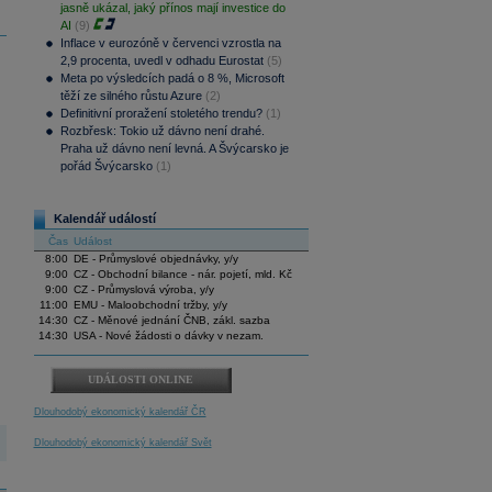
jasně ukázal, jaký přínos mají investice do
AI
(9)
Inflace v eurozóně v červenci vzrostla na
2,9 procenta, uvedl v odhadu Eurostat
(5)
Meta po výsledcích padá o 8 %, Microsoft
těží ze silného růstu Azure
(2)
Definitivní proražení stoletého trendu?
(1)
Rozbřesk: Tokio už dávno není drahé.
Praha už dávno není levná. A Švýcarsko je
pořád Švýcarsko
(1)
Kalendář událostí
Čas
Událost
8:00
DE - Průmyslové objednávky, y/y
9:00
CZ - Obchodní bilance - nár. pojetí, mld. Kč
9:00
CZ - Průmyslová výroba, y/y
11:00
EMU - Maloobchodní tržby, y/y
14:30
CZ - Měnové jednání ČNB, zákl. sazba
14:30
USA - Nové žádosti o dávky v nezam.
UDÁLOSTI ONLINE
Dlouhodobý ekonomický kalendář ČR
Dlouhodobý ekonomický kalendář Svět