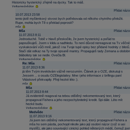
Historicky hysterický zřejmě na dycky. Tak to máš.
Velkamedvědice
Přidat názo
10.07.2013 23:58
tento jistě myšlenkový skvost bych potřebovala od někoho chytrého přeložit.
Rupe, mohla bych Tě o překlad poprosit?
mša
Mša
Přidat názo
11.07.2013 8:11
Jednoduché. Tobě v hlavě přeskočilo, že jsem hysterický a pořád to
papouškuješ. Jsem v klidu a nadhledu. To není důvod nereagovat na Tv věčné
vyskakování vůči mně, jakož i na Tvoje tupé opisy bez přidané hodnity z blistů.
Stačí dát odkaz na Ty tvoje opsaně mantry. Propaguješ tady Zemana a obdob
blábolisty tak se nediv. Ovečla Bl.
Velkamedvědice
Re: Mša
Přidat názo
11.07.2013 8:36
já těm Tvým invektivám vážně nerozumím. Článek je o OZE, diskutuji s
Jessem ... o osudu OZElegislativy. Mne i jeho informace z brifingu paní
Vitáskové překvapily. Přeji hezké léto :).
mša
Mša
Přidat názo
11.07.2013 8:44
Já evidentně reagoval na tebou otištěný nekomentovaný text, který
propagoval Fishera a jeho nezpochybnitelný kredit. Spi dále. Léto mít
hezké budu.
Velkamedvědice
Medvěde
Přidat názo
11.07.2013 9:16
Já jsem ten otištěný nekomentovaný text, který propagoval Fishera a
mša ho sem pástla, pochopil nikoliv jako její osobní názor (což si asi
myslíš), ale jako související cinický pohled některých médií, čemuž jse