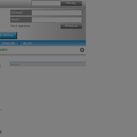
Hledej
Uživatel:
Heslo:
Nová registrace
Přihlásit
E PATRIA
DISKUSE
|
BLOG
0,94%
j
Reklama
né