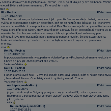
y neznáš Moravce? Je to jeich poskok, slizoun. Zve si do studia jen ty své oblíbence. Všichn
o sledují 10 let a nikdo nic nenamítá... TV je součást mafie.
esse
PL - Pecina:
Přidat názo
10.07.2013 23:03
"Pan Fischer má nezpochybnitelný kredit jako premiér úřednické vlády. Jediné, co se mu
vyčítá, je problematika solárních elektráren, což ale on nezpůsobil. Říká se, že Fischerova
vláda s tím nedělala nic a napravit to musel až Petr Nečas, ale to je lež a byla to Fischerova
vláda, která připravila zákon, který solární boom zastavil. Že byl projednán až v lednu, za t
nemůže Jan Fischer, ale vedení sněmovny a tehdejší předsedkyně sněmovny paní
Němcová. Dva roky byl zaměstnán v Evropské bance a myslím, že jeho kvalifikace na
funkci ministra financí je mnohem méně zpochybnitelná než kompetence právníka či
chemika."
mša
Re: PL - Pecina:
Přidat názo
10.07.2013 23:32
http://www.parlamentnilisty.cz/parlament/vlada/Vyprask-Fischerovi-od-znameho-aktivisty
Chova-se-pry-jak-obecni-prostitutka-278515
Velkamedvědice
Re: PL - Pecina:
Přidat názo
10.07.2013 23:25
Fisher je sračkovité želé. Ty bys měl uvádět zdroj,když cituješ, ještě si někdo bude mysl
, že uvažuješ hlavou. Opět blisty vlastní myšlenky nemáš. Chápu.
Velkamedvědice
nechápeš, medvídku :)
Přidat názo
10.07.2013 23:40
již jsem si ale zvykla. Vulgarity pomíjím, zdroj je uveden (PL), citace vyznačena
(uvozovky) a pokud bys byl schopen alespoň sledovat vlákno, neprojevoval by jsi se
jako hysterka.
mša
Re: nechápeš, medvídku :)
Přidat názo
10.07.2013 23:51