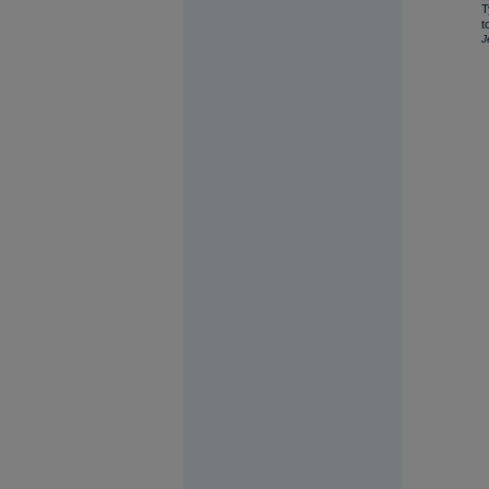
T
t
J