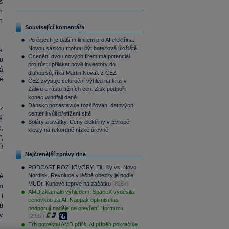
s
h
h
Související komentáře
Po čipech je dalším limitem pro AI elektřina.
Novou sázkou mohou být bateriová úložiště
a
Ocenění dvou nových firem má potenciál
u
pro růst i přilákat nové investory do
rá
dluhopisů, říká Martin Novák z ČEZ
né
ČEZ zvyšuje celoroční výhled na krizi v
Zálivu a růstu tržních cen. Zisk podpořil
konec windfall daně
Dánsko pozastavuje rozšiřování datových
z
center kvůli přetížení sítě
é
Soláry a svátky. Ceny elektřiny v Evropě
,
klesly na rekordně nízké úrovně
",
Ú
Nejčtenější zprávy dne
PODCAST ROZHOVORY: Eli Lilly vs. Novo
Nordisk. Revoluce v léčbě obezity je podle
é
MUDr. Kunové teprve na začátku
(826x)
m
AMD zklamalo výhledem, SpaceX vyděsila
 i
cenovkou za AI. Naopak optimismus
ů
podporují naděje na otevření Hormuzu
v
(293x)
Trh potrestal AMD příliš. AI příběh pokračuje