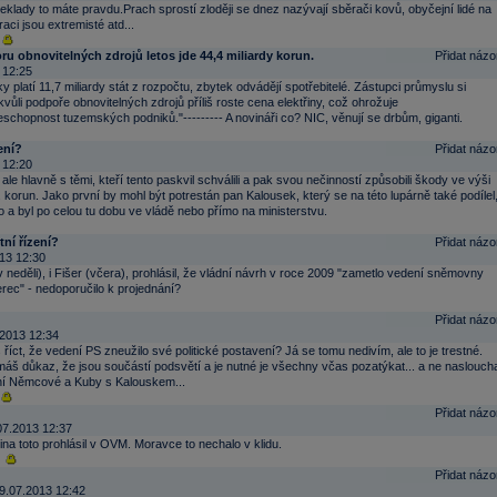
řeklady to máte pravdu.Prach sprostí zloději se dnez nazývají sběrači kovů, obyčejní lidé na
ci jsou extremisté atd...
u obnovitelných zdrojů letos jde 44,4 miliardy korun.
Přidat názo
 12:25
ky platí 11,7 miliardy stát z rozpočtu, zbytek odvádějí spotřebitelé. Zástupci průmyslu si
 kvůli podpoře obnovitelných zdrojů příliš roste cena elektřiny, což ohrožuje
chopnost tuzemských podniků."--------- A novináři co? NIC, věnují se drbům, giganti.
ení?
Přidat názo
 12:20
ale hlavně s těmi, kteří tento paskvil schválili a pak svou nečinností způsobili škody ve výši
 korun. Jako první by mohl být potrestán pan Kalousek, který se na této lupárně také podílel
o a byl po celou tu dobu ve vládě nebo přímo na ministerstvu.
tní řízení?
Přidat názo
13 12:30
v neděli), i Fišer (včera), prohlásil, že vládní návrh v roce 2009 "zametlo vedení sněmovny
rec" - nedoporučilo k projednání?
Přidat názo
2013 12:34
říct, že vedení PS zneužilo své politické postavení? Já se tomu nedivím, ale to je trestné.
áš důkaz, že jsou součástí podsvětí a je nutné je všechny včas pozatýkat... a ne naslouch
ní Němcové a Kuby s Kalouskem...
Přidat názo
07.2013 12:37
na toto prohlásil v OVM. Moravce to nechalo v klidu.
Přidat názo
9.07.2013 12:42