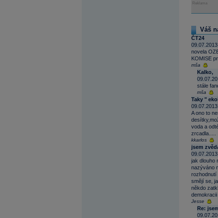
Reklama
Váš n
ČT24
09.07.2013
novela OZE
KOMISE prý
mša
Kalko,
09.07.20
stále fa
mša
Taky " ekol
09.07.2013
A ono to ne
desítky,mož
voda a odt
zrcadla.....
kkarlos
jsem zvěd
09.07.2013
jak dlouho 
nazýváno ne
rozhodnutí 
smějí se, ja
někdo zatkl
demokracii 
Jesse
Re: jse
09.07.20