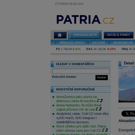
ČTVRTEK 06.08.2026
ZPRAVODAJSTVÍ
AKCIE & FONDY
|
PŘEHLED ZPRÁV
|
AKCIOVÉ
|
EKONOMICKÉ
PX
2 769,04
0,11%
DAX
26 126,30
-0,29%
NDQ
26 3
Detail
HLEDAT V KOMENTÁŘÍCH
Pokročilé hledání
hledat
INVESTIČNÍ DOPORUČENÍ
AstraZeneca jako sázka na
defenzivu mimo AI horečku
Arista Networks: AI může firmě
zajistit příznivý vítr do zad
Analytický radar: Colt CZ roste díky
vyšší marži, širší integraci i
Aktualiz
stabilnějšímu byznysu
Nové střelivo pro další růst. Patria
Energetick
mění cílovou cenu pro Colt CZ
Goldman Sachs: Je dobrý okamžik