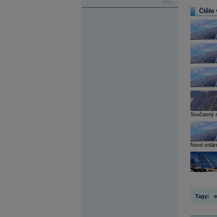
více...
Čtěte 
Současný sy
Nové solárn
Tagy:
e