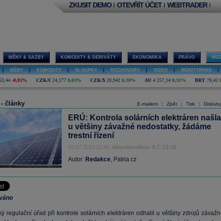
ZKUSIT DEMO
OTEVŘÍT ÚČET
WEBTRADER
|
|
|
MĚNY & SAZBY
KOMODITY & DERIVÁTY
EKONOMIKA
PRÁVO
MOJ
|
MĚNY
|
KOMODITY
|
SLOUPKY
|
ROZHOVORY
|
VIDEO
|
MONITORING
|
63,44
-0,83%
CZK/€
24,177
0,03%
CZK/$
20,942
0,10%
AU
4 257,14
0,31%
BRT
79,42
 - články
E-mailem
Zpět
Tisk
Diskutu
|
|
|
ERÚ: Kontrola solárních elektráren našla
u většiny závažné nedostatky, žádáme
trestní řízení
09.07.2013 11:43,
aktualizováno: 9.7. 13:12
Autor:
Redakce
, Patria.cz
ováno
ý regulační úřad při kontrole solárních elektráren odhalil u většiny zdrojů závaž