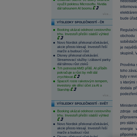
nedostatk
využít poklesu Microsoftu. Nvidia
informova
dál tahounem AI boomu
elektráre
více...
bude úřad
VÝSLEDKY SPOLEČNOSTÍ - ČR
Booking ukázal odolnost cestovního
Regulační
trhu. Investoři přešli i slabší výhled
obchodu 
soběstačn
Novo Nordisk překonal očekávání,
akcie přesto klesají. Investoři řeší
je největš
marže a budoucí růst
skupině, 
Disney překonal očekávání.
Streamovací služby i zábavní parky
dál táhnou růst zisků
Prověrka 
Trh potrestal AMD příliš. AI příběh
toho záva
pokračuje a růst by měl dál
byly v re
zrychlovat
SpaceX roste raketovým tempem,
s kterými 
investory ale děsí účet za AI a
dodala př
Starship
podezření
více...
VÝSLEDKY SPOLEČNOSTÍ - SVĚT
Ministers
Booking ukázal odolnost cestovního
zdroje o
trhu. Investoři přešli i slabší výhled
připravené
pro státn
Novo Nordisk překonal očekávání,
akcie přesto klesají. Investoři řeší
energie 
marže a budoucí růst
připomínk
Disney překonal očekávání.