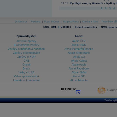
11:59
Rychlejší růst, vyšší marže a lepší v
1
2
3
4
O Patria.cz
|
Reklama
|
Mapa Stránek
|
Skupina Patria
|
Kariéra v Patrii
|
Podmínky uží
|
Cookies
|
|
RSS / XML
E-mail newsletter
SMS zpravod
Zpravodajství:
Akcie:
Akciové zprávy
Akcie ČEZ
Ekonomické zprávy
Akcie NWR
Zprávy o měnách a sazbách
Akcie Komerční banka
Zprávy o komoditách
Akcie Erste Bank
Zprávy o HDP
Akcie O2
ČNB
Akcie Kofola
Grexit
Akcie Apple
Brexit
Akcie Facebook
Volby v USA
Akcie BMW
Video zpravodajství
Akcie GE
Investiční komentáře
Akcie Moneta
Tvorba apl