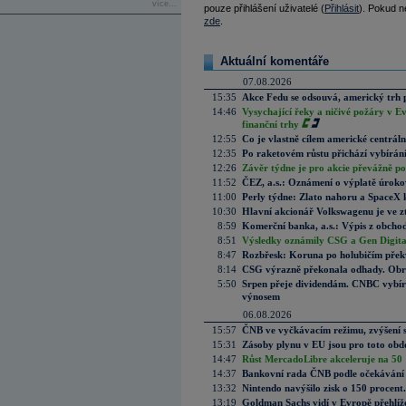
více...
pouze přihlášení uživatelé (
Přihlásit
). Pokud ne
zde
.
Aktuální komentáře
07.08.2026
15:35
Akce Fedu se odsouvá, americký trh 
14:46
Vysychající řeky a ničivé požáry v E
finanční trhy
12:55
Co je vlastně cílem americké centrál
12:35
Po raketovém růstu přichází vybírán
12:26
Závěr týdne je pro akcie převážně po
11:52
ČEZ, a.s.: Oznámení o výplatě úrok
11:00
Perly týdne: Zlato nahoru a SpaceX 
10:30
Hlavní akcionář Volkswagenu je ve z
8:59
Komerční banka, a.s.: Výpis z obchod
8:51
Výsledky oznámily CSG a Gen Digital
8:47
Rozbřesk: Koruna po holubičím přek
8:14
CSG výrazně překonala odhady. Obran
5:50
Srpen přeje dividendám. CNBC vybírá
výnosem
06.08.2026
15:57
ČNB ve vyčkávacím režimu, zvýšení s
15:31
Zásoby plynu v EU jsou pro toto obdo
14:47
Růst MercadoLibre akceleruje na 50 %
14:37
Bankovní rada ČNB podle očekávání 
13:32
Nintendo navýšilo zisk o 150 procen
13:19
Goldman Sachs vidí v Evropě přehlíže