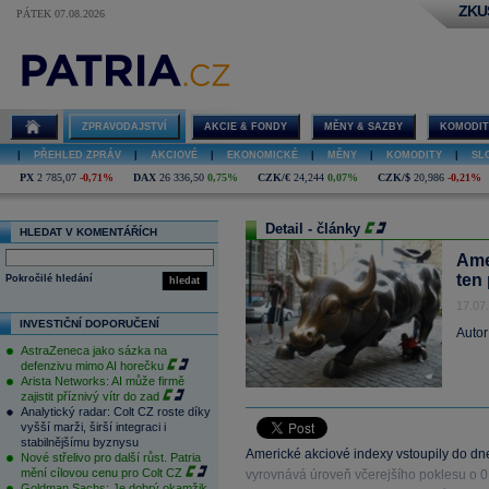
ZKU
PÁTEK 07.08.2026
ZPRAVODAJSTVÍ
AKCIE & FONDY
MĚNY & SAZBY
KOMODIT
|
PŘEHLED ZPRÁV
|
AKCIOVÉ
|
EKONOMICKÉ
|
MĚNY
|
KOMODITY
|
SL
PX
2 785,07
-0,71%
DAX
26 336,50
0,75%
CZK/€
24,244
0,07%
CZK/$
20,986
-0,21%
Detail - články
HLEDAT V KOMENTÁŘÍCH
Ame
ten 
Pokročilé hledání
hledat
17.07
INVESTIČNÍ DOPORUČENÍ
Autor
AstraZeneca jako sázka na
defenzivu mimo AI horečku
Arista Networks: AI může firmě
zajistit příznivý vítr do zad
Analytický radar: Colt CZ roste díky
vyšší marži, širší integraci i
stabilnějšímu byznysu
Americké akciové indexy vstoupily do dn
Nové střelivo pro další růst. Patria
mění cílovou cenu pro Colt CZ
vyrovnává úroveň včerejšího poklesu o 0
Goldman Sachs: Je dobrý okamžik