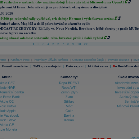
B rozhodne o sazbách, trhy mezitím sledují Írán a závislost Microsoftu na OpenAI
ple není AI firma. Jeho síla stojí na produktech, ekosystému a disciplíně
.08.2026
P 500 po rekordní rally vyčkával, trh sleduje Hormuz i výsledkovou sezónu
émiové akcie, Mag495 a další pokračování současného cyklu
DCAST ROZHOVORY: Eli Lilly vs. Novo Nordisk. Revoluce v léčbě obezity je podle MUDr
nové teprve na začátku
oking ukázal odolnost cestovního trhu. Investoři přešli i slabší výhled
1
2
3
4
5
6
7
8
9
10
>>
atria
|
Kariéra v Patrii
|
Podmínky užívání stránek
|
Ochrana osobních údajů
|
Pravidla diskuse
|
Inve
|
|
|
|
|
E-mail newsletter
SMS zpravodajství
Data export
Mobilní verze
R
=
Real-Time dat
Akcie:
Komodity:
Škola invest
Akcie ČEZ
Ropa BRENT
Akademie inves
kcie NWR
Ropa WTI
Investiční stra
Komerční banka
Zemní plyn
Investiční dopo
ie Erste Bank
Zlato
Akciový slov
Akcie O2
Stříbro
Semináře
kcie Kofola
Měď
Měnová kalku
kcie Apple
Cukr
ie Facebook
Bavlna
kcie BMW
Kakao
Akcie GE
cie Moneta