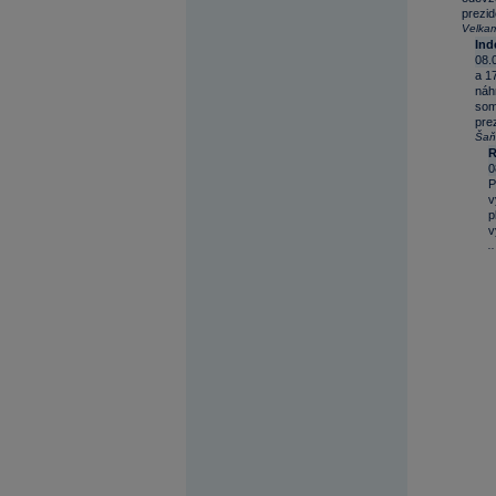
prezid
Velka
Ind
08.
a 1
náhr
som
pre
Šaň
R
0
P
v
p
v
..