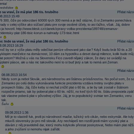
enta/
medvědice
e sa vraví, že má plat 186 tis. hrubého
Přidat názo
08.2013 15:49
76 300, čiže po odovzdaní 60000 tých 300 nemá a je tiež otázne, či si Zemanko ponecháva
ady v celej výške ako súčasť platu pre svoje osobné účely, to asi ťažko, však. Jáj, dobre
 ja hovoril. http://www.blesk.cz/clanek/zpravy-volba-prezidenta/189748/zemanuv-
zidentsky-plat-186-tisic-korun-a-nahrady-173-tisic.html
o
e: Inde sa vraví, že má plat 186 tis. hrubého
Přidat názo
8.08.2013 16:29
roč by se z výše platu měly odečítat peníze věnované jako dar? Když budu brát 50 tis a 20
yklopim manželce na domácnost, 10 dám za hypotéku a deset daruji milence, kolik bude můj
lat potom? Možná u vás na Slovensku Fico zavedl nějaký zákon, že dary se uvádějí na
ýplatní pásce, ale u nás nic takového není to si buď jistý a tak to nemá ani Zeman.
Přidat názo
08.08.2013 16:54
Nikdy som ja nebol Slovák, ani národnosťou ani štátnou príslušnosťou. No počul som, že s
Zemanko po celú dobu vykonávania funkcie prezidenta vzdáva tretiny svojho platu v
prospech štátu. Jáj, čiže keby si nechal znížiť plat o 60 tis. a tie by tak zostali v štátnom
rozpočte priamo, tak by poberal plat o 60 tis. nižší, no keď tých 60 tis. štátu preposiela zpäť
tak vlastne poberá plat v pôvodnej výške. Jáj, je to populistický sviniar ten Zemanko, veru
tak.
Šaňo
Přidat názo
09.08.2013 1:36
Mě je to vlastně fuk, jestli jsi národností maďar, lužický srb cikán, nebo eskymák. Ale kdy
mluvíš slovensky jsi pro mě slovák. A ty nechápeš ten rozdíl jestli mám vysoký plat a
dávám z něj pravidelně dar, který mohu kdykoliv přestat poskytovat, Nebo mám plat nižš
a jeho zvýšení si nemohu nijak zařídit.
..