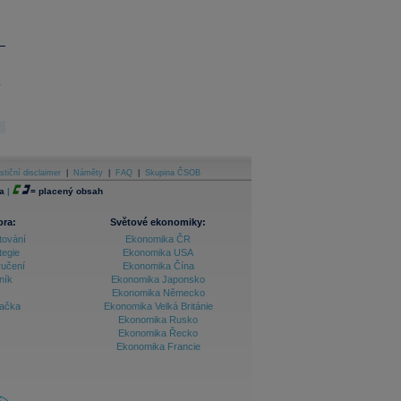
.
stiční disclaimer
|
Náměty
|
FAQ
|
Skupina ČSOB
a
|
=
placený obsah
ora:
Světové ekonomiky:
tování
Ekonomika ČR
tegie
Ekonomika USA
ručení
Ekonomika Čína
ník
Ekonomika Japonsko
Ekonomika Německo
lačka
Ekonomika Velká Británie
Ekonomika Rusko
Ekonomika Řecko
Ekonomika Francie