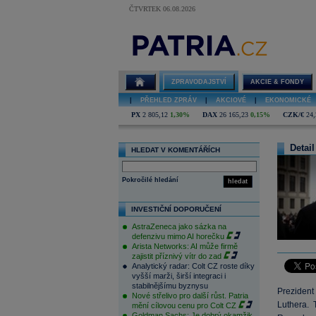
ČTVRTEK 06.08.2026
ZPRAVODAJSTVÍ
AKCIE & FONDY
|
PŘEHLED ZPRÁV
|
AKCIOVÉ
|
EKONOMICKÉ
PX
2 805,12
1,30%
DAX
26 165,23
0,15%
CZK/€
24,
Detail
HLEDAT V KOMENTÁŘÍCH
Pokročilé hledání
hledat
INVESTIČNÍ DOPORUČENÍ
AstraZeneca jako sázka na
defenzivu mimo AI horečku
Arista Networks: AI může firmě
zajistit příznivý vítr do zad
Analytický radar: Colt CZ roste díky
vyšší marži, širší integraci i
stabilnějšímu byznysu
Prezident
Nové střelivo pro další růst. Patria
Luthera. 
mění cílovou cenu pro Colt CZ
Goldman Sachs: Je dobrý okamžik