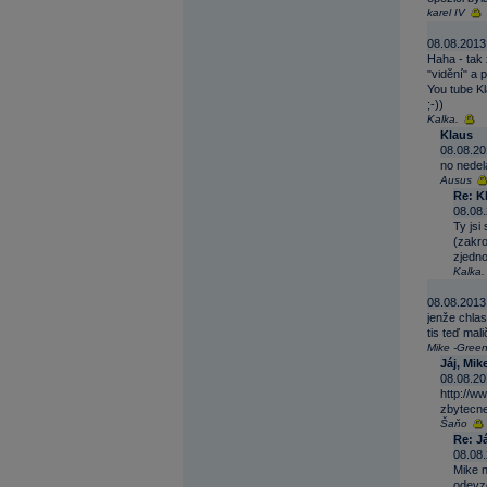
karel IV
08.08.2013
Haha - tak
"vidění" a 
You tube K
;-))
Kalka.
Klaus
08.08.20
no nedela
Ausus
Re: K
08.08.
Ty jsi
(zakro
zjedno
Kalka.
08.08.2013
jenže chlas
tis teď mal
Mike -Green 
Jáj, Mike
08.08.20
http://w
zbytecne
Šaňo
Re: Já
08.08.
Mike n
odevzd