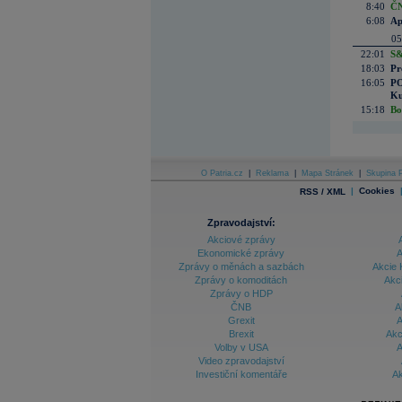
8:40
ČN
6:08
Ap
05
22:01
S&
18:03
Pr
16:05
PO
Ku
15:18
Bo
O Patria.cz
|
Reklama
|
Mapa Stránek
|
Skupina P
|
Cookies
RSS / XML
Zpravodajství:
Akciové zprávy
Ekonomické zprávy
A
Zprávy o měnách a sazbách
Akcie 
Zprávy o komoditách
Akc
Zprávy o HDP
ČNB
A
Grexit
A
Brexit
Akc
Volby v USA
A
Video zpravodajství
Investiční komentáře
Ak