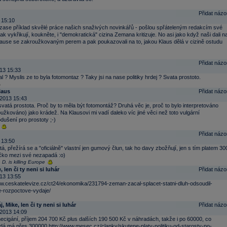
Přidat názo
 15:10
 zase příklad skvělé práce našich snaživých novinkářů - pošlou spřáteleným redakcím své
pak vykřikují, koukněte, i "demokratická" cizina Zemana kritizuje. No asi jako když naši dali n
lause se zakroužkovaným perem a pak poukazovali na to, jakou Klaus dělá v cizině ostudu
Přidat názo
13 15:33
l ? Myslis ze to byla fotomontaz ? Taky jsi na nase politiky hrdej ? Svata prostoto.
laus
Přidat názo
2013 15:43
 svatá prostota. Proč by to měla být fotomontáž? Druhá věc je, proč to bylo interpretováno
užkováno) jako krádež. Na Klausovi mi vadí daleko víc jiné věci než toto vulgární
dušení pro prostoty ;-)
Přidat názo
 13:50
tá, přežírá se a "oficiálně" vlastní jen gumový člun, tak ho davy zbožňují, jen s tím platem 30
ičko mezi své nezapadá :o)
D. is killing Europe
, len či ty neni si luhár
Přidat názo
13 13:55
ww.ceskatelevize.cz/ct24/ekonomika/231794-zeman-zacal-splacet-statni-dluh-odsoudil-
-rozpoctove-vydaje/
j, Mike, len či ty neni si luhár
Přidat názo
2013 14:09
ecigání, příjem 204 700 Kč plus dalších 190 500 Kč v náhradách, takže i po 60000, co
á má přes 300000 http://www.mesec.cz/clanky/skutene-platy-politiku-od-starosty-po-