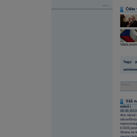
více...
Čtěte 
Vláda prem
Tagy:
p
sentime
Reklama
Váš n
miloš i
08.08.2013
Ano národ s
slivovičkou
reprezentuj
li ODS pos
Strana se k
opozici byl