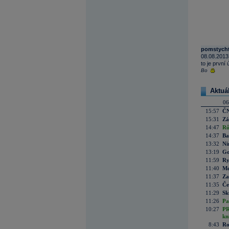
pomstychti
08.08.2013
to je první
Bo
Aktuá
06
15:57
ČN
15:31
Zá
14:47
Rů
14:37
Ba
13:32
Ni
13:19
Go
11:59
Ry
11:40
Me
11:37
Za
11:35
Če
11:29
Sk
11:26
Pa
10:27
PR
kn
8:43
Ro