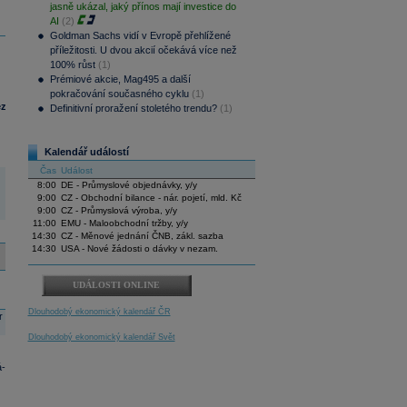
jasně ukázal, jaký přínos mají investice do
AI
(2)
Goldman Sachs vidí v Evropě přehlížené
příležitosti. U dvou akcií očekává více než
100% růst
(1)
Prémiové akcie, Mag495 a další
pokračování současného cyklu
(1)
ez
Definitivní proražení stoletého trendu?
(1)
Kalendář událostí
Čas
Událost
8:00
DE - Průmyslové objednávky, y/y
9:00
CZ - Obchodní bilance - nár. pojetí, mld. Kč
9:00
CZ - Průmyslová výroba, y/y
11:00
EMU - Maloobchodní tržby, y/y
14:30
CZ - Měnové jednání ČNB, zákl. sazba
14:30
USA - Nové žádosti o dávky v nezam.
UDÁLOSTI ONLINE
Dlouhodobý ekonomický kalendář ČR
r
Dlouhodobý ekonomický kalendář Svět
á-