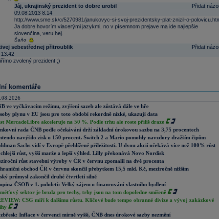
Jáj, ukrajinský prezident to dobre urobil
Přidat názo
09.08.2013 8:14
http://www.sme.sk/c/5270981/janukovyc-si-svoj-prezidentsky-plat-znizil-o-polovicu.ht
Ja dobre hovorím viacerými jazykmi, no v písemnom prejave ma ide najlepšie
slovenčina, veru hej.
Šaňo
vej sebestřednej přitroublik
Přidat názo
 13:42
 úřímo zvolený prezident ;)
lní komentáře
.08.2026
B ve vyčkávacím režimu, zvýšení sazeb ale zůstává dále ve hře
soby plynu v EU jsou pro toto období rekordně nízké, ukazují data
st MercadoLibre akceleruje na 50 %. Podle trhu ale roste příliš draze
nkovní rada ČNB podle očekávání drží základní úrokovou sazbu na 3,75 procentech
ntendo navýšilo zisk o 150 procent. Switch 2 a Mario pomohly navzdory dražším čipům
ldman Sachs vidí v Evropě přehlížené příležitosti. U dvou akcií očekává více než 100% růst
chlejší růst, vyšší marže a lepší výhled. Lilly překonává Novo Nordisk
ziroční růst stavební výroby v ČR v červnu zpomalil na dvě procenta
hraniční obchod ČR v červnu skončil přebytkem 15,5 mld. Kč, meziročně nižším
ský průmysl zakončil druhé čtvrtletí silně
upina ČSOB v 1. pololetí: Velký zájem o financování vlastního bydlení
měťový sektor je brzda pro techy, trhy jsou na tom dopoledne smíšeně
EVIEW: CSG míří k dalšímu růstu. Klíčové bude tempo obranné divize a vývoj zakázkové
ihy
zbřesk: Inflace v červenci mírně vyšší, ČNB dnes úrokové sazby nezmění