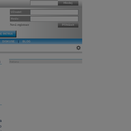
Hledej
Uživatel:
Heslo:
Nová registrace
Přihlásit
E PATRIA
DISKUSE
|
BLOG
j
Reklama
a
o