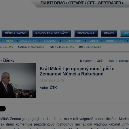
ZKUSIT DEMO
OTEVŘÍT ÚČET
WEBTRADER
|
|
|
MĚNY & SAZBY
KOMODITY & DERIVÁTY
EKONOMIKA
PRÁVO
MOJ
|
MĚNY
|
KOMODITY
|
SLOUPKY
|
ROZHOVORY
|
VIDEO
|
MONITORING
|
216
0,18%
CZK/$
21,022
0,46%
AU
4 248,26
0,10%
BRT
79,42
0,94%
 - články
E-mailem
Zpět
Tisk
Diskutu
|
|
|
Král Miloš I. je opojený mocí, píší o
Zemanovi Němci a Rakušané
08.08.2013 13:08
Autor:
ČTK
 Miloš Zeman je opojený mocí a líbí se mu v roli vulgárně populistického Martin
Tak dnes komentuje prezidentovo rozhodnutí nechat dál vládnou kabinet Jiříh