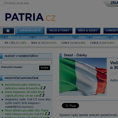
ZKU
ČTVRTEK 06.08.2026
ZPRAVODAJSTVÍ
AKCIE & FONDY
MĚNY & SAZBY
KOMODIT
|
PŘEHLED ZPRÁV
|
AKCIOVÉ
|
EKONOMICKÉ
|
MĚNY
|
KOMODITY
|
SL
PX
2 805,12
1,30%
DAX
26 165,23
0,15%
CZK/€
24,218
0,18%
CZK/$
21,016
0,43%
Detail - články
HLEDAT V KOMENTÁŘÍCH
Vede
o 3
Pokročilé hledání
hledat
11.10
INVESTIČNÍ DOPORUČENÍ
Autor
AstraZeneca jako sázka na
defenzivu mimo AI horečku
Arista Networks: AI může firmě
zajistit příznivý vítr do zad
Analytický radar: Colt CZ roste díky
vyšší marži, širší integraci i
stabilnějšímu byznysu
Nové střelivo pro další růst. Patria
mění cílovou cenu pro Colt CZ
Správní rada italské letecké společnosti 
Goldman Sachs: Je dobrý okamžik