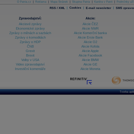
O Patria.cz
|
Reklama
|
Mapa Stránek
|
Skupina Patria
|
Kariéra v Patrii
|
Podmínky uží
|
Cookies
|
|
RSS / XML
E-mail newsletter
SMS zpravod
Zpravodajství:
Akcie:
Akciové zprávy
Akcie ČEZ
Ekonomické zprávy
Akcie NWR
Zprávy o měnách a sazbách
Akcie Komerční banka
Zprávy o komoditách
Akcie Erste Bank
Zprávy o HDP
Akcie O2
ČNB
Akcie Kofola
Grexit
Akcie Apple
Brexit
Akcie Facebook
Volby v USA
Akcie BMW
Video zpravodajství
Akcie GE
Investiční komentáře
Akcie Moneta
Tvorba apl