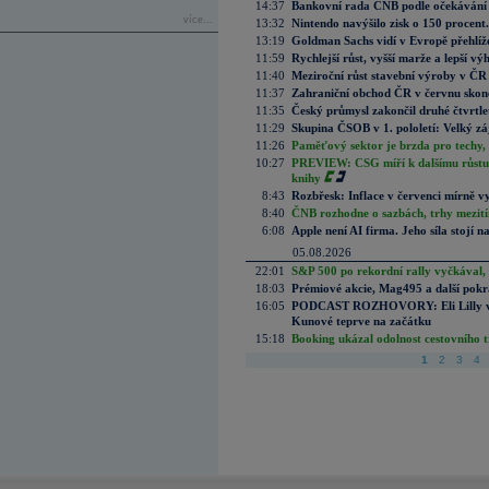
14:37
Bankovní rada ČNB podle očekávání 
více...
13:32
Nintendo navýšilo zisk o 150 procen
13:19
Goldman Sachs vidí v Evropě přehlíže
11:59
Rychlejší růst, vyšší marže a lepší v
11:40
Meziroční růst stavební výroby v ČR
11:37
Zahraniční obchod ČR v červnu skonč
11:35
Český průmysl zakončil druhé čtvrtlet
11:29
Skupina ČSOB v 1. pololetí: Velký zá
11:26
Paměťový sektor je brzda pro techy,
10:27
PREVIEW: CSG míří k dalšímu růstu.
knihy
8:43
Rozbřesk: Inflace v červenci mírně v
8:40
ČNB rozhodne o sazbách, trhy mezitím
6:08
Apple není AI firma. Jeho síla stojí n
05.08.2026
22:01
S&P 500 po rekordní rally vyčkával,
18:03
Prémiové akcie, Mag495 a další pokr
16:05
PODCAST ROZHOVORY: Eli Lilly vs. 
Kunové teprve na začátku
15:18
Booking ukázal odolnost cestovního trh
1
2
3
4