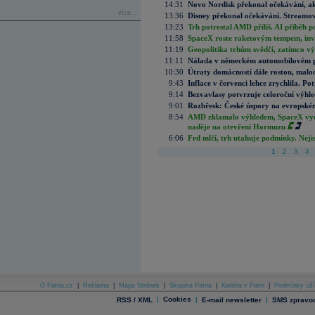
14:31
Novo Nordisk překonal očekávání, akci
více...
13:36
Disney překonal očekávání. Streamova
13:23
Trh potrestal AMD příliš. AI příběh p
11:58
SpaceX roste raketovým tempem, inves
11:19
Geopolitika trhům svědčí, zatímco v
11:11
Nálada v německém automobilovém prů
10:30
Útraty domácností dále rostou, malo
9:43
Inflace v červenci lehce zrychlila. Pot
9:14
Bezvavlasy potvrzuje celoroční výhl
9:01
Rozbřesk: České úspory na evropském
8:54
AMD zklamalo výhledem, SpaceX vydě
naděje na otevření Hormuzu
6:06
Fed mlčí, trh utahuje podmínky. Nejis
1
2
3
4
O Patria.cz
|
Reklama
|
Mapa Stránek
|
Skupina Patria
|
Kariéra v Patrii
|
Podmínky uží
|
Cookies
|
|
RSS / XML
E-mail newsletter
SMS zpravod