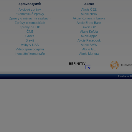
Zpravodajství:
Akcie:
Akciové zprávy
Akcie ČEZ
Ekonomické zprávy
Akcie NWR
Zprávy o měnách a sazbách
Akcie Komerční banka
Zprávy o komoditách
Akcie Erste Bank
Zprávy o HDP
Akcie O2
ČNB
Akcie Kofola
Grexit
Akcie Apple
Brexit
Akcie Facebook
Volby v USA
Akcie BMW
Video zpravodajství
Akcie GE
Investiční komentáře
Akcie Moneta
Tvorba apl