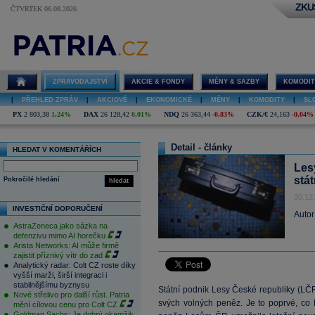
ZKU
ČTVRTEK 06.08.2026
ZPRAVODAJSTVÍ
AKCIE & FONDY
MĚNY & SAZBY
KOMODIT
|
PŘEHLED ZPRÁV
|
AKCIOVÉ
|
EKONOMICKÉ
|
MĚNY
|
KOMODITY
|
SL
PX
2 803,38
1,24%
DAX
26 128,42
0,01%
NDQ
26 363,44
-0,83%
CZK/€
24,163
-0,04%
Detail - články
HLEDAT V KOMENTÁŘÍCH
Les
stá
Pokročilé hledání
hledat
30.12
INVESTIČNÍ DOPORUČENÍ
Autor
AstraZeneca jako sázka na
defenzivu mimo AI horečku
Arista Networks: AI může firmě
zajistit příznivý vítr do zad
Analytický radar: Colt CZ roste díky
vyšší marži, širší integraci i
stabilnějšímu byznysu
Státní podnik Lesy České republiky (LČR
Nové střelivo pro další růst. Patria
svých volných peněz. Je to poprvé, co 
mění cílovou cenu pro Colt CZ
Goldman Sachs: Je dobrý okamžik