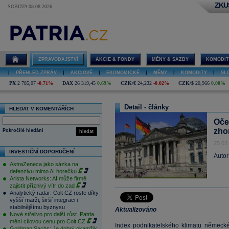
ZKU
SOBOTA 08.08.2026
ZPRAVODAJSTVÍ
AKCIE & FONDY
MĚNY & SAZBY
KOMODIT
|
PŘEHLED ZPRÁV
|
AKCIOVÉ
|
EKONOMICKÉ
|
MĚNY
|
KOMODITY
|
SL
PX
2 785,07
-0,71%
DAX
26 319,45
0,69%
CZK/€
24,232
-0,02%
CZK/$
20,966
0,00%
Detail - články
HLEDAT V KOMENTÁŘÍCH
Oče
zhor
Pokročilé hledání
hledat
25.03
INVESTIČNÍ DOPORUČENÍ
Autor
AstraZeneca jako sázka na
defenzivu mimo AI horečku
Arista Networks: AI může firmě
zajistit příznivý vítr do zad
Analytický radar: Colt CZ roste díky
vyšší marži, širší integraci i
stabilnějšímu byznysu
Aktualizováno
Nové střelivo pro další růst. Patria
mění cílovou cenu pro Colt CZ
Index podnikatelského klimatu německéh
Goldman Sachs: Je dobrý okamžik