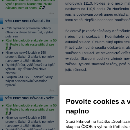
únorových 111,3. Pokles je o něco mál
využít poklesu Microsoftu. Nvidia
dál tahounem AI boomu
nastaven na 110,9 bodu. Za zhoršením 
více...
jejichž očekávání oproti únoru ochladla.
tomu se dál zlepšilo hodnocení současné
VÝSLEDKY SPOLEČNOSTÍ - ČR
CSG výrazně překonala odhady.
Sektorově je zhoršení nálady vidět všu
Obranná divize táhne růst, výhled
potvrzen
i přes horší očekávání. Podnikatelé v
Růst MercadoLibre akceleruje na 50
aktuální situace. Celkem silný optimismu
%. Podle trhu ale roste příliš draze
Právě zde hodně spadla očekávání, al
Nintendo navýšilo zisk o 150
současnou situací. Ve stavebnictví v bře
procent. Switch 2 a Mario pomohly
výhledu. Stavební podniky zřejmě nevi
navzdory dražším čipům
začátku typické stavební sezóny, poté 
Rychlejší růst, vyšší marže a lepší
výhled. Lilly překonává Novo
jejich činnost.
Nordisk
Skupina ČSOB v 1. pololetí: Velký
zájem o financování vlastního
bydlení
více...
VÝSLEDKY SPOLEČNOSTÍ - SVĚT
Povolte cookies a 
Růst MercadoLibre akceleruje na 50
naplno
%. Podle trhu ale roste příliš draze
Nintendo navýšilo zisk o 150
Stačí kliknout na tlačítko „Souhla
procent. Switch 2 a Mario pomohly
navzdory dražším čipům
skupinu ČSOB a vybrané třetí stran
Rychlejší růst, vyšší marže a lepší