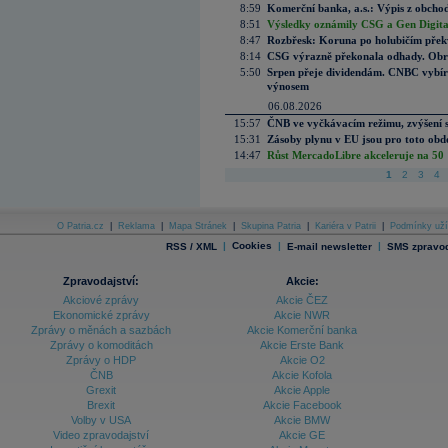
8:59
Komerční banka, a.s.: Výpis z obchod
8:51
Výsledky oznámily CSG a Gen Digital
8:47
Rozbřesk: Koruna po holubičím přek
8:14
CSG výrazně překonala odhady. Obran
5:50
Srpen přeje dividendám. CNBC vybírá
výnosem
06.08.2026
15:57
ČNB ve vyčkávacím režimu, zvýšení s
15:31
Zásoby plynu v EU jsou pro toto obdo
14:47
Růst MercadoLibre akceleruje na 50 %
1
2
3
4
O Patria.cz
|
Reklama
|
Mapa Stránek
|
Skupina Patria
|
Kariéra v Patrii
|
Podmínky uží
|
Cookies
|
|
RSS / XML
E-mail newsletter
SMS zpravod
Zpravodajství:
Akcie:
Akciové zprávy
Akcie ČEZ
Ekonomické zprávy
Akcie NWR
Zprávy o měnách a sazbách
Akcie Komerční banka
Zprávy o komoditách
Akcie Erste Bank
Zprávy o HDP
Akcie O2
ČNB
Akcie Kofola
Grexit
Akcie Apple
Brexit
Akcie Facebook
Volby v USA
Akcie BMW
Video zpravodajství
Akcie GE