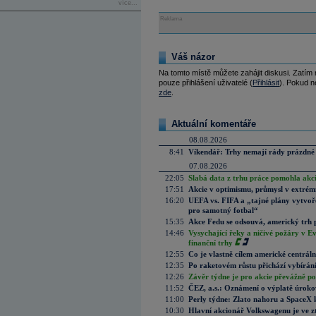
více...
Reklama
Váš názor
Na tomto místě můžete zahájit diskusi. Zatím
pouze přihlášení uživatelé (
Přihlásit
). Pokud ne
zde
.
Aktuální komentáře
08.08.2026
8:41
Víkendář: Trhy nemají rády prázdné 
07.08.2026
22:05
Slabá data z trhu práce pomohla akc
17:51
Akcie v optimismu, průmysl v extrémn
16:20
UEFA vs. FIFA a „tajné plány vytvoř
pro samotný fotbal“
15:35
Akce Fedu se odsouvá, americký trh 
14:46
Vysychající řeky a ničivé požáry v E
finanční trhy
12:55
Co je vlastně cílem americké centrál
12:35
Po raketovém růstu přichází vybírán
12:26
Závěr týdne je pro akcie převážně po
11:52
ČEZ, a.s.: Oznámení o výplatě úrok
11:00
Perly týdne: Zlato nahoru a SpaceX 
10:30
Hlavní akcionář Volkswagenu je ve z