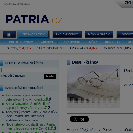
ZKU
SOBOTA 08.08.2026
ZPRAVODAJSTVÍ
AKCIE & FONDY
MĚNY & SAZBY
KOMODIT
|
PŘEHLED ZPRÁV
|
AKCIOVÉ
|
EKONOMICKÉ
|
MĚNY
|
KOMODITY
|
SL
PX
2 785,07
-0,71%
DAX
26 319,45
0,69%
CZK/€
24,224
-0,02%
CZK/$
20,959
0,00%
Detail - články
HLEDAT V KOMENTÁŘÍCH
Pol
Pokročilé hledání
hledat
14.08
Autor
INVESTIČNÍ DOPORUČENÍ
AstraZeneca jako sázka na
defenzivu mimo AI horečku
Arista Networks: AI může firmě
zajistit příznivý vítr do zad
Analytický radar: Colt CZ roste díky
vyšší marži, širší integraci i
stabilnějšímu byznysu
Nové střelivo pro další růst. Patria
mění cílovou cenu pro Colt CZ
Hospodářský růst v Polsku, dle předb
Goldman Sachs: Je dobrý okamžik