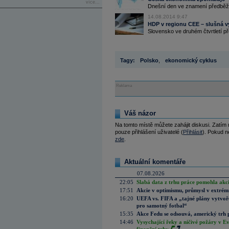
více...
Dnešní den ve znamení předběžn
14.08.2014 9:47
HDP v regionu CEE – slušná vý
Slovensko ve druhém čtvrtletí př
Tagy:
Polsko
,
ekonomický cyklus
Reklama
Váš názor
Na tomto místě můžete zahájit diskusi. Zatím
pouze přihlášení uživatelé (
Přihlásit
). Pokud ne
zde
.
Aktuální komentáře
07.08.2026
22:05
Slabá data z trhu práce pomohla akc
17:51
Akcie v optimismu, průmysl v extrémn
16:20
UEFA vs. FIFA a „tajné plány vytvoř
pro samotný fotbal“
15:35
Akce Fedu se odsouvá, americký trh 
14:46
Vysychající řeky a ničivé požáry v E