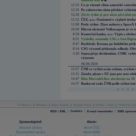
finanční trhy
12:55
Co je vlastně cílem americké centrál
12:35
Po raketovém růstu přichází vybírán
12:26
Závěr týdne je pro akcie převážně po
11:52
ČEZ, a.s.: Oznámení o výplatě úrok
11:00
Perly týdne: Zlato nahoru a SpaceX 
10:30
Hlavní akcionář Volkswagenu je ve z
8:59
Komerční banka, a.s.: Výpis z obchod
8:51
Výsledky oznámily CSG a Gen Digital
8:47
Rozbřesk: Koruna po holubičím přek
8:14
CSG výrazně překonala odhady. Obran
5:50
Srpen přeje dividendám. CNBC vybírá
výnosem
06.08.2026
15:57
ČNB ve vyčkávacím režimu, zvýšení s
15:31
Zásoby plynu v EU jsou pro toto obdo
14:47
Růst MercadoLibre akceleruje na 50 %
14:37
Bankovní rada ČNB podle očekávání 
1
2
3
4
O Patria.cz
|
Reklama
|
Mapa Stránek
|
Skupina Patria
|
Kariéra v Patrii
|
Podmínky uží
|
Cookies
|
|
RSS / XML
E-mail newsletter
SMS zpravod
Zpravodajství:
Akcie:
Akciové zprávy
Akcie ČEZ
Ekonomické zprávy
Akcie NWR