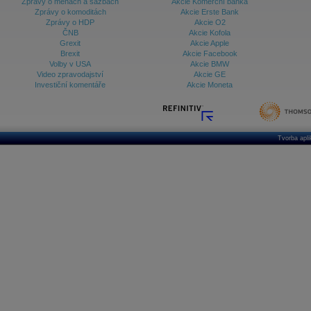
Zprávy o měnách a sazbách
Akcie Komerční banka
Zprávy o komoditách
Akcie Erste Bank
Zprávy o HDP
Akcie O2
ČNB
Akcie Kofola
Grexit
Akcie Apple
Brexit
Akcie Facebook
Volby v USA
Akcie BMW
Video zpravodajství
Akcie GE
Investiční komentáře
Akcie Moneta
Tvorba apl