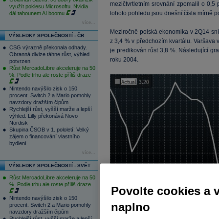
mezičtvrtletním srovnání zpomalil o 0,5
využít poklesu Microsoftu. Nvidia
tohoto pohledu jsou dnešní čísla mírně p
dál tahounem AI boomu
více...
Meziročně polská ekonomika v 2Q14 sníž
VÝSLEDKY SPOLEČNOSTÍ - ČR
z 3,4 % v předchozím kvartálu. Varšava v
CSG výrazně překonala odhady.
je predikován růst 3,8 %. Následující gr
Obranná divize táhne růst, výhled
roku 2004.
potvrzen
Růst MercadoLibre akceleruje na 50
%. Podle trhu ale roste příliš draze
Nintendo navýšilo zisk o 150
procent. Switch 2 a Mario pomohly
navzdory dražším čipům
Rychlejší růst, vyšší marže a lepší
výhled. Lilly překonává Novo
Nordisk
Skupina ČSOB v 1. pololetí: Velký
zájem o financování vlastního
bydlení
více...
VÝSLEDKY SPOLEČNOSTÍ - SVĚT
Růst MercadoLibre akceleruje na 50
%. Podle trhu ale roste příliš draze
Povolte cookies a 
Nintendo navýšilo zisk o 150
naplno
procent. Switch 2 a Mario pomohly
navzdory dražším čipům
I přes horší čísla, jak v meziročním, tak
Rychlejší růst, vyšší marže a lepší