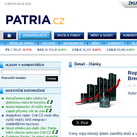
ZKU
SOBOTA 08.08.2026
ZPRAVODAJSTVÍ
AKCIE & FONDY
MĚNY & SAZBY
KOMODIT
|
PŘEHLED ZPRÁV
|
AKCIOVÉ
|
EKONOMICKÉ
|
MĚNY
|
KOMODITY
|
SL
PX
2 785,07
-0,71%
DAX
26 319,45
0,69%
CZK/€
24,232
-0,02%
CZK/$
20,966
0,00%
Detail - články
HLEDAT V KOMENTÁŘÍCH
Rop
Bre
Pokročilé hledání
hledat
08.09
INVESTIČNÍ DOPORUČENÍ
Autor
AstraZeneca jako sázka na
defenzivu mimo AI horečku
Arista Networks: AI může firmě
zajistit příznivý vítr do zad
Analytický radar: Colt CZ roste díky
vyšší marži, širší integraci i
stabilnějšímu byznysu
Nové střelivo pro další růst. Patria
mění cílovou cenu pro Colt CZ
Ceny ropy minulý týden zamířily dolů a 
Goldman Sachs: Je dobrý okamžik