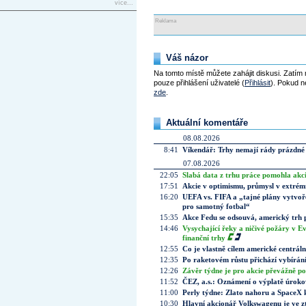
více...
Reklama
Váš názor
Na tomto místě můžete zahájit diskusi. Zatím
pouze přihlášení uživatelé (
Přihlásit
). Pokud ne
zde
.
Aktuální komentáře
08.08.2026
8:41
Víkendář: Trhy nemají rády prázdné 
07.08.2026
22:05
Slabá data z trhu práce pomohla akc
17:51
Akcie v optimismu, průmysl v extrémn
16:20
UEFA vs. FIFA a „tajné plány vytvoř
pro samotný fotbal“
15:35
Akce Fedu se odsouvá, americký trh 
14:46
Vysychající řeky a ničivé požáry v E
finanční trhy
12:55
Co je vlastně cílem americké centrál
12:35
Po raketovém růstu přichází vybírán
12:26
Závěr týdne je pro akcie převážně po
11:52
ČEZ, a.s.: Oznámení o výplatě úrok
11:00
Perly týdne: Zlato nahoru a SpaceX 
10:30
Hlavní akcionář Volkswagenu je ve z