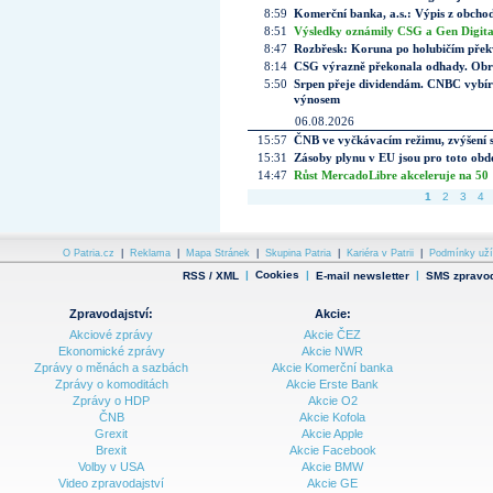
8:59
Komerční banka, a.s.: Výpis z obchod
8:51
Výsledky oznámily CSG a Gen Digital
8:47
Rozbřesk: Koruna po holubičím přek
8:14
CSG výrazně překonala odhady. Obran
5:50
Srpen přeje dividendám. CNBC vybírá
výnosem
06.08.2026
15:57
ČNB ve vyčkávacím režimu, zvýšení s
15:31
Zásoby plynu v EU jsou pro toto obdo
14:47
Růst MercadoLibre akceleruje na 50 %
1
2
3
4
O Patria.cz
|
Reklama
|
Mapa Stránek
|
Skupina Patria
|
Kariéra v Patrii
|
Podmínky uží
|
Cookies
|
|
RSS / XML
E-mail newsletter
SMS zpravod
Zpravodajství:
Akcie:
Akciové zprávy
Akcie ČEZ
Ekonomické zprávy
Akcie NWR
Zprávy o měnách a sazbách
Akcie Komerční banka
Zprávy o komoditách
Akcie Erste Bank
Zprávy o HDP
Akcie O2
ČNB
Akcie Kofola
Grexit
Akcie Apple
Brexit
Akcie Facebook
Volby v USA
Akcie BMW
Video zpravodajství
Akcie GE