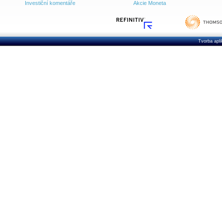
Investiční komentáře
Akcie Moneta
Tvorba apl