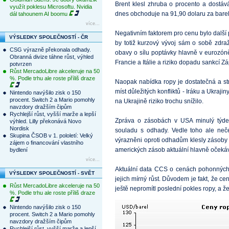
Brent klesl zhruba o procento a dostáv
využít poklesu Microsoftu. Nvidia
dnes obchoduje na 91,90 dolaru za barel
dál tahounem AI boomu
více...
Negativním faktorem pro cenu bylo dalš
VÝSLEDKY SPOLEČNOSTÍ - ČR
by totiž kurzový vývoj sám o sobě zdra
CSG výrazně překonala odhady.
obavy o sílu poptávky hlavně v eurozón
Obranná divize táhne růst, výhled
Francie a Itálie a riziko dopadu sankcí 
potvrzen
Růst MercadoLibre akceleruje na 50
%. Podle trhu ale roste příliš draze
Naopak nabídka ropy je dostatečná a st
míst důležitých konfliktů - Iráku a Ukraj
Nintendo navýšilo zisk o 150
procent. Switch 2 a Mario pomohly
na Ukrajině riziko trochu snížilo.
navzdory dražším čipům
Rychlejší růst, vyšší marže a lepší
Zpráva o zásobách v USA minulý týde
výhled. Lilly překonává Novo
Nordisk
souladu s odhady. Vedle toho ale neč
Skupina ČSOB v 1. pololetí: Velký
výrazněni oproti odhadům klesly zásoby
zájem o financování vlastního
amerických zásob aktuální hlavně očeká
bydlení
více...
Aktuální data CCS o cenách pohonných
VÝSLEDKY SPOLEČNOSTÍ - SVĚT
jejich mírný růst. Důvodem je fakt, že c
Růst MercadoLibre akceleruje na 50
ještě nepromítl poslední pokles ropy, a že 
%. Podle trhu ale roste příliš draze
Nintendo navýšilo zisk o 150
procent. Switch 2 a Mario pomohly
navzdory dražším čipům
Rychlejší růst, vyšší marže a lepší