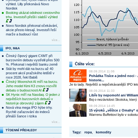
výhled. Lilly překonává Novo
Nordisk
Booking ukázal odolnost cestovního
trhu. Investoři přešli i slabší výhled
Novo Nordisk překonal očekávání,
akcie přesto klesají. Investoři řeší
marže a budoucí růst
více...
IPO, M&A
Čínský čipový gigant CXMT při
burzovním debutu vystřelil přes 500
Čtěte více:
%. Překonal i největší banku země
Stát by mohl dát na burzu až 40
08.09.2014 11:06
procent akcií pražského letiště v
Pohádka Tisíce a jedné noci - 
roce 2028, řekl Babiš
historie...
Čínský Moonshot AI míří na burzu.
Je to tady. Největší a nejočekávanější IPO let
Jeho model Kimi K3 znovu rozvířil
debatu o budoucnosti AI
08.09.2014 11:33
SK Hynix míří na Nasdaq. O jeden z
Libře by nepomohl ani Willia
největších burzovních debutů v
Boj o nezávislost Skotska, který j
historii je obrovský zájem
08.09.2014 14:45
Nová vlna mega IPO hýbe trhy.
15 výroků „věštce z Omahy“ o
Rychlé zařazování do indexů
Warrenu Buffettovi bylo v sobotu 8
přináší šance i rizika
více...
TÝDENNÍ PŘEHLEDY
Tagy:
ropa
,
komodity