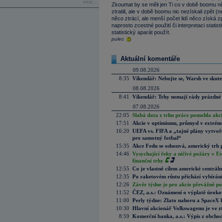
více...
Zkoumat by se měli jen Ti co v době boomu ně
ztratili, ale v době boomu nic nezískali zpět (
něco ztrácí, ale menší počet lidí něco získá zp
naprosto zcestné použití či interpretaci statis
statistický aparát použít.
pulec
Aktuální komentáře
09.08.2026
8:35
Víkendář: Nebojte se, Warsh ve skute
08.08.2026
8:41
Víkendář: Trhy nemají rády prázdné 
07.08.2026
22:05
Slabá data z trhu práce pomohla akc
17:51
Akcie v optimismu, průmysl v extrémn
16:20
UEFA vs. FIFA a „tajné plány vytvoř
pro samotný fotbal“
15:35
Akce Fedu se odsouvá, americký trh 
14:46
Vysychající řeky a ničivé požáry v E
finanční trhy
12:55
Co je vlastně cílem americké centrál
12:35
Po raketovém růstu přichází vybírán
12:26
Závěr týdne je pro akcie převážně po
11:52
ČEZ, a.s.: Oznámení o výplatě úrok
11:00
Perly týdne: Zlato nahoru a SpaceX 
10:30
Hlavní akcionář Volkswagenu je ve z
8:59
Komerční banka, a.s.: Výpis z obchod