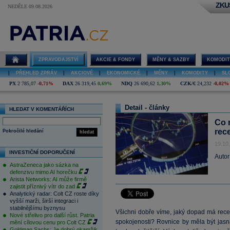
ZKU
NEDĚLE 09.08.2026
ZPRAVODAJSTVÍ
AKCIE & FONDY
MĚNY & SAZBY
KOMODIT
|
PŘEHLED ZPRÁV
|
AKCIOVÉ
|
EKONOMICKÉ
|
MĚNY
|
KOMODITY
|
SL
PX
2 785,07
-0,71%
DAX
26 319,45
0,69%
NDQ
26 690,62
1,30%
CZK/€
24,232
-0,02%
Detail - články
HLEDAT V KOMENTÁŘÍCH
Co 
rec
Pokročilé hledání
hledat
19.10
INVESTIČNÍ DOPORUČENÍ
Autor
AstraZeneca jako sázka na
defenzivu mimo AI horečku
Arista Networks: AI může firmě
zajistit příznivý vítr do zad
Analytický radar: Colt CZ roste díky
vyšší marži, širší integraci i
stabilnějšímu byznysu
Všichni dobře víme, jaký dopad má rece
Nové střelivo pro další růst. Patria
spokojenosti? Rovnice by měla být jasn
mění cílovou cenu pro Colt CZ
Goldman Sachs: Je dobrý okamžik