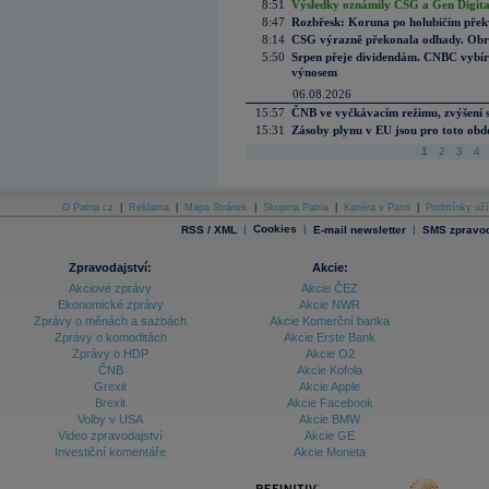
8:51
Výsledky oznámily CSG a Gen Digital
8:47
Rozbřesk: Koruna po holubičím přek
8:14
CSG výrazně překonala odhady. Obran
5:50
Srpen přeje dividendám. CNBC vybírá
výnosem
06.08.2026
15:57
ČNB ve vyčkávacím režimu, zvýšení s
15:31
Zásoby plynu v EU jsou pro toto obdo
1
2
3
4
O Patria.cz
|
Reklama
|
Mapa Stránek
|
Skupina Patria
|
Kariéra v Patrii
|
Podmínky uží
|
Cookies
|
|
RSS / XML
E-mail newsletter
SMS zpravod
Zpravodajství:
Akcie:
Akciové zprávy
Akcie ČEZ
Ekonomické zprávy
Akcie NWR
Zprávy o měnách a sazbách
Akcie Komerční banka
Zprávy o komoditách
Akcie Erste Bank
Zprávy o HDP
Akcie O2
ČNB
Akcie Kofola
Grexit
Akcie Apple
Brexit
Akcie Facebook
Volby v USA
Akcie BMW
Video zpravodajství
Akcie GE
Investiční komentáře
Akcie Moneta