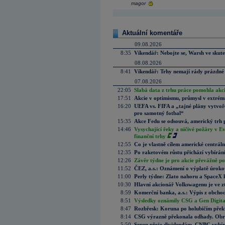
magor
Aktuální komentáře
09.08.2026
8:35
Víkendář: Nebojte se, Warsh ve skute
08.08.2026
8:41
Víkendář: Trhy nemají rády prázdné 
07.08.2026
22:05
Slabá data z trhu práce pomohla akc
17:51
Akcie v optimismu, průmysl v extrémn
16:20
UEFA vs. FIFA a „tajné plány vytvoř
pro samotný fotbal“
15:35
Akce Fedu se odsouvá, americký trh 
14:46
Vysychající řeky a ničivé požáry v E
finanční trhy
12:55
Co je vlastně cílem americké centrál
12:35
Po raketovém růstu přichází vybírán
12:26
Závěr týdne je pro akcie převážně po
11:52
ČEZ, a.s.: Oznámení o výplatě úrok
11:00
Perly týdne: Zlato nahoru a SpaceX 
10:30
Hlavní akcionář Volkswagenu je ve z
8:59
Komerční banka, a.s.: Výpis z obchod
8:51
Výsledky oznámily CSG a Gen Digital
8:47
Rozbřesk: Koruna po holubičím přek
8:14
CSG výrazně překonala odhady. Obran
5:50
Srpen přeje dividendám. CNBC vybírá