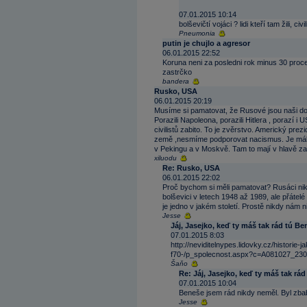
07.01.2015 10:14
bolševičtí vojáci ? lidi kteří tam žili, c
Pneumonia
putin je chujlo a agresor
06.01.2015 22:52
Koruna neni za posledni rok minus 30 procen
zastrčko
bandera
Rusko, USA
06.01.2015 20:19
Musíme si pamatovat, že Rusové jsou naši do
Porazili Napoleona, porazili Hitlera , porazí i
civilistů zabito. To je zvěrstvo. Americký prez
země ,nesmíme podporovat nacismus. Je málo 
v Pekingu a v Moskvě. Tam to mají v hlavě za
xiluodu
Re: Rusko, USA
06.01.2015 22:02
Proč bychom si měli pamatovat? Rusáci nikdy
bolševici v letech 1948 až 1989, ale přátelé
je jedno v jakém století. Prostě nikdy nám 
Jesse
Jáj, Jasejko, keď ty máš tak rád tú B
07.01.2015 8:03
http://neviditelnypes.lidovky.cz/historie-j
f70-/p_spolecnost.aspx?c=A081027_23
Šaňo
Re: Jáj, Jasejko, keď ty máš tak rá
07.01.2015 10:04
Beneše jsem rád nikdy neměl. Byl zba
Jesse