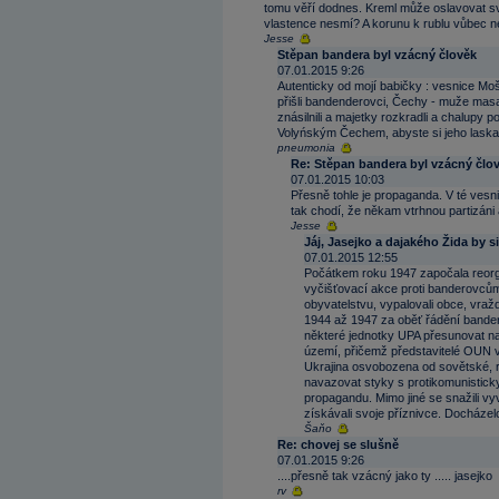
tomu věří dodnes. Kreml může oslavovat své
vlastence nesmí? A korunu k rublu vůbec ne
Jesse
Stěpan bandera byl vzácný člověk
07.01.2015 9:26
Autenticky od mojí babičky : vesnice M
přišli bandenderovci, Čechy - muže masa
znásilnili a majetky rozkradli a chalupy 
Volyńským Čechem, abyste si jeho laskavo
pneumonia
Re: Stěpan bandera byl vzácný člo
07.01.2015 10:03
Přesně tohle je propaganda. V té vesnici
tak chodí, že někam vtrhnou partizáni 
Jesse
Jáj, Jasejko a dajakého Žida by si
07.01.2015 12:55
Počátkem roku 1947 započala reorga
vyčišťovací akce proti banderovcům, k
obyvatelstvu, vypalovali obce, vraždil
1944 až 1947 za oběť řádění bander
některé jednotky UPA přesunovat na
území, přičemž představitelé OUN věř
Ukrajina osvobozena od sovětské, r
navazovat styky s protikomunisticky
propagandu. Mimo jiné se snažili v
získávali svoje příznivce. Docháze
Šaňo
Re: chovej se slušně
07.01.2015 9:26
....přesně tak vzácný jako ty ..... jasejko
rv