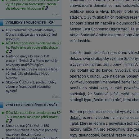
využít poklesu Microsoftu. Nvidia
znovuzískání dominance nad celosvět
dál tahounem AI boomu
politické moci a vlivu. Museli proto
více...
státech. S 13 % globálních ropných rezer
VÝSLEDKY SPOLEČNOSTÍ - ČR
schopni získat trh nazpět a dlouhodobě 
Middle East Economic Digest tvrdí, že j
CSG výrazně překonala odhady.
Obranná divize táhne růst, výhled
aktivit Saúdské Arábie moderní doby. A 
potvrzen
cílů dosáhla.
Růst MercadoLibre akceleruje na 50
%. Podle trhu ale roste příliš draze
Jestliže bude skutečně dosaženo vítězst
Nintendo navýšilo zisk o 150
dokáže svůj strategický význam Spojeným
procent. Switch 2 a Mario pomohly
a zvýší tlak na Írán. Její „ropný“ ministr 
navzdory dražším čipům
Rychlejší růst, vyšší marže a lepší
věc dotáhl až do konce. Vyvolává toti
výhled. Lilly překonává Novo
operation Council. Zde najdeme Spojené
Nordisk
výjimkou poslední jmenované země jsou 
Skupina ČSOB v 1. pololetí: Velký
zájem o financování vlastního
peněz do státní kasy a také pokračová
bydlení
spekulují, že Saúdové ještě zvýší svou
více...
strategii typu „Berlín, nebo nic“, která ch
VÝSLEDKY SPOLEČNOSTÍ - SVĚT
Během posledních deseti let vysokých
Růst MercadoLibre akceleruje na 50
%. Podle trhu ale roste příliš draze
dolarů
rezerv. Ty budou nyní rychle klesa
Talal, který je jedním z největších boháčů
Nintendo navýšilo zisk o 150
názoru může mít pro ekonomiku této zem
procent. Switch 2 a Mario pomohly
navzdory dražším čipům
ropy
dlouhodobý, čerpání rezerv by sku
Rychlejší růst, vyšší marže a lepší