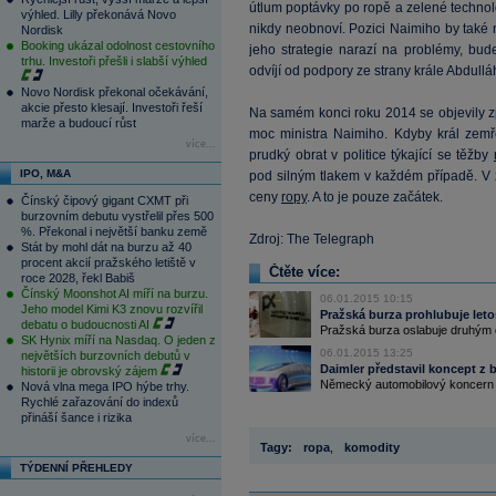
útlum poptávky po ropě a zelené technol
výhled. Lilly překonává Novo
nikdy neobnoví. Pozici Naimiho by také 
Nordisk
Booking ukázal odolnost cestovního
jeho strategie narazí na problémy, bud
trhu. Investoři přešli i slabší výhled
odvíjí od podpory ze strany krále Abdulláh
Novo Nordisk překonal očekávání,
akcie přesto klesají. Investoři řeší
Na samém konci roku 2014 se objevily zp
marže a budoucí růst
moc ministra Naimiho. Kdyby král zemř
více...
prudký obrat v politice týkající se těžby
IPO, M&A
pod silným tlakem v každém případě. V 
ceny
ropy
. A to je pouze začátek.
Čínský čipový gigant CXMT při
burzovním debutu vystřelil přes 500
%. Překonal i největší banku země
Zdroj: The Telegraph
Stát by mohl dát na burzu až 40
procent akcií pražského letiště v
Čtěte více:
roce 2028, řekl Babiš
Čínský Moonshot AI míří na burzu.
06.01.2015 10:15
Jeho model Kimi K3 znovu rozvířil
Pražská burza prohlubuje leto
debatu o budoucnosti AI
Pražská burza oslabuje druhým d
SK Hynix míří na Nasdaq. O jeden z
06.01.2015 13:25
největších burzovních debutů v
Daimler představil koncept z
historii je obrovský zájem
Německý automobilový koncern Dai
Nová vlna mega IPO hýbe trhy.
Rychlé zařazování do indexů
přináší šance i rizika
více...
Tagy:
ropa
,
komodity
TÝDENNÍ PŘEHLEDY