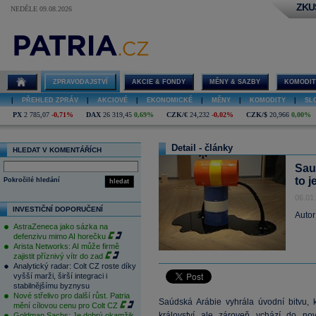
ZKU
NEDĚLE 09.08.2026
ZPRAVODAJSTVÍ
AKCIE & FONDY
MĚNY & SAZBY
KOMODIT
|
PŘEHLED ZPRÁV
|
AKCIOVÉ
|
EKONOMICKÉ
|
MĚNY
|
KOMODITY
|
SL
PX
2 785,07
-0,71%
DAX
26 319,45
0,69%
CZK/€
24,232
-0,02%
CZK/$
20,966
0,00%
Detail - články
HLEDAT V KOMENTÁŘÍCH
Sau
to j
Pokročilé hledání
hledat
06.01
INVESTIČNÍ DOPORUČENÍ
Autor
AstraZeneca jako sázka na
defenzivu mimo AI horečku
Arista Networks: AI může firmě
zajistit příznivý vítr do zad
Analytický radar: Colt CZ roste díky
vyšší marži, širší integraci i
stabilnějšímu byznysu
Nové střelivo pro další růst. Patria
Saúdská Arábie vyhrála úvodní bitvu, k
mění cílovou cenu pro Colt CZ
království ale zároveň vchází do no
Goldman Sachs: Je dobrý okamžik