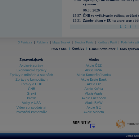
výnosem
06.08.2026
15:57
ČNB ve vyčkávacím režimu, zvýšení s
15:31
Zásoby plynu v EU jsou pro toto obdo
1
2
3
4
O Patria.cz
|
Reklama
|
Mapa Stránek
|
Skupina Patria
|
Kariéra v Patrii
|
Podmínky uží
|
Cookies
|
|
RSS / XML
E-mail newsletter
SMS zpravod
Zpravodajství:
Akcie:
Akciové zprávy
Akcie ČEZ
Ekonomické zprávy
Akcie NWR
Zprávy o měnách a sazbách
Akcie Komerční banka
Zprávy o komoditách
Akcie Erste Bank
Zprávy o HDP
Akcie O2
ČNB
Akcie Kofola
Grexit
Akcie Apple
Brexit
Akcie Facebook
Volby v USA
Akcie BMW
Video zpravodajství
Akcie GE
Investiční komentáře
Akcie Moneta
Tvorba apl