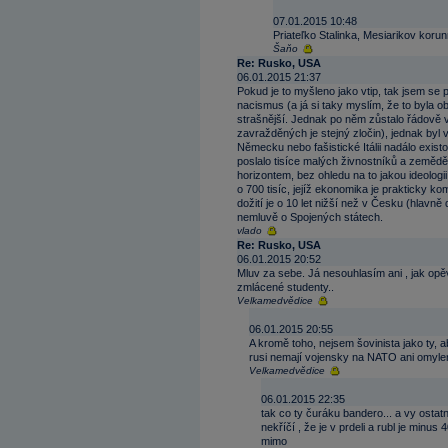
07.01.2015 10:48
Priateľko Stalinka, Mesiarikov korunn
Šaňo
Re: Rusko, USA
06.01.2015 21:37
Pokud je to myšleno jako vtip, tak jsem se po
nacismus (a já si taky myslím, že to byla 
strašnější. Jednak po něm zůstalo řádově ví
zavražděných je stejný zločin), jednak byl v
Německu nebo fašistické Itálii nadálo exis
poslalo tisíce malých živnostníků a zemědě
horizontem, bez ohledu na to jakou ideolog
o 700 tisíc, jejíž ekonomika je prakticky k
dožití je o 10 let nižší než v Česku (hlav
nemluvě o Spojených státech.
vlado
Re: Rusko, USA
06.01.2015 20:52
Mluv za sebe. Já nesouhlasím ani , jak opěv
zmlácené studenty..
Velkamedvědice
06.01.2015 20:55
A kromě toho, nejsem šovinista jako ty,
rusi nemají vojensky na NATO ani omylem
Velkamedvědice
06.01.2015 22:35
tak co ty čuráku bandero... a vy ostat
nekříčí , že je v prdeli a rubl je minus
mimo