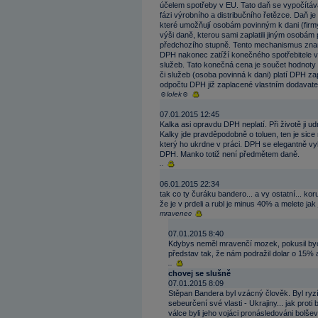
účelem spotřeby v EU. Tato daň se vypočítáv
fázi výrobního a distribučního řetězce. Daň j
které umožňují osobám povinným k dani (firm
výši daně, kterou sami zaplatili jiným osob
předchozího stupně. Tento mechanismus znamen
DPH nakonec zatíží konečného spotřebitele v
služeb. Tato konečná cena je součet hodnoty 
či služeb (osoba povinná k dani) platí DPH za
odpočtu DPH již zaplacené vlastním dodavate
☺lolek☺
07.01.2015 12:45
Kalka asi opravdu DPH neplatí. Při životě ji u
Kalky jde pravděpodobně o toluen, ten je sic
který ho ukrdne v práci. DPH se elegantně vy
DPH. Manko totiž není předmětem daně.
..
06.01.2015 22:34
tak co ty čuráku bandero... a vy ostatní... ko
že je v prdeli a rubl je minus 40% a melete jak
mravenec
07.01.2015 8:40
Kdybys neměl mravenčí mozek, pokusil bych s
představ tak, že nám podražil dolar o 15%
..
chovej se slušně
07.01.2015 8:09
Stěpan Bandera byl vzácný člověk. Byl ryzí
sebeurčení své vlasti - Ukrajiny... jak pro
válce byli jeho vojáci pronásledováni bolšev