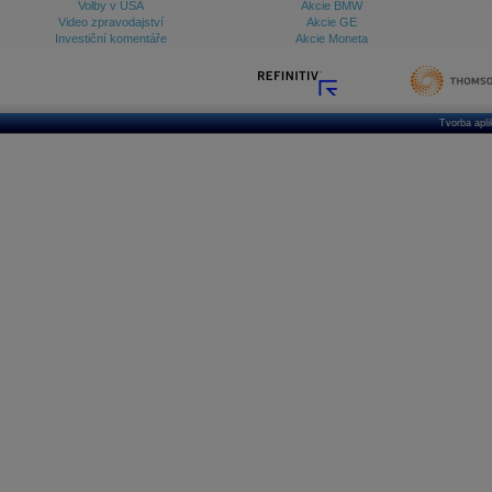
Volby v USA
Akcie BMW
Video zpravodajství
Akcie GE
Investiční komentáře
Akcie Moneta
Tvorba apl