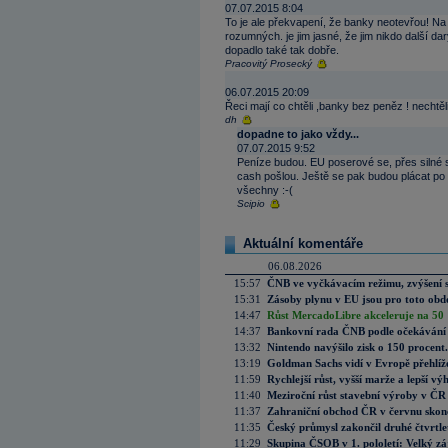
07.07.2015 8:04
To je ale překvapení, že banky neotevřou! Na
rozumných. je jim jasné, že jim nikdo další da
dopadlo také tak dobře.
Pracovitý Prosecký
06.07.2015 20:09
Řeci mají co chtěli ,banky bez peněz ! nechtěl
dh
dopadne to jako vždy...
07.07.2015 9:52
Peníze budou. EU poserové se, přes silné 
cash pošlou. Ještě se pak budou plácat po ra
všechny :-(
Scipio
Aktuální komentáře
06.08.2026
15:57
ČNB ve vyčkávacím režimu, zvýšení s
15:31
Zásoby plynu v EU jsou pro toto obdo
14:47
Růst MercadoLibre akceleruje na 50 %
14:37
Bankovní rada ČNB podle očekávání 
13:32
Nintendo navýšilo zisk o 150 procen
13:19
Goldman Sachs vidí v Evropě přehlíže
11:59
Rychlejší růst, vyšší marže a lepší v
11:40
Meziroční růst stavební výroby v ČR
11:37
Zahraniční obchod ČR v červnu skonč
11:35
Český průmysl zakončil druhé čtvrtlet
11:29
Skupina ČSOB v 1. pololetí: Velký zá