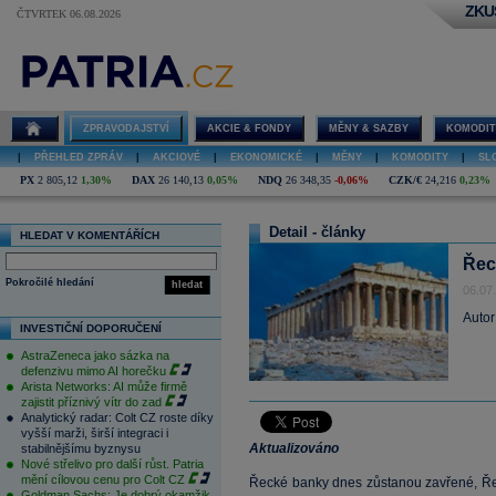
ZKU
ČTVRTEK 06.08.2026
ZPRAVODAJSTVÍ
AKCIE & FONDY
MĚNY & SAZBY
KOMODIT
|
PŘEHLED ZPRÁV
|
AKCIOVÉ
|
EKONOMICKÉ
|
MĚNY
|
KOMODITY
|
SL
PX
2 805,12
1,30%
DAX
26 140,13
0,05%
NDQ
26 348,35
-0,06%
CZK/€
24,216
0,23%
Detail - články
HLEDAT V KOMENTÁŘÍCH
Řec
Pokročilé hledání
hledat
06.07
Autor
INVESTIČNÍ DOPORUČENÍ
AstraZeneca jako sázka na
defenzivu mimo AI horečku
Arista Networks: AI může firmě
zajistit příznivý vítr do zad
Analytický radar: Colt CZ roste díky
vyšší marži, širší integraci i
Aktualizováno
stabilnějšímu byznysu
Nové střelivo pro další růst. Patria
mění cílovou cenu pro Colt CZ
Řecké banky dnes zůstanou zavřené, Ře
Goldman Sachs: Je dobrý okamžik