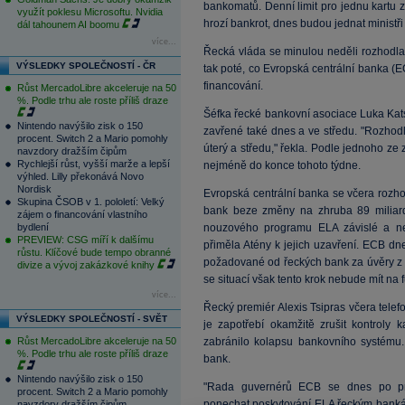
bankomatů. Denní limit pro jednu kartu 
využít poklesu Microsoftu. Nvidia
hrozí bankrot, dnes budou jednat ministři
dál tahounem AI boomu
více...
Řecká vláda se minulou neděli rozhodla 
VÝSLEDKY SPOLEČNOSTÍ - ČR
tak poté, co Evropská centrální banka 
financování.
Růst MercadoLibre akceleruje na 50
%. Podle trhu ale roste příliš draze
Šéfka řecké bankovní asociace Luka Kat
Nintendo navýšilo zisk o 150
zavřené také dnes a ve středu. "Rozhodl
procent. Switch 2 a Mario pomohly
úterý a středu," řekla. Podle jednoho z
navzdory dražším čipům
Rychlejší růst, vyšší marže a lepší
nejméně do konce tohoto týdne.
výhled. Lilly překonává Novo
Nordisk
Evropská centrální banka se včera rozh
Skupina ČSOB v 1. pololetí: Velký
bank beze změny na zhruba 89 miliard
zájem o financování vlastního
bydlení
nouzového programu ELA závislé a n
PREVIEW: CSG míří k dalšímu
přiměla Atény k jejich uzavření. ECB dn
růstu. Klíčové bude tempo obranné
požadované od řeckých bank za úvěry z
divize a vývoj zakázkové knihy
se situací však tento krok nebude mít n
více...
Řecký premiér Alexis Tsipras včera tele
VÝSLEDKY SPOLEČNOSTÍ - SVĚT
je zapotřebí okamžitě zrušit kontroly
Růst MercadoLibre akceleruje na 50
zabránilo kolapsu bankovního systému. O
%. Podle trhu ale roste příliš draze
bank.
Nintendo navýšilo zisk o 150
"Rada guvernérů ECB se dnes po pro
procent. Switch 2 a Mario pomohly
ponechat poskytování ELA řeckým bankám
navzdory dražším čipům