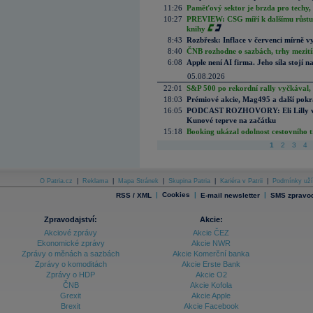
11:26
Paměťový sektor je brzda pro techy,
10:27
PREVIEW: CSG míří k dalšímu růstu.
knihy
8:43
Rozbřesk: Inflace v červenci mírně v
8:40
ČNB rozhodne o sazbách, trhy mezitím
6:08
Apple není AI firma. Jeho síla stojí n
05.08.2026
22:01
S&P 500 po rekordní rally vyčkával,
18:03
Prémiové akcie, Mag495 a další pokr
16:05
PODCAST ROZHOVORY: Eli Lilly vs. 
Kunové teprve na začátku
15:18
Booking ukázal odolnost cestovního trh
1
2
3
4
O Patria.cz
|
Reklama
|
Mapa Stránek
|
Skupina Patria
|
Kariéra v Patrii
|
Podmínky uží
|
Cookies
|
|
RSS / XML
E-mail newsletter
SMS zpravod
Zpravodajství:
Akcie:
Akciové zprávy
Akcie ČEZ
Ekonomické zprávy
Akcie NWR
Zprávy o měnách a sazbách
Akcie Komerční banka
Zprávy o komoditách
Akcie Erste Bank
Zprávy o HDP
Akcie O2
ČNB
Akcie Kofola
Grexit
Akcie Apple
Brexit
Akcie Facebook