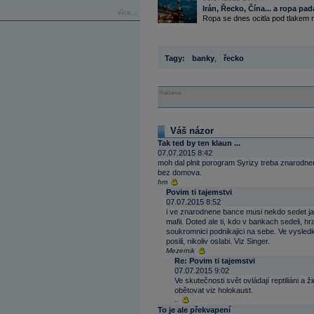
Irán, Řecko, Čína... a ropa pa
více...
Ropa se dnes ocitla pod tlakem n
Tagy:
banky
,
řecko
Reklama
Váš názor
Tak ted by ten klaun ...
07.07.2015 8:42
moh dal plnit porogram Syrizy treba znarodnen
bez domova.
hm
Povim ti tajemstvi
07.07.2015 8:52
i ve znarodnene bance musi nekdo sedet ja
mafii. Doted ale ti, kdo v bankach sedeli, hr
soukromnici podnikajici na sebe. Ve vysl
posili, nikoliv oslabi. Viz Singer.
Mezernik
Re: Povim ti tajemstvi
07.07.2015 9:02
Ve skutečnosti svět ovládají reptiliáni a 
obětovat viz holokaust.
..
To je ale překvapení