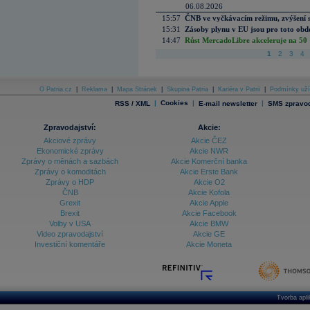
06.08.2026
15:57
ČNB ve vyčkávacím režimu, zvýšení s
15:31
Zásoby plynu v EU jsou pro toto obdo
14:47
Růst MercadoLibre akceleruje na 50 %
1
2
3
4
O Patria.cz
|
Reklama
|
Mapa Stránek
|
Skupina Patria
|
Kariéra v Patrii
|
Podmínky uží
|
Cookies
|
|
RSS / XML
E-mail newsletter
SMS zpravod
Zpravodajství:
Akcie:
Akciové zprávy
Akcie ČEZ
Ekonomické zprávy
Akcie NWR
Zprávy o měnách a sazbách
Akcie Komerční banka
Zprávy o komoditách
Akcie Erste Bank
Zprávy o HDP
Akcie O2
ČNB
Akcie Kofola
Grexit
Akcie Apple
Brexit
Akcie Facebook
Volby v USA
Akcie BMW
Video zpravodajství
Akcie GE
Investiční komentáře
Akcie Moneta
Tvorba apl