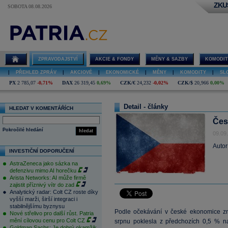
ZKU
SOBOTA 08.08.2026
ZPRAVODAJSTVÍ
AKCIE & FONDY
MĚNY & SAZBY
KOMODIT
|
PŘEHLED ZPRÁV
|
AKCIOVÉ
|
EKONOMICKÉ
|
MĚNY
|
KOMODITY
|
SL
PX
2 785,07
-0,71%
DAX
26 319,45
0,69%
CZK/€
24,232
-0,02%
CZK/$
20,966
0,00%
Detail - články
HLEDAT V KOMENTÁŘÍCH
Čes
Pokročilé hledání
hledat
09.09
Autor
INVESTIČNÍ DOPORUČENÍ
AstraZeneca jako sázka na
defenzivu mimo AI horečku
Arista Networks: AI může firmě
zajistit příznivý vítr do zad
Analytický radar: Colt CZ roste díky
vyšší marži, širší integraci i
stabilnějšímu byznysu
Podle očekávání v české ekonomice z
Nové střelivo pro další růst. Patria
mění cílovou cenu pro Colt CZ
srpnu poklesla z předchozích 0,5 % n
Goldman Sachs: Je dobrý okamžik