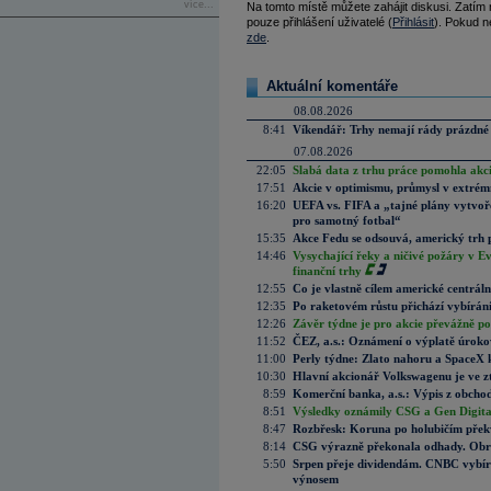
více...
Na tomto místě můžete zahájit diskusi. Zatím
pouze přihlášení uživatelé (
Přihlásit
). Pokud ne
zde
.
Aktuální komentáře
08.08.2026
8:41
Víkendář: Trhy nemají rády prázdné 
07.08.2026
22:05
Slabá data z trhu práce pomohla akc
17:51
Akcie v optimismu, průmysl v extrémn
16:20
UEFA vs. FIFA a „tajné plány vytvoř
pro samotný fotbal“
15:35
Akce Fedu se odsouvá, americký trh 
14:46
Vysychající řeky a ničivé požáry v E
finanční trhy
12:55
Co je vlastně cílem americké centrál
12:35
Po raketovém růstu přichází vybírán
12:26
Závěr týdne je pro akcie převážně po
11:52
ČEZ, a.s.: Oznámení o výplatě úrok
11:00
Perly týdne: Zlato nahoru a SpaceX 
10:30
Hlavní akcionář Volkswagenu je ve z
8:59
Komerční banka, a.s.: Výpis z obchod
8:51
Výsledky oznámily CSG a Gen Digital
8:47
Rozbřesk: Koruna po holubičím přek
8:14
CSG výrazně překonala odhady. Obran
5:50
Srpen přeje dividendám. CNBC vybírá
výnosem