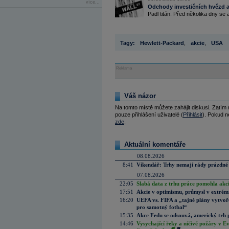
více...
Odchody investičních hvězd a
Padl titán. Před několika dny se 
Tagy:
Hewlett-Packard
,
akcie
,
USA
Reklama
Váš názor
Na tomto místě můžete zahájit diskusi. Zatím
pouze přihlášení uživatelé (
Přihlásit
). Pokud ne
zde
.
Aktuální komentáře
08.08.2026
8:41
Víkendář: Trhy nemají rády prázdné 
07.08.2026
22:05
Slabá data z trhu práce pomohla akc
17:51
Akcie v optimismu, průmysl v extrémn
16:20
UEFA vs. FIFA a „tajné plány vytvoř
pro samotný fotbal“
15:35
Akce Fedu se odsouvá, americký trh 
14:46
Vysychající řeky a ničivé požáry v E