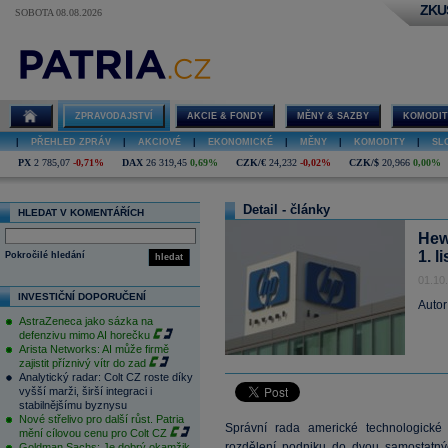
ZKU
SOBOTA 08.08.2026
ZPRAVODAJSTVÍ
AKCIE & FONDY
MĚNY & SAZBY
KOMODIT
|
PŘEHLED ZPRÁV
|
AKCIOVÉ
|
EKONOMICKÉ
|
MĚNY
|
KOMODITY
|
SL
PX
2 785,07
-0,71%
DAX
26 319,45
0,69%
CZK/€
24,232
-0,02%
CZK/$
20,966
0,00%
Detail - články
HLEDAT V KOMENTÁŘÍCH
Hew
1. l
Pokročilé hledání
hledat
01.10
INVESTIČNÍ DOPORUČENÍ
Autor
AstraZeneca jako sázka na
defenzivu mimo AI horečku
Arista Networks: AI může firmě
zajistit příznivý vítr do zad
Analytický radar: Colt CZ roste díky
vyšší marži, širší integraci i
stabilnějšímu byznysu
Nové střelivo pro další růst. Patria
Správní rada americké technologické
mění cílovou cenu pro Colt CZ
rozdělení podniku do dvou samostatný
Goldman Sachs: Je dobrý okamžik