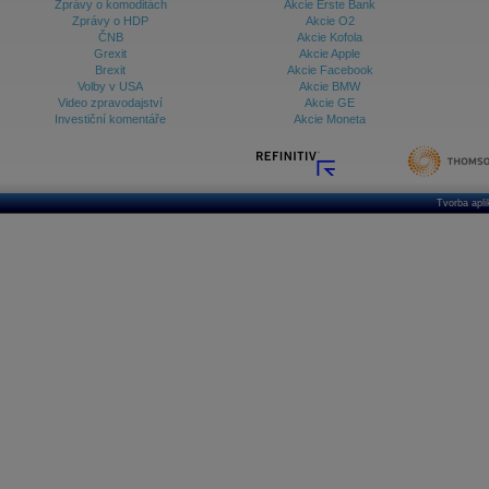
Zprávy o komoditách
Akcie Erste Bank
Zprávy o HDP
Akcie O2
ČNB
Akcie Kofola
Grexit
Akcie Apple
Brexit
Akcie Facebook
Volby v USA
Akcie BMW
Video zpravodajství
Akcie GE
Investiční komentáře
Akcie Moneta
Tvorba apl