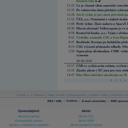
finanční trhy
12:55
Co je vlastně cílem americké centrál
12:35
Po raketovém růstu přichází vybírán
12:26
Závěr týdne je pro akcie převážně po
11:52
ČEZ, a.s.: Oznámení o výplatě úrok
11:00
Perly týdne: Zlato nahoru a SpaceX 
10:30
Hlavní akcionář Volkswagenu je ve z
8:59
Komerční banka, a.s.: Výpis z obchod
8:51
Výsledky oznámily CSG a Gen Digital
8:47
Rozbřesk: Koruna po holubičím přek
8:14
CSG výrazně překonala odhady. Obran
5:50
Srpen přeje dividendám. CNBC vybírá
výnosem
06.08.2026
15:57
ČNB ve vyčkávacím režimu, zvýšení s
15:31
Zásoby plynu v EU jsou pro toto obdo
14:47
Růst MercadoLibre akceleruje na 50 %
1
2
3
4
O Patria.cz
|
Reklama
|
Mapa Stránek
|
Skupina Patria
|
Kariéra v Patrii
|
Podmínky uží
|
Cookies
|
|
RSS / XML
E-mail newsletter
SMS zpravod
Zpravodajství:
Akcie:
Akciové zprávy
Akcie ČEZ
Ekonomické zprávy
Akcie NWR
Zprávy o měnách a sazbách
Akcie Komerční banka