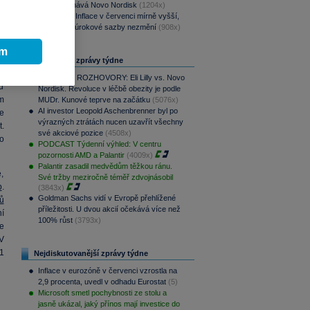
Lilly překonává Novo Nordisk
(1204x)
Rozbřesk: Inflace v červenci mírně vyšší,
ČNB dnes úrokové sazby nezmění
(908x)
a
ím
a
Nejčtenější zprávy týdne
y
PODCAST ROZHOVORY: Eli Lilly vs. Novo
nů
Nordisk. Revoluce v léčbě obezity je podle
m
MUDr. Kunové teprve na začátku
(5076x)
AI investor Leopold Aschenbrenner byl po
e
výrazných ztrátách nucen uzavřít všechny
t.
své akciové pozice
(4508x)
o
PODCAST Týdenní výhled: V centru
pozornosti AMD a Palantir
(4009x)
Palantir zasadil medvědům těžkou ránu.
,
Své tržby meziročně téměř zdvojnásobil
b
.
(3843x)
Goldman Sachs vidí v Evropě přehlížené
ů
příležitosti. U dvou akcií očekává více než
í
100% růst
(3793x)
e
 V
1
Nejdiskutovanější zprávy týdne
Inflace v eurozóně v červenci vzrostla na
2,9 procenta, uvedl v odhadu Eurostat
(5)
Microsoft smetl pochybnosti ze stolu a
jasně ukázal, jaký přínos mají investice do