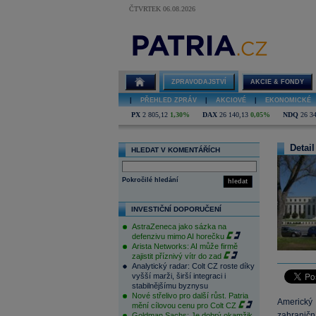
ČTVRTEK 06.08.2026
ZPRAVODAJSTVÍ
AKCIE & FONDY
|
PŘEHLED ZPRÁV
|
AKCIOVÉ
|
EKONOMICKÉ
PX
2 805,12
1,30%
DAX
26 140,13
0,05%
NDQ
26 3
Detail
HLEDAT V KOMENTÁŘÍCH
Pokročilé hledání
hledat
INVESTIČNÍ DOPORUČENÍ
AstraZeneca jako sázka na
defenzivu mimo AI horečku
Arista Networks: AI může firmě
zajistit příznivý vítr do zad
Analytický radar: Colt CZ roste díky
vyšší marži, širší integraci i
stabilnějšímu byznysu
Nové střelivo pro další růst. Patria
Americký
mění cílovou cenu pro Colt CZ
zahraničn
Goldman Sachs: Je dobrý okamžik