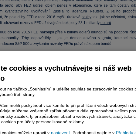
 to proto, aby FED udržel objem peněz v ekonomice, které se tam dostaly dík
 kvantitativního uvolňování. Zjistila to agentura Reuters. Z jejího propočt
vá, že pokud by FED v roce 2016 zvýšil úrokové
sazby
tak, jak se očekává, získa
li udržování rezerv u FED až dvojnásobek, tedy 23,1 miliardy
dolarů
.
008 do roku 2015 FED nakoupil přes 4 biliony dolarů dluhopisů na podporu růst
 ekonomiky. Trhy odpověděly – jak je demonstrováno v grafu, korelací mez
indexem S&P 500 a zvýšením rozvahy FEDu právě nákupem bondů.
 indexu S&P 500 s objemem rozvahy FED
te cookies a vychutnávejte si náš web
no
nout na tlačítko „Souhlasím“ a udělíte souhlas se zpracováním cookies 
brané třetí strany.
ám mohli poskytnout více komfortu při prohlížení všech webových st
to údaje můžeme vzájemně zpřístupňovat a dále zpracovávat s cílem pos
lientský zážitek, tj. přizpůsobení obsahu webových stránek, analytická č
 cookies pro účely personalizované reklamy.
si cookies můžete upravit v
nastavení
. Podrobnosti najdete v
Přehledu 