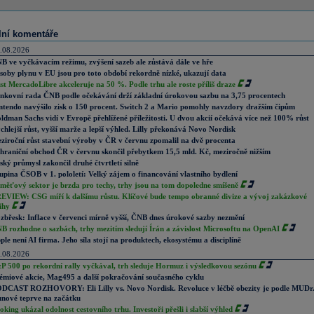
lní komentáře
.08.2026
B ve vyčkávacím režimu, zvýšení sazeb ale zůstává dále ve hře
soby plynu v EU jsou pro toto období rekordně nízké, ukazují data
st MercadoLibre akceleruje na 50 %. Podle trhu ale roste příliš draze
nkovní rada ČNB podle očekávání drží základní úrokovou sazbu na 3,75 procentech
ntendo navýšilo zisk o 150 procent. Switch 2 a Mario pomohly navzdory dražším čipům
ldman Sachs vidí v Evropě přehlížené příležitosti. U dvou akcií očekává více než 100% růst
chlejší růst, vyšší marže a lepší výhled. Lilly překonává Novo Nordisk
ziroční růst stavební výroby v ČR v červnu zpomalil na dvě procenta
hraniční obchod ČR v červnu skončil přebytkem 15,5 mld. Kč, meziročně nižším
ský průmysl zakončil druhé čtvrtletí silně
upina ČSOB v 1. pololetí: Velký zájem o financování vlastního bydlení
měťový sektor je brzda pro techy, trhy jsou na tom dopoledne smíšeně
EVIEW: CSG míří k dalšímu růstu. Klíčové bude tempo obranné divize a vývoj zakázkové
ihy
zbřesk: Inflace v červenci mírně vyšší, ČNB dnes úrokové sazby nezmění
B rozhodne o sazbách, trhy mezitím sledují Írán a závislost Microsoftu na OpenAI
ple není AI firma. Jeho síla stojí na produktech, ekosystému a disciplíně
.08.2026
P 500 po rekordní rally vyčkával, trh sleduje Hormuz i výsledkovou sezónu
émiové akcie, Mag495 a další pokračování současného cyklu
DCAST ROZHOVORY: Eli Lilly vs. Novo Nordisk. Revoluce v léčbě obezity je podle MUDr
nové teprve na začátku
oking ukázal odolnost cestovního trhu. Investoři přešli i slabší výhled