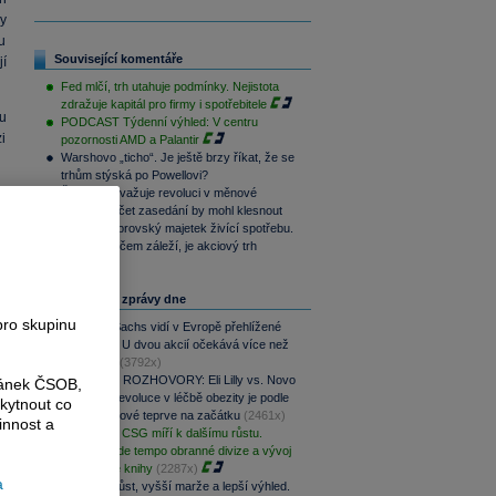
y
u
Související komentáře
jí
Fed mlčí, trh utahuje podmínky. Nejistota
zdražuje kapitál pro firmy i spotřebitele
u
PODCAST Týdenní výhled: V centru
i
pozornosti AMD a Palantir
Warshovo „ticho“. Je ještě brzy říkat, že se
trhům stýská po Powellovi?
Šéf Fedu zvažuje revoluci v měnové
politice. Počet zasedání by mohl klesnout
Yardeni: Obrovský majetek živící spotřebu.
Jediné, na čem záleží, je akciový trh
Nejčtenější zprávy dne
pro skupinu
Goldman Sachs vidí v Evropě přehlížené
příležitosti. U dvou akcií očekává více než
100% růst
(3792x)
PODCAST ROZHOVORY: Eli Lilly vs. Novo
ránek ČSOB,
Nordisk. Revoluce v léčbě obezity je podle
kytnout co
MUDr. Kunové teprve na začátku
(2461x)
innost a
PREVIEW: CSG míří k dalšímu růstu.
Klíčové bude tempo obranné divize a vývoj
zakázkové knihy
(2287x)
a
Rychlejší růst, vyšší marže a lepší výhled.