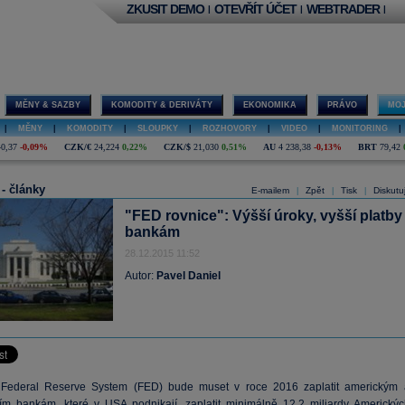
ZKUSIT DEMO
OTEVŘÍT ÚČET
WEBTRADER
|
|
|
MĚNY & SAZBY
KOMODITY & DERIVÁTY
EKONOMIKA
PRÁVO
MOJ
|
MĚNY
|
KOMODITY
|
SLOUPKY
|
ROZHOVORY
|
VIDEO
|
MONITORING
|
40,37
-0,09%
CZK/€
24,224
0,22%
CZK/$
21,030
0,51%
AU
4 238,38
-0,13%
BRT
79,42
 - články
E-mailem
Zpět
Tisk
Diskutu
|
|
|
"FED rovnice": Výšší úroky, vyšší platby
bankám
28.12.2015 11:52
Autor:
Pavel Daniel
 Federal Reserve System (FED) bude muset v roce 2016 zaplatit americkým 
ím bankám, které v USA podnikají, zaplatit minimálně 12,2 miliardy Americkýc