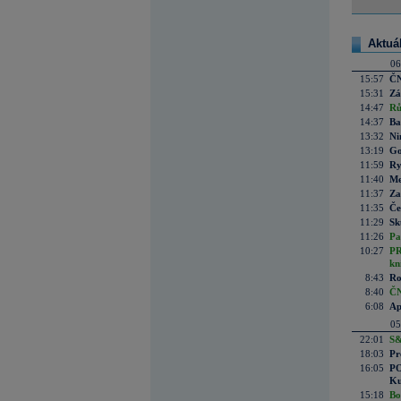
Aktuá
06
15:57
ČN
15:31
Zá
14:47
Rů
14:37
Ba
13:32
Ni
13:19
Go
11:59
Ry
11:40
Me
11:37
Za
11:35
Če
11:29
Sk
11:26
Pa
10:27
PR
kn
8:43
Ro
8:40
ČN
6:08
Ap
05
22:01
S&
18:03
Pr
16:05
PO
Ku
15:18
Bo