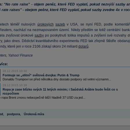
 "No rate raise" - objem peněz, které FED vyplatí, pokud nezvýší sazby an
4 rate raises" - obejem peěnz, které FED vyplatí, pokud sazby zvedne 4x v roc
letech téměř nulových
úrokových
sazeb
v USA, se nyní FED, podle komentář
Reuters, nachází na nezmapovaném území. Nikdy předtím se totiž centrální bank
ela zvyšovat úrokové
sazby
po poskytnutí tolika impulsů a zvýšení své rozvahy d
ry, jako dnes. Dědictví kvantitativního experimentu FED tak zřejmě štědře obdaruj
ndy, které jen v roce 2106 získají skoro 24 miliard
dolarů
.
uters, Yahoo! Finance
více:
28.12.2015 10:30
Formuje se „elitní“ světová dvojka: Putin & Trump
Donaldu Trumpovi se před několika dny dostalo podpory od velmi významn...
28.12.2015 10:38
Ropa je zase blízko svých 11 letých minim; i Saúdská Arábie bude řešit co s
rozpočtem
 ropa Brent znovu nebezpečně blíží hladině 37 USD za jed...
ed
,
podpora
,
Úroková míra