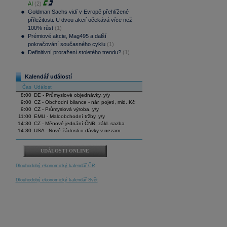
AI
(2)
Goldman Sachs vidí v Evropě přehlížené
příležitosti. U dvou akcií očekává více než
100% růst
(1)
Prémiové akcie, Mag495 a další
pokračování současného cyklu
(1)
Definitivní proražení stoletého trendu?
(1)
Kalendář událostí
Čas
Událost
8:00
DE - Průmyslové objednávky, y/y
9:00
CZ - Obchodní bilance - nár. pojetí, mld. Kč
9:00
CZ - Průmyslová výroba, y/y
11:00
EMU - Maloobchodní tržby, y/y
14:30
CZ - Měnové jednání ČNB, zákl. sazba
14:30
USA - Nové žádosti o dávky v nezam.
UDÁLOSTI ONLINE
Dlouhodobý ekonomický kalendář ČR
Dlouhodobý ekonomický kalendář Svět