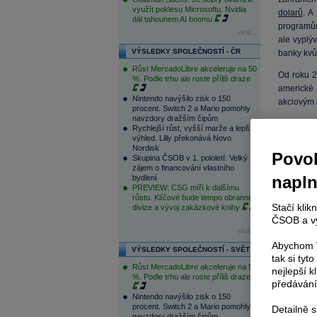
využít poklesu Microsoftu. Nvidia
dolarů
. A
dál tahounem AI boomu
programům
více...
ale vyplý
VÝSLEDKY SPOLEČNOSTÍ - ČR
banky kvů
Růst MercadoLibre akceleruje na 50
Od roku 2
%. Podle trhu ale roste příliš draze
americké
Nintendo navýšilo zisk o 150
akciovým 
procent. Switch 2 a Mario pomohly
navzdory dražším čipům
Korelace
Rychlejší růst, vyšší marže a lepší
výhled. Lilly překonává Novo
Nordisk
Povol
Skupina ČSOB v 1. pololetí: Velký
zájem o financování vlastního
napl
bydlení
PREVIEW: CSG míří k dalšímu
růstu. Klíčové bude tempo obranné
Stačí klik
divize a vývoj zakázkové knihy
ČSOB a vy
více...
Abychom V
VÝSLEDKY SPOLEČNOSTÍ - SVĚT
tak si ty
Růst MercadoLibre akceleruje na 50
nejlepší k
%. Podle trhu ale roste příliš draze
předávání
Nintendo navýšilo zisk o 150
procent. Switch 2 a Mario pomohly
Detailně 
navzdory dražším čipům