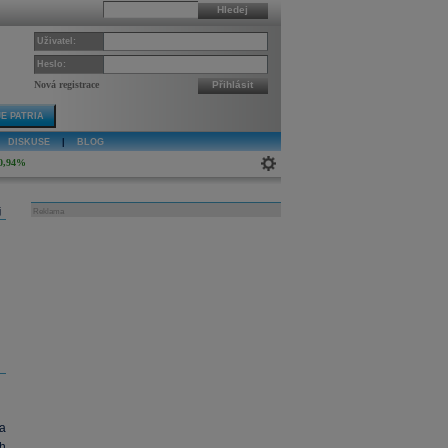
Hledej
Uživatel:
Heslo:
Nová registrace
Přihlásit
E PATRIA
DISKUSE
|
BLOG
0,94%
j
Reklama
a
h