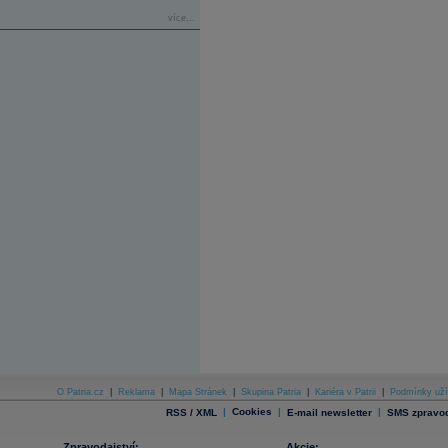
více...
O Patria.cz
|
Reklama
|
Mapa Stránek
|
Skupina Patria
|
Kariéra v Patrii
|
Podmínky uží
|
Cookies
|
|
RSS / XML
E-mail newsletter
SMS zpravod
Zpravodajství:
Akcie: