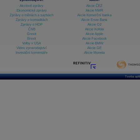
Akciové zprávy
Akcie ČEZ
Ekonomické zprávy
Akcie NWR
Zprávy o měnách a sazbách
Akcie Komerční banka
Zprávy o komoditách
Akcie Erste Bank
Zprávy o HDP
Akcie O2
ČNB
Akcie Kofola
Grexit
Akcie Apple
Brexit
Akcie Facebook
Volby v USA
Akcie BMW
Video zpravodajství
Akcie GE
Investiční komentáře
Akcie Moneta
Tvorba apl