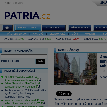
ZKU
PÁTEK 07.08.2026
ZPRAVODAJSTVÍ
AKCIE & FONDY
MĚNY & SAZBY
KOMODIT
|
PŘEHLED ZPRÁV
|
AKCIOVÉ
|
EKONOMICKÉ
|
MĚNY
|
KOMODITY
|
SL
PX
2 805,12
1,30%
DAX
26 140,13
0,05%
NDQ
26 348,35
-0,06%
CZK/€
24,222
0,01%
Detail - články
HLEDAT V KOMENTÁŘÍCH
Ame
mír
Pokročilé hledání
hledat
sek
INVESTIČNÍ DOPORUČENÍ
01.05
AstraZeneca jako sázka na
Autor
defenzivu mimo AI horečku
Arista Networks: AI může firmě
zajistit příznivý vítr do zad
Analytický radar: Colt CZ roste díky
vyšší marži, širší integraci i
stabilnějšímu byznysu
Na úvod nového týdne amerického akciové 
Nové střelivo pro další růst. Patria
mění cílovou cenu pro Colt CZ
především technologický sektor a také f
Goldman Sachs: Je dobrý okamžik