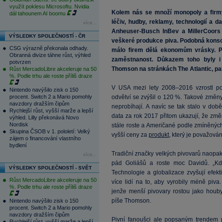
využít poklesu Microsoftu. Nvidia
Kolem nás se množí monopoly a firmy
dál tahounem AI boomu
léčiv, hudby, reklamy, technologií a d
více...
Anheuser-Busch InBev a MillerCoors
VÝSLEDKY SPOLEČNOSTÍ - ČR
veškeré produkce piva. Podobná konsoli
CSG výrazně překonala odhady.
málo firem dělá ekonomům vrásky. Po
Obranná divize táhne růst, výhled
zaměstnanost. Důkazem toho byly i
potvrzen
Thomson na stránkách The Atlantic, pa
Růst MercadoLibre akceleruje na 50
%. Podle trhu ale roste příliš draze
V USA mezi lety 2008–2016 vzrostl poč
Nintendo navýšilo zisk o 150
procent. Switch 2 a Mario pomohly
odvětví se zvýšil o 120 %. Takové změny
navzdory dražším čipům
neprobíhají. A navíc se tak stalo v do
Rychlejší růst, vyšší marže a lepší
data za rok 2017 přitom ukazují, že zm
výhled. Lilly překonává Novo
Nordisk
stále roste a Američané podle zmíněných 
Skupina ČSOB v 1. pololetí: Velký
vyšší ceny za
produkt
, který je považová
zájem o financování vlastního
bydlení
Tradiční značky velkých pivovarů naopak 
více...
pád Goliášů a roste moc Davidů. „Kdy
VÝSLEDKY SPOLEČNOSTÍ - SVĚT
Technologie a globalizace zvyšují efekt
Růst MercadoLibre akceleruje na 50
více lidí na to, aby vyrobily méně piva
%. Podle trhu ale roste příliš draze
jenže menší pivovary rostou jako houby
píše Thomson.
Nintendo navýšilo zisk o 150
procent. Switch 2 a Mario pomohly
navzdory dražším čipům
Pivní fanoušci ale popsaným trendem p
Rychlejší růst, vyšší marže a lepší