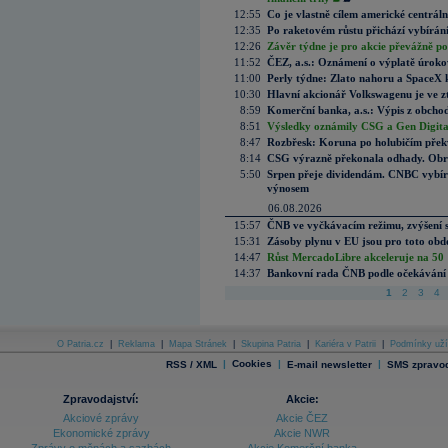
12:55
Co je vlastně cílem americké centrál
12:35
Po raketovém růstu přichází vybírán
12:26
Závěr týdne je pro akcie převážně po
11:52
ČEZ, a.s.: Oznámení o výplatě úrok
11:00
Perly týdne: Zlato nahoru a SpaceX 
10:30
Hlavní akcionář Volkswagenu je ve z
8:59
Komerční banka, a.s.: Výpis z obchod
8:51
Výsledky oznámily CSG a Gen Digital
8:47
Rozbřesk: Koruna po holubičím přek
8:14
CSG výrazně překonala odhady. Obran
5:50
Srpen přeje dividendám. CNBC vybírá
výnosem
06.08.2026
15:57
ČNB ve vyčkávacím režimu, zvýšení s
15:31
Zásoby plynu v EU jsou pro toto obdo
14:47
Růst MercadoLibre akceleruje na 50 %
14:37
Bankovní rada ČNB podle očekávání 
1
2
3
4
O Patria.cz
|
Reklama
|
Mapa Stránek
|
Skupina Patria
|
Kariéra v Patrii
|
Podmínky uží
|
Cookies
|
|
RSS / XML
E-mail newsletter
SMS zpravod
Zpravodajství:
Akcie:
Akciové zprávy
Akcie ČEZ
Ekonomické zprávy
Akcie NWR