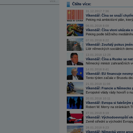
více...
Čtěte více:
31.12.2017 7:36
Víkendář: Čína se snaží chyt
Peking má ambiciózní plán, kter
06.01.2018 8:09
Víkendář: Čína vloni ukázala sv
Peking podle běžného mediálního 
07.01.2018 8:22
Víkendář: Zoufalý pokus jmén
Lídr německých sociálních demok
13.01.2018 12:28
Víkendář: Čína a Rusko se na
Německý ministr zahraničních vě
14.01.2018 9:41
Víkendář: EU financuje nesmy
Tento týden začala v Bruselu di
21.01.2018 11:06
Víkendář: Francie a Německo
Evropské vlády rády hovoří o nu
20.01.2018 10:11
Víkendář: Evropa si falešným
Robert W. Merry na stránkách Th
27.01.2018 8:19
Víkendář: Východoevropští eko
Země střední a východní Evropy 
28.01.2018 8:23
Víkendář: Německá verze aro