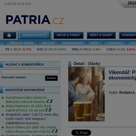
ZKU
SOBOTA 08.08.2026
ZPRAVODAJSTVÍ
AKCIE & FONDY
MĚNY & SAZBY
KOMODIT
|
PŘEHLED ZPRÁV
|
AKCIOVÉ
|
EKONOMICKÉ
|
MĚNY
|
KOMODITY
|
SL
PX
2 785,07
-0,71%
DAX
26 319,45
0,69%
NDQ
26 690,62
1,30%
CZK/€
24,224
-0,02%
Detail - články
HLEDAT V KOMENTÁŘÍCH
Víkendář: 
ekonomick
Pokročilé hledání
hledat
04.02.2018 8:17
INVESTIČNÍ DOPORUČENÍ
Autor:
Redakce
AstraZeneca jako sázka na
defenzivu mimo AI horečku
Arista Networks: AI může firmě
zajistit příznivý vítr do zad
Analytický radar: Colt CZ roste díky
vyšší marži, širší integraci i
stabilnějšímu byznysu
Nové střelivo pro další růst. Patria
mění cílovou cenu pro Colt CZ
Goldman Sachs: Je dobrý okamžik