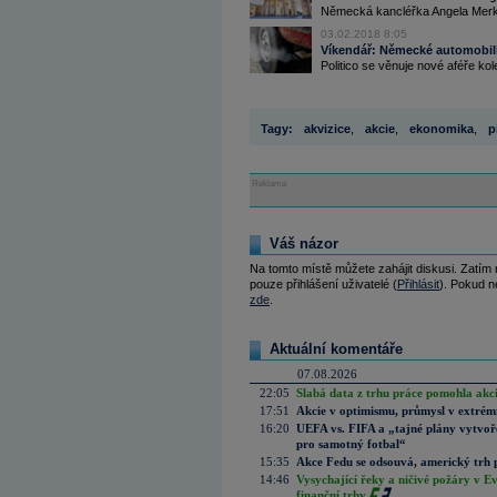
Německá kancléřka Angela Merkel
03.02.2018 8:05
Víkendář: Německé automobilky
Politico se věnuje nové aféře ko
Tagy:
akvizice
,
akcie
,
ekonomika
,
p
Reklama
Váš názor
Na tomto místě můžete zahájit diskusi. Zatím
pouze přihlášení uživatelé (
Přihlásit
). Pokud ne
zde
.
Aktuální komentáře
07.08.2026
22:05
Slabá data z trhu práce pomohla akc
17:51
Akcie v optimismu, průmysl v extrémn
16:20
UEFA vs. FIFA a „tajné plány vytvoř
pro samotný fotbal“
15:35
Akce Fedu se odsouvá, americký trh 
14:46
Vysychající řeky a ničivé požáry v E
finanční trhy