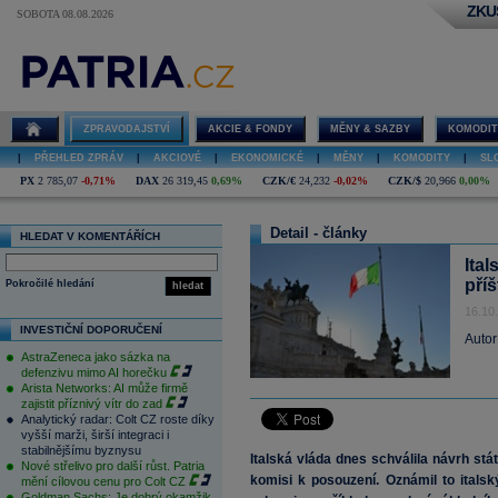
ZKU
SOBOTA 08.08.2026
ZPRAVODAJSTVÍ
AKCIE & FONDY
MĚNY & SAZBY
KOMODIT
|
PŘEHLED ZPRÁV
|
AKCIOVÉ
|
EKONOMICKÉ
|
MĚNY
|
KOMODITY
|
SL
PX
2 785,07
-0,71%
DAX
26 319,45
0,69%
CZK/€
24,232
-0,02%
CZK/$
20,966
0,00%
Detail - články
HLEDAT V KOMENTÁŘÍCH
Ita
příš
Pokročilé hledání
hledat
16.10
INVESTIČNÍ DOPORUČENÍ
Autor
AstraZeneca jako sázka na
defenzivu mimo AI horečku
Arista Networks: AI může firmě
zajistit příznivý vítr do zad
Analytický radar: Colt CZ roste díky
vyšší marži, širší integraci i
stabilnějšímu byznysu
Italská vláda dnes schválila návrh stá
Nové střelivo pro další růst. Patria
komisi k posouzení. Oznámil to ital
mění cílovou cenu pro Colt CZ
Goldman Sachs: Je dobrý okamžik