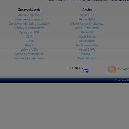
Zpravodajství:
Akcie:
Akciové zprávy
Akcie ČEZ
Ekonomické zprávy
Akcie NWR
Zprávy o měnách a sazbách
Akcie Komerční banka
Zprávy o komoditách
Akcie Erste Bank
Zprávy o HDP
Akcie O2
ČNB
Akcie Kofola
Grexit
Akcie Apple
Brexit
Akcie Facebook
Volby v USA
Akcie BMW
Video zpravodajství
Akcie GE
Investiční komentáře
Akcie Moneta
Tvorba apl