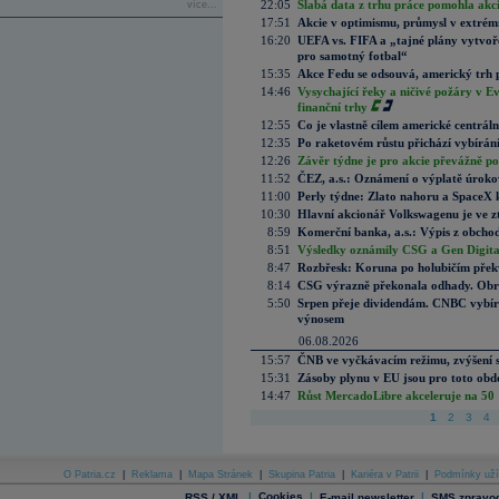
22:05
Slabá data z trhu práce pomohla akc
více...
17:51
Akcie v optimismu, průmysl v extrémn
16:20
UEFA vs. FIFA a „tajné plány vytvoř
pro samotný fotbal“
15:35
Akce Fedu se odsouvá, americký trh 
14:46
Vysychající řeky a ničivé požáry v E
finanční trhy
12:55
Co je vlastně cílem americké centrál
12:35
Po raketovém růstu přichází vybírán
12:26
Závěr týdne je pro akcie převážně po
11:52
ČEZ, a.s.: Oznámení o výplatě úrok
11:00
Perly týdne: Zlato nahoru a SpaceX 
10:30
Hlavní akcionář Volkswagenu je ve z
8:59
Komerční banka, a.s.: Výpis z obchod
8:51
Výsledky oznámily CSG a Gen Digital
8:47
Rozbřesk: Koruna po holubičím přek
8:14
CSG výrazně překonala odhady. Obran
5:50
Srpen přeje dividendám. CNBC vybírá
výnosem
06.08.2026
15:57
ČNB ve vyčkávacím režimu, zvýšení s
15:31
Zásoby plynu v EU jsou pro toto obdo
14:47
Růst MercadoLibre akceleruje na 50 %
1
2
3
4
O Patria.cz
|
Reklama
|
Mapa Stránek
|
Skupina Patria
|
Kariéra v Patrii
|
Podmínky uží
|
Cookies
|
|
RSS / XML
E-mail newsletter
SMS zpravod