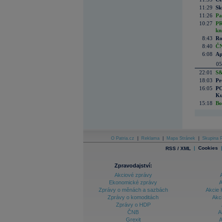
11:29
Sk
11:26
Pa
10:27
PR
kn
8:43
Ro
8:40
ČN
6:08
Ap
05
22:01
S&
18:03
Pr
16:05
PO
Ku
15:18
Bo
O Patria.cz
|
Reklama
|
Mapa Stránek
|
Skupina P
|
Cookies
RSS / XML
Zpravodajství:
Akciové zprávy
Ekonomické zprávy
A
Zprávy o měnách a sazbách
Akcie 
Zprávy o komoditách
Akc
Zprávy o HDP
ČNB
A
Grexit
A