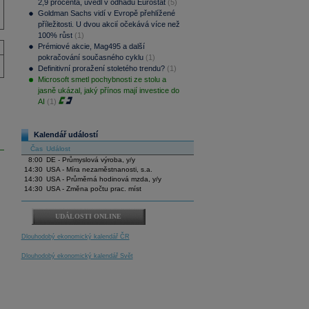
2,9 procenta, uvedl v odhadu Eurostat
(5)
Goldman Sachs vidí v Evropě přehlížené
příležitosti. U dvou akcií očekává více než
100% růst
(1)
Prémiové akcie, Mag495 a další
pokračování současného cyklu
(1)
Definitivní proražení stoletého trendu?
(1)
Microsoft smetl pochybnosti ze stolu a
jasně ukázal, jaký přínos mají investice do
AI
(1)
Kalendář událostí
Čas
Událost
8:00
DE - Průmyslová výroba, y/y
14:30
USA - Míra nezaměstnanosti, s.a.
14:30
USA - Průměrná hodinová mzda, y/y
14:30
USA - Změna počtu prac. míst
UDÁLOSTI ONLINE
Dlouhodobý ekonomický kalendář ČR
Dlouhodobý ekonomický kalendář Svět