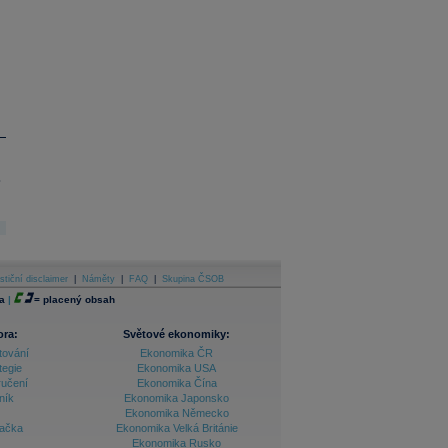
.
stiční disclaimer
|
Náměty
|
FAQ
|
Skupina ČSOB
a
|
=
placený obsah
ora:
Světové ekonomiky:
tování
Ekonomika ČR
tegie
Ekonomika USA
ručení
Ekonomika Čína
ník
Ekonomika Japonsko
Ekonomika Německo
lačka
Ekonomika Velká Británie
Ekonomika Rusko