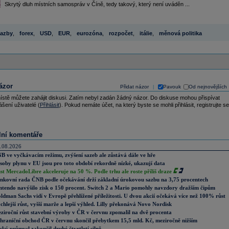
Skrytý dluh místních samospráv v Číně, tedy takový, který není uváděn ...
azby
,
forex
,
USD
,
EUR
,
eurozóna
,
rozpočet
,
itálie
,
měnová politika
ázor
Přidat názor
Pavouk
Od nejnovějších
|
ístě můžete zahájit diskusi. Zatím nebyl zadán žádný názor. Do diskuse mohou přispívat
ášení uživatelé (
Přihlásit
). Pokud nemáte účet, na který byste se mohli přihlásit, registrujte se
lní komentáře
.08.2026
B ve vyčkávacím režimu, zvýšení sazeb ale zůstává dále ve hře
soby plynu v EU jsou pro toto období rekordně nízké, ukazují data
st MercadoLibre akceleruje na 50 %. Podle trhu ale roste příliš draze
nkovní rada ČNB podle očekávání drží základní úrokovou sazbu na 3,75 procentech
ntendo navýšilo zisk o 150 procent. Switch 2 a Mario pomohly navzdory dražším čipům
ldman Sachs vidí v Evropě přehlížené příležitosti. U dvou akcií očekává více než 100% růst
chlejší růst, vyšší marže a lepší výhled. Lilly překonává Novo Nordisk
ziroční růst stavební výroby v ČR v červnu zpomalil na dvě procenta
hraniční obchod ČR v červnu skončil přebytkem 15,5 mld. Kč, meziročně nižším
ský průmysl zakončil druhé čtvrtletí silně