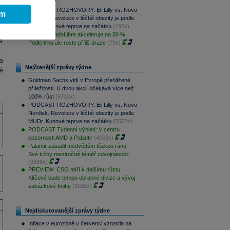
e
(197x)
PODCAST ROZHOVORY: Eli Lilly vs. Novo
ím
Nordisk. Revoluce v léčbě obezity je podle
MUDr. Kunové teprve na začátku
(196x)
Z
Růst MercadoLibre akceleruje na 50 %.
e
Podle trhu ale roste příliš draze
(79x)
-
a
Nejčtenější zprávy týdne
é
Goldman Sachs vidí v Evropě přehlížené
příležitosti. U dvou akcií očekává více než
100% růst
(5732x)
PODCAST ROZHOVORY: Eli Lilly vs. Novo
Nordisk. Revoluce v léčbě obezity je podle
MUDr. Kunové teprve na začátku
(5552x)
PODCAST Týdenní výhled: V centru
pozornosti AMD a Palantir
(4063x)
Palantir zasadil medvědům těžkou ránu.
Své tržby meziročně téměř zdvojnásobil
(3886x)
PREVIEW: CSG míří k dalšímu růstu.
Klíčové bude tempo obranné divize a vývoj
zakázkové knihy
(3015x)
Nejdiskutovanější zprávy týdne
Inflace v eurozóně v červenci vzrostla na