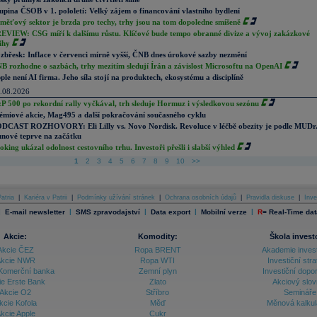
upina ČSOB v 1. pololetí: Velký zájem o financování vlastního bydlení
měťový sektor je brzda pro techy, trhy jsou na tom dopoledne smíšeně
EVIEW: CSG míří k dalšímu růstu. Klíčové bude tempo obranné divize a vývoj zakázkové
ihy
zbřesk: Inflace v červenci mírně vyšší, ČNB dnes úrokové sazby nezmění
B rozhodne o sazbách, trhy mezitím sledují Írán a závislost Microsoftu na OpenAI
ple není AI firma. Jeho síla stojí na produktech, ekosystému a disciplíně
.08.2026
P 500 po rekordní rally vyčkával, trh sleduje Hormuz i výsledkovou sezónu
émiové akcie, Mag495 a další pokračování současného cyklu
DCAST ROZHOVORY: Eli Lilly vs. Novo Nordisk. Revoluce v léčbě obezity je podle MUDr
nové teprve na začátku
oking ukázal odolnost cestovního trhu. Investoři přešli i slabší výhled
1
2
3
4
5
6
7
8
9
10
>>
atria
|
Kariéra v Patrii
|
Podmínky užívání stránek
|
Ochrana osobních údajů
|
Pravidla diskuse
|
Inve
|
|
|
|
|
E-mail newsletter
SMS zpravodajství
Data export
Mobilní verze
R
=
Real-Time dat
Akcie:
Komodity:
Škola invest
Akcie ČEZ
Ropa BRENT
Akademie inves
kcie NWR
Ropa WTI
Investiční stra
Komerční banka
Zemní plyn
Investiční dopo
ie Erste Bank
Zlato
Akciový slov
Akcie O2
Stříbro
Semináře
kcie Kofola
Měď
Měnová kalku
kcie Apple
Cukr