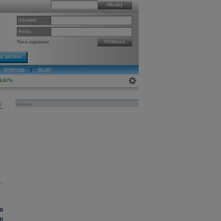
Hledej
Uživatel:
Heslo:
Nová registrace
Přihlásit
E PATRIA
DISKUSE
|
BLOG
4,61%
j
Reklama
o
n