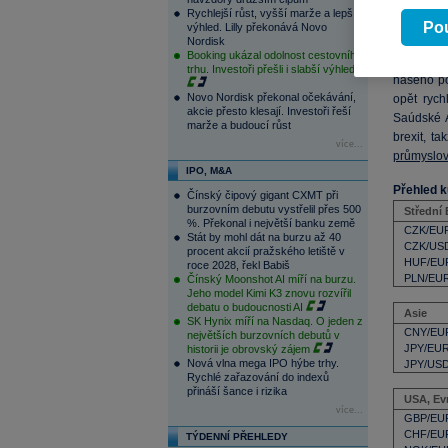
co na to 
Rychlejší růst, vyšší marže a lepší
zároveň i v
Pou
výhled. Lilly překonává Novo
Nordisk
Booking ukázal odolnost cestovního
Během dne
trhu. Investoři přešli i slabší výhled
našeho po
Novo Nordisk překonal očekávání,
opět ryc
akcie přesto klesají. Investoři řeší
Saúdské A
marže a budoucí růst
brexit, t
více...
průmyslov
IPO, M&A
Přehled k
Čínský čipový gigant CXMT při
burzovním debutu vystřelil přes 500
Střední
%. Překonal i největší banku země
CZK/EU
Stát by mohl dát na burzu až 40
CZK/US
procent akcií pražského letiště v
HUF/EU
roce 2028, řekl Babiš
PLN/EU
Čínský Moonshot AI míří na burzu.
Jeho model Kimi K3 znovu rozvířil
debatu o budoucnosti AI
Asie
SK Hynix míří na Nasdaq. O jeden z
CNY/EU
největších burzovních debutů v
JPY/EU
historii je obrovský zájem
Nová vlna mega IPO hýbe trhy.
JPY/US
Rychlé zařazování do indexů
přináší šance i rizika
USA, Ev
více...
GBP/EU
CHF/EU
TÝDENNÍ PŘEHLEDY