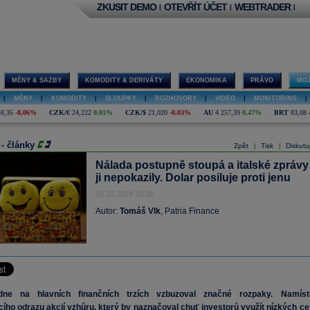
ZKUSIT DEMO
OTEVŘÍT ÚČET
WEBTRADER
|
|
|
MĚNY & SAZBY
KOMODITY & DERIVÁTY
EKONOMIKA
PRÁVO
MOJ
|
MĚNY
|
KOMODITY
|
SLOUPKY
|
ROZHOVORY
|
VIDEO
|
MONITORING
|
48,35
-0,06%
CZK/€
24,222
0,01%
CZK/$
21,020
-0,03%
AU
4 257,39
0,47%
BRT
83,08
 - články
Zpět
Tisk
Diskutu
|
|
Nálada postupně stoupá a italské zprávy
ji nepokazily. Dolar posiluje proti jenu
16.10.2018 10:36
Autor:
Tomáš Vlk
, Patria Finance
ne na hlavních finančních trzích vzbuzoval značné rozpaky. Namíst
cího odrazu akcií vzhůru, který by naznačoval chuť investorů využít nízkých ce