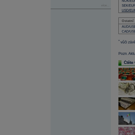
NOK/EU
SEK/EU
více...
USD/EU
Ostatní
AUD/US
CAD/US
*
vůči záv
Pozn. Akt
Čtěte 