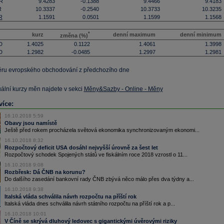
R
9.4283
-0.1388
9.4466
9.4183
R
10.3337
-0.2540
10.3733
10.3235
R
1.1591
0.0501
1.1599
1.1568
*
kurz
denní maximum
denní minimum
změna (%)
D
1.4025
0.1122
1.4061
1.3998
D
1.2982
-0.0485
1.2997
1.2981
ěru evropského obchodování z předchozího dne
uální kurzy měn najdete v sekci
Měny&Sazby - Online - Měny
více:
16.10.2018 5:59
Obavy jsou namístě
Ještě před rokem procházela světová ekonomika synchronizovaným ekonomi...
16.10.2018 8:32
Rozpočtový deficit USA dosáhl nejvyšší úrovně za šest let
Rozpočtový schodek Spojených států ve fiskálním roce 2018 vzrostl o 11...
16.10.2018 9:08
Rozbřesk: Dá ČNB na korunu?
Do dalšího zasedání bankovní rady ČNB zbývá něco málo přes dva týdny a...
16.10.2018 9:38
Italská vláda schválila návrh rozpočtu na příští rok
Italská vláda dnes schválila návrh státního rozpočtu na příští rok a p...
16.10.2018 10:01
V Číně se skrývá dluhový ledovec s gigantickými úvěrovými riziky