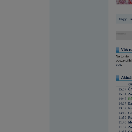
Tagy:
s
Reklama
Váš n
Na tomto m
pouze přihl
zde
.
Aktuá
06
15:57
ČN
15:31
Zá
14:47
Rů
14:37
Ba
13:32
Ni
13:19
Go
11:59
Ry
11:40
Me
11:37
Za
11:35
Če