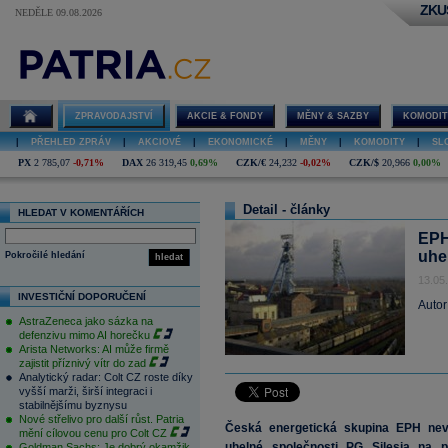
ZKU
NEDĚLE 09.08.2026
ZPRAVODAJSTVÍ
AKCIE & FONDY
MĚNY & SAZBY
KOMODIT
|
PŘEHLED ZPRÁV
|
AKCIOVÉ
|
EKONOMICKÉ
|
MĚNY
|
KOMODITY
|
SL
PX
2 785,07
-0,71%
DAX
26 319,45
0,69%
CZK/€
24,232
-0,02%
CZK/$
20,966
0,00%
Detail - články
HLEDAT V KOMENTÁŘÍCH
EPH
uhe
Pokročilé hledání
hledat
13.05
INVESTIČNÍ DOPORUČENÍ
Autor
AstraZeneca jako sázka na
defenzivu mimo AI horečku
Arista Networks: AI může firmě
zajistit příznivý vítr do zad
Analytický radar: Colt CZ roste díky
vyšší marži, širší integraci i
stabilnějšímu byznysu
Nové střelivo pro další růst. Patria
Česká energetická skupina EPH nev
mění cílovou cenu pro Colt CZ
uhelné společnosti PG Silesia na 
Goldman Sachs: Je dobrý okamžik