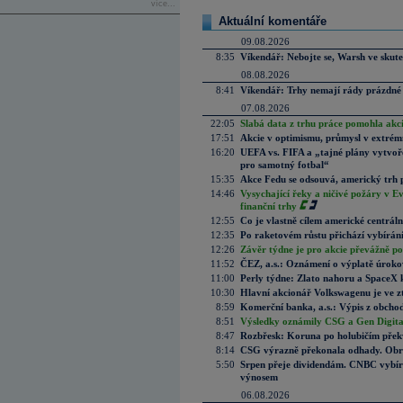
více...
Aktuální komentáře
09.08.2026
8:35
Víkendář: Nebojte se, Warsh ve skute
08.08.2026
8:41
Víkendář: Trhy nemají rády prázdné 
07.08.2026
22:05
Slabá data z trhu práce pomohla akc
17:51
Akcie v optimismu, průmysl v extrémn
16:20
UEFA vs. FIFA a „tajné plány vytvoř
pro samotný fotbal“
15:35
Akce Fedu se odsouvá, americký trh 
14:46
Vysychající řeky a ničivé požáry v E
finanční trhy
12:55
Co je vlastně cílem americké centrál
12:35
Po raketovém růstu přichází vybírán
12:26
Závěr týdne je pro akcie převážně po
11:52
ČEZ, a.s.: Oznámení o výplatě úrok
11:00
Perly týdne: Zlato nahoru a SpaceX 
10:30
Hlavní akcionář Volkswagenu je ve z
8:59
Komerční banka, a.s.: Výpis z obchod
8:51
Výsledky oznámily CSG a Gen Digital
8:47
Rozbřesk: Koruna po holubičím přek
8:14
CSG výrazně překonala odhady. Obran
5:50
Srpen přeje dividendám. CNBC vybírá
výnosem
06.08.2026