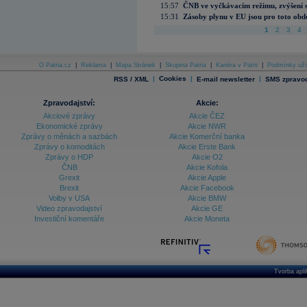
15:57
ČNB ve vyčkávacím režimu, zvýšení s
15:31
Zásoby plynu v EU jsou pro toto obdo
1
2
3
4
O Patria.cz
|
Reklama
|
Mapa Stránek
|
Skupina Patria
|
Kariéra v Patrii
|
Podmínky uží
|
Cookies
|
|
RSS / XML
E-mail newsletter
SMS zpravod
Zpravodajství:
Akcie:
Akciové zprávy
Akcie ČEZ
Ekonomické zprávy
Akcie NWR
Zprávy o měnách a sazbách
Akcie Komerční banka
Zprávy o komoditách
Akcie Erste Bank
Zprávy o HDP
Akcie O2
ČNB
Akcie Kofola
Grexit
Akcie Apple
Brexit
Akcie Facebook
Volby v USA
Akcie BMW
Video zpravodajství
Akcie GE
Investiční komentáře
Akcie Moneta
Tvorba apl