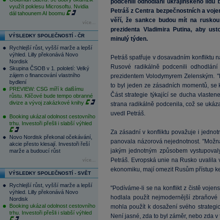
podcenili odhodlání ukrajinského lidu 
využít poklesu Microsoftu. Nvidia
Petráš z Centra bezpečnostních a vojen
dál tahounem AI boomu
věří, že sankce budou mít na ruskou 
více...
prezidenta Vladimira Putina, aby us
VÝSLEDKY SPOLEČNOSTÍ - ČR
minulý týden.
Rychlejší růst, vyšší marže a lepší
výhled. Lilly překonává Novo
Petráš spatřuje v dosavadním konfliktu n
Nordisk
Rusové radikálně podcenili odhodlání u
Skupina ČSOB v 1. pololetí: Velký
zájem o financování vlastního
prezidentem Volodymyrem Zelenským. "P
bydlení
to byl jeden ze zásadních momentů, se k
PREVIEW: CSG míří k dalšímu
Část strategie týkající se ducha vlastene
růstu. Klíčové bude tempo obranné
divize a vývoj zakázkové knihy
strana radikálně podcenila, což se ukázal
uvedl Petráš.
Booking ukázal odolnost cestovního
trhu. Investoři přešli i slabší výhled
Za zásadní v konfliktu považuje i jedno
Novo Nordisk překonal očekávání,
panovala názorová nejednotnost. "Možná
akcie přesto klesají. Investoři řeší
jakým jednotným způsobem vystupovaly 
marže a budoucí růst
Petráš. Evropská unie na Rusko uvalila 
více...
ekonomiku, mají omezit Rusům přístup ke
VÝSLEDKY SPOLEČNOSTÍ - SVĚT
Rychlejší růst, vyšší marže a lepší
"Podíváme-li se na konflikt z čistě vojen
výhled. Lilly překonává Novo
hodlala použít nejmodernější zbraňové 
Nordisk
Booking ukázal odolnost cestovního
mohla použít k dosažení svého strategi
trhu. Investoři přešli i slabší výhled
Není jasné, zda to byl záměr, nebo zda v 