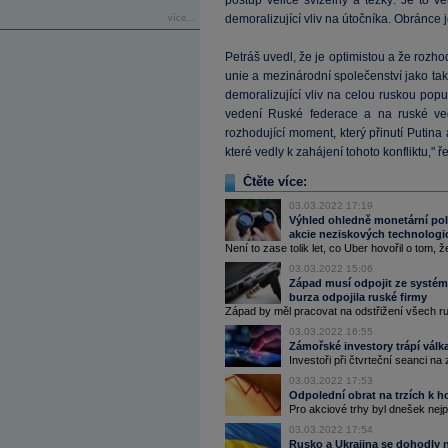
postup velice svízelný a těžký. Je to 
demoralizující vliv na útočníka. Obránce j
více...
Petráš uvedl, že je optimistou a že rozhod
unie a mezinárodní společenství jako ta
demoralizující vliv na celou ruskou pop
vedení Ruské federace a na ruské ve
rozhodující moment, který přinutí Putina
které vedly k zahájení tohoto konfliktu," 
Čtěte více:
03.03.2022 17:19
Výhled ohledně monetární pol
akcie neziskových technologi
Není to zase tolik let, co Uber hovořil o tom,
03.03.2022 15:06
Západ musí odpojit ze systém
burza odpojila ruské firmy
Západ by měl pracovat na odstřižení všech r
03.03.2022 16:55
Zámořské investory trápí válk
Investoři při čtvrteční seanci n
03.03.2022 17:53
Odpolední obrat na trzích k ho
Pro akciové trhy byl dnešek nej
03.03.2022 17:54
Rusko a Ukrajina se dohodly n