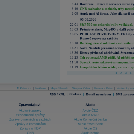
8:43
Rozbřesk: Inflace v červenci mírně v
8:40
ČNB rozhodne o sazbách, trhy mezitím
6:08
Apple není AI firma. Jeho síla stojí n
05.08.2026
22:01
S&P 500 po rekordní rally vyčkával,
18:03
Prémiové akcie, Mag495 a další pokr
16:05
PODCAST ROZHOVORY: Eli Lilly vs. 
Kunové teprve na začátku
15:18
Booking ukázal odolnost cestovního trh
14:31
Novo Nordisk překonal očekávání, akci
13:36
Disney překonal očekávání. Streamova
13:23
Trh potrestal AMD příliš. AI příběh p
11:58
SpaceX roste raketovým tempem, inves
11:19
Geopolitika trhům svědčí, zatímco v
1
2
3
4
O Patria.cz
|
Reklama
|
Mapa Stránek
|
Skupina Patria
|
Kariéra v Patrii
|
Podmínky uží
|
Cookies
|
|
RSS / XML
E-mail newsletter
SMS zpravod
Zpravodajství:
Akcie:
Akciové zprávy
Akcie ČEZ
Ekonomické zprávy
Akcie NWR
Zprávy o měnách a sazbách
Akcie Komerční banka
Zprávy o komoditách
Akcie Erste Bank
Zprávy o HDP
Akcie O2
ČNB
Akcie Kofola