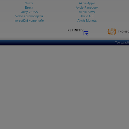
Grexit
Akcie Apple
Brexit
Akcie Facebook
Volby v USA
Akcie BMW
Video zpravodajství
Akcie GE
Investiční komentáře
Akcie Moneta
Tvorba apl