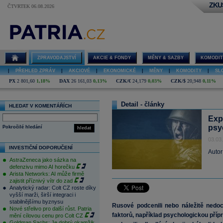
ZKU
ČTVRTEK 06.08.2026
ZPRAVODAJSTVÍ
AKCIE & FONDY
MĚNY & SAZBY
KOMODIT
|
PŘEHLED ZPRÁV
|
AKCIOVÉ
|
EKONOMICKÉ
|
MĚNY
|
KOMODITY
|
SL
PX
2 801,60
1,18%
DAX
26 161,03
0,13%
CZK/€
24,179
0,03%
CZK/$
20,948
0,11%
Detail - články
HLEDAT V KOMENTÁŘÍCH
Exp
psy
Pokročilé hledání
hledat
03.03
INVESTIČNÍ DOPORUČENÍ
Autor
AstraZeneca jako sázka na
defenzivu mimo AI horečku
Arista Networks: AI může firmě
zajistit příznivý vítr do zad
Analytický radar: Colt CZ roste díky
vyšší marži, širší integraci i
stabilnějšímu byznysu
Rusové podcenili nebo náležitě nedocen
Nové střelivo pro další růst. Patria
faktorů, například psychologickou příp
mění cílovou cenu pro Colt CZ
Goldman Sachs: Je dobrý okamžik