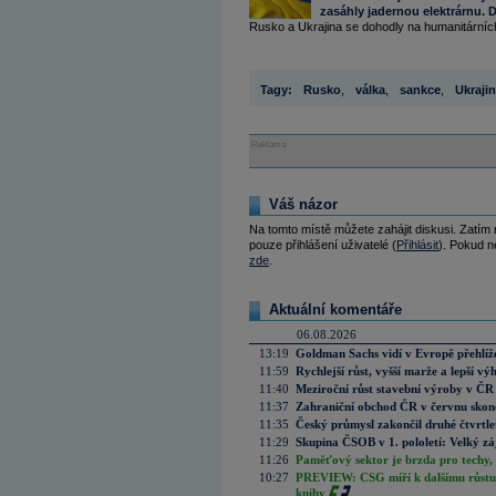
zasáhly jadernou elektrárnu. D
Rusko a Ukrajina se dohodly na humanitárníc
Tagy:
Rusko
,
válka
,
sankce
,
Ukraji
Reklama
Váš názor
Na tomto místě můžete zahájit diskusi. Zatím
pouze přihlášení uživatelé (
Přihlásit
). Pokud ne
zde
.
Aktuální komentáře
06.08.2026
13:19
Goldman Sachs vidí v Evropě přehlíže
11:59
Rychlejší růst, vyšší marže a lepší v
11:40
Meziroční růst stavební výroby v ČR
11:37
Zahraniční obchod ČR v červnu skonč
11:35
Český průmysl zakončil druhé čtvrtlet
11:29
Skupina ČSOB v 1. pololetí: Velký zá
11:26
Paměťový sektor je brzda pro techy,
10:27
PREVIEW: CSG míří k dalšímu růstu.
knihy